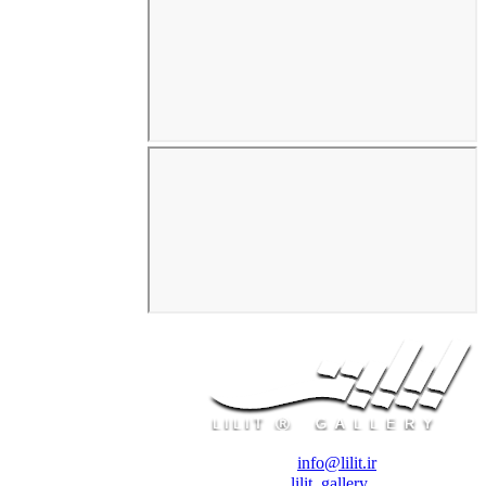
❖ رایـانـامـه :
info@lilit.ir
❖ تــلــگــرام :
lilit_gallery