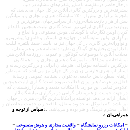
درحال‌حاضر درمقایسه با سایر پلتفرم‌های مشابه در دنیا،
پیشرفته‌ترین و بزرگترین گالری آنلاین در کل جهان می‌باشد، که
باتجربهٔ برگزاری بیش از ۲۵۰ نمایشگاه هنری و تجاری و با میانگین
بیش از هزار بازدیدشبانه‌روزی از سراسرجهان، موفق‌ترین و
پربازدیدترین گالری ایرانی نیز است؛ گالری لیلیت همچنین با ابداع
کردن اولین نگارخانه با گویندگی هوش مصنوعی و با ابداع و
برگزاری اولین نمایشگاه در جهان‌های ناممکن و فانتزی؛ پیشروترین
و نوآورانه‌ترین گالری در کل جهان نیز می‌باشد؛ ضمناً پلتفرم لیلیت
با دارا بودن بخش‌های گوناگون نظیر: دانشنامه هنر و هنرمندان،
مجلات آنلاین با موضوعات گوناگون و عمومی، روزنامه آنلاین هنر،
تماشاخانه و مدیاکلاب، آموزشگاه هنری مجازی و…؛ هم‌اکنون
بزرگترین دانشنامه بیوگرافی هنرمندان ایرانی و بزرگترین رسانه و
استارتاپ هنری فارسی زبان در کل جهان نیز می‌باشد که به‌منظور
ارتقای سطح دانش جامعه، به‌عنوان دانشنامه عمومی و رسانهٔ
فعال در عرصهٔ هنر ایران فعالیت نموده است؛ گالری لیلیت همچنین
علاوه‌بر تمامی این موارد، با امکانات متعدد و بسیار ارزشمندی که
در جهت حمایت از هنرمندان گرامی در برگزاری نمایشگاه آثار
ایشان ارائه می‌دهد، توانسته پرامکانات‌ترین گالری هنری در جهان
نیز باشد، که با توکل به خداوند متعال، با افتخار درخدمت مخاطبان و
اهالی محترم فرهنگ و هنر بوده و می‌باشد.
.: سپاس از توجه و
همراهی‌تان :.
≡
امکانات رزرو نمایشگاه
≡
واقعیت‌مجازی و هوش‌مصنوعی
≡