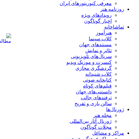
معرفی کیوریتورهای ایران
روزنامه هنر
رویدادهای ویژه
اخبار گوناگون
تماشاخانه
هنرآموز
کلاب سینما
مستندهای جهان
تئاتر و نمایش
سریال‌های تلویزیونی
کنسرت و موزیک ویدیو
گردشگری مجازی
کلاب شنیدانه
کتابخانه صوتی
فیلم‌های کوتاه
دانستنی‌های جهان
ترفندهای جالب
سالن بازی و تفریح
ژورنال‌ها
مجله هنر
ژورنال آثار بین‌المللی
مجلات گوناگون
مراکز و مشاغل
مراکز فرهنگی هنری