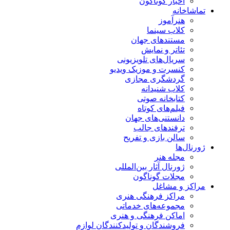
اخبار گوناگون
تماشاخانه
هنرآموز
کلاب سینما
مستندهای جهان
تئاتر و نمایش
سریال‌های تلویزیونی
کنسرت و موزیک ویدیو
گردشگری مجازی
کلاب شنیدانه
کتابخانه صوتی
فیلم‌های کوتاه
دانستنی‌های جهان
ترفندهای جالب
سالن بازی و تفریح
ژورنال‌ها
مجله هنر
ژورنال آثار بین‌المللی
مجلات گوناگون
مراکز و مشاغل
مراکز فرهنگی هنری
مجموعه‌های خدماتی
اماکن فرهنگی و هنری
فروشندگان و تولیدکنندگان لوازم