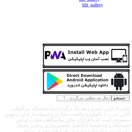
❖اینستاگرام:
lilit_gallery
جستجو
لیلیت® اولین پلتفرم و هلدینگ برگزارکنندهٔ نمایشگاه بین‌المللی
آنلاین مدرن با تکنولوژی واقعیت مجازی و استفاده از فناوری هوش
مصنوعی است که با هزاران سالن نمایشگاهی شیک و لوکس
(چنداتاقه و چندطبقه، با قابلیت شخصی‌سازی و تغییر محیط،
دکوراسیون و اشیاء) و با هزاران طرح قاب‌مجازی متنوع،