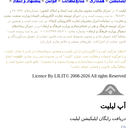
اپلیکیشن
≡
همکاری
≡
منابع‌مطالب
≡
قوانین
≡
پیشنهاد و انتقاد
≡
لیلیت
® در
«مرکز مالکیت معنوی سازمان ثبت اسناد و املاک کشور»
بشماره‌های: ۲۸۰۹۲۹ و
۴۵۱۸۴۱ ، به ثبت رسیده است و در
«مرکز توسعه تجارت الکترونیکی (اینماد) وزارت صنعت، معدن
و تجارت»
و
«سامانه احراز مشتریان تجارت الکترونیکی (اِمتا)»
نیز ثبت شده است و همچنین در
«مرکز توسعه فرهنگ و هنر در فضای‌مجازی وزارت فرهنگ و ارشاد»
و در
«مرکز رسانه‌های
دیجیتال وزارت فرهنگ و ارشاد»
بشماره شامَد: ۱-۳-۶۵-۷۱۲۳۹۹-۱-۱ ، نیز به ثبت رسیده است؛
متعاقباً کلیهٔ حقوق مادی و معنوی محفوظ است و تحت قانون حمایت از حقوق پدیدآورندگان و
قانون حمایت از اختراعات، طرح‌های صنعتی و علائم تجاری قرار دارد.
اخطار! هرگونه کپی و یا الگوبرداری از این پلتفرم و همچنین سوءاستفاده از نام و یا نشان «لیلیت»
و یا هرگونه استفاده و فعالیت تحت عنوان “لیلیت” که در محدودهٔ ثبتی برند تجاری
«لیلیت»
انجام
گیرد (چه عیناً و یا بصورت مشابه‌سازی و بهمراه پسوند و یا پیشوند) ؛ طبق قانون ممنوع است و
متعاقباً پیگرد قانونی و قضایی خواهد داشت!
Licence By LILIT© 2008-2026 All rights Reserved
اَپ لیلیت
دریافت رایگان اپلیکیشن لیلیت