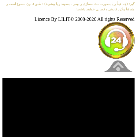
گیرد (چه عیناً و یا بصورت مشابه‌سازی و بهمراه پسوند و یا پیشوند) ؛ طبق قانون ممنوع است و
متعاقباً پیگرد قانونی و قضایی خواهد داشت!
Licence By LILIT© 2008-2026 All rights Reserved