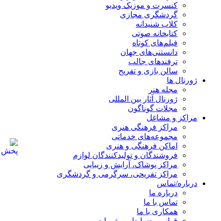
کنسرت و موزیک ویدیو
گردشگری مجازی
کلاب شنیدانه
کتابخانه صوتی
فیلم‌های کوتاه
دانستنی‌های جهان
ترفندهای جالب
سالن بازی و تفریح
ژورنال ها
مجله هنر
ژورنال آثار بین المللی
مجلات گوناگون
مراکز و مشاغل
مراکز فرهنگی هنری
مجموعه‌های خدماتی
اماکن فرهنگی و هنری
فروشندگان و تولیدکنندگان لوازم
مراکز پوشاک، آرایش و زیبایی
مراکز تفریحی، سرگرمی و گردشگری
درباره/تماس
درباره ما
تماس با ما
همکاری با ما
قوانین، ضوابط و مقررات