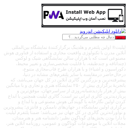
جستجو
لیلیت® اولین پلتفرم و هلدینگ برگزارکنندهٔ نمایشگاه بین‌المللی
آنلاین مدرن با تکنولوژی واقعیت مجازی و استفاده از فناوری هوش
مصنوعی است که با هزاران سالن نمایشگاهی شیک و لوکس
(چنداتاقه و چندطبقه، با قابلیت شخصی‌سازی و تغییر محیط،
دکوراسیون و اشیاء) و با هزاران طرح قاب‌مجازی متنوع،
درحال‌حاضر درمقایسه با سایر پلتفرم‌های مشابه در دنیا،
پیشرفته‌ترین و بزرگترین گالری آنلاین در کل جهان می‌باشد، که
باتجربهٔ برگزاری بیش از ۲۵۰ نمایشگاه هنری و تجاری و با میانگین
بیش از هزار بازدیدشبانه‌روزی از سراسرجهان، موفق‌ترین و
پربازدیدترین گالری ایرانی نیز است؛ گالری لیلیت همچنین با ابداع
کردن اولین نگارخانه با گویندگی هوش مصنوعی و با ابداع و
برگزاری اولین نمایشگاه در جهان‌های ناممکن و فانتزی؛ پیشروترین
و نوآورانه‌ترین گالری در کل جهان نیز می‌باشد؛ ضمناً پلتفرم لیلیت
با دارا بودن بخش‌های گوناگون نظیر: دانشنامه هنر و هنرمندان،
مجلات آنلاین با موضوعات گوناگون و عمومی، روزنامه آنلاین هنر،