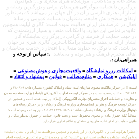
تماشاخانه و مدیاکلاب، آموزشگاه هنری مجازی و…؛ هم‌اکنون
بزرگترین دانشنامه بیوگرافی هنرمندان ایرانی و بزرگترین رسانه و
استارتاپ هنری فارسی زبان در کل جهان نیز می‌باشد که به‌منظور
ارتقای سطح دانش جامعه، به‌عنوان دانشنامه عمومی و رسانهٔ
فعال در عرصهٔ هنر ایران فعالیت نموده است؛ گالری لیلیت همچنین
علاوه‌بر تمامی این موارد، با امکانات متعدد و بسیار ارزشمندی که
در جهت حمایت از هنرمندان گرامی در برگزاری نمایشگاه آثار
ایشان ارائه می‌دهد، توانسته پرامکانات‌ترین گالری هنری در جهان
نیز باشد، که با توکل به خداوند متعال، با افتخار درخدمت مخاطبان و
اهالی محترم فرهنگ و هنر بوده و می‌باشد.
.: سپاس از توجه و
همراهی‌تان :.
≡
امکانات رزرو نمایشگاه
≡
واقعیت‌مجازی و هوش‌مصنوعی
≡
اپلیکیشن
≡
همکاری
≡
منابع‌مطالب
≡
قوانین
≡
پیشنهاد و انتقاد
≡
لیلیت
® در
«مرکز مالکیت معنوی سازمان ثبت اسناد و املاک کشور»
بشماره‌های: ۲۸۰۹۲۹ و
۴۵۱۸۴۱ ، به ثبت رسیده است و در
«مرکز توسعه تجارت الکترونیکی (اینماد) وزارت صنعت، معدن
و تجارت»
و
«سامانه احراز مشتریان تجارت الکترونیکی (اِمتا)»
نیز ثبت شده است و همچنین در
«مرکز توسعه فرهنگ و هنر در فضای‌مجازی وزارت فرهنگ و ارشاد»
و در
«مرکز رسانه‌های
دیجیتال وزارت فرهنگ و ارشاد»
بشماره شامَد: ۱-۳-۶۵-۷۱۲۳۹۹-۱-۱ ، نیز به ثبت رسیده است؛
متعاقباً کلیهٔ حقوق مادی و معنوی محفوظ است و تحت قانون حمایت از حقوق پدیدآورندگان و
قانون حمایت از اختراعات، طرح‌های صنعتی و علائم تجاری قرار دارد.
اخطار! هرگونه کپی و یا الگوبرداری از این پلتفرم و همچنین سوءاستفاده از نام و یا نشان «لیلیت»
و یا هرگونه استفاده و فعالیت تحت عنوان “لیلیت” که در محدودهٔ ثبتی برند تجاری
«لیلیت»
انجام