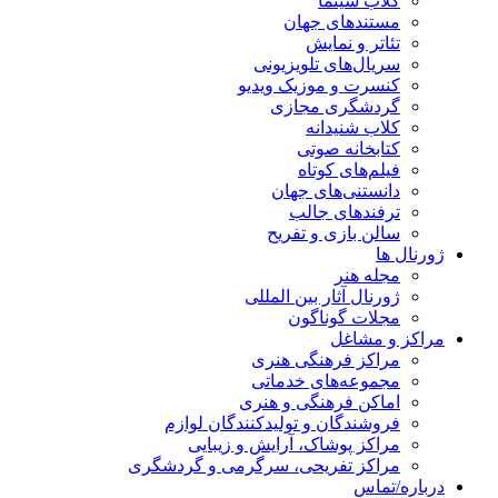
کلاب سینما
مستندهای جهان
تئاتر و نمایش
سریال‌های تلویزیونی
کنسرت و موزیک ویدیو
گردشگری مجازی
کلاب شنیدانه
کتابخانه صوتی
فیلم‌های کوتاه
دانستنی‌های جهان
ترفندهای جالب
سالن بازی و تفریح
ژورنال ها
مجله هنر
ژورنال آثار بین المللی
مجلات گوناگون
مراکز و مشاغل
مراکز فرهنگی هنری
مجموعه‌های خدماتی
اماکن فرهنگی و هنری
فروشندگان و تولیدکنندگان لوازم
مراکز پوشاک، آرایش و زیبایی
مراکز تفریحی، سرگرمی و گردشگری
درباره/تماس