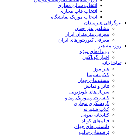
انتخاب سالن مجازی
انتخاب قاب مجازی
انتخاب موزیک نمایشگاه
بیوگرافی هنرمندان
مشاهیر هنر جهان
معرفی هنرمندان ایران
معرفی کیوریتورهای ایران
روزنامه هنر
رویدادهای ویژه
اخبار گوناگون
تماشاخانه
هنرآموز
کلاب سینما
مستندهای جهان
تئاتر و نمایش
سریال‌های تلویزیونی
کنسرت و موزیک ویدیو
گردشگری مجازی
کلاب شنیدانه
کتابخانه صوتی
فیلم‌های کوتاه
دانستنی‌های جهان
ترفندهای جالب