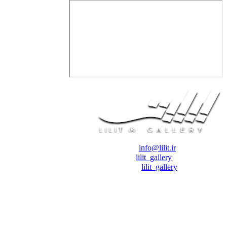
❖ رایـانـامـه :
info@lilit.ir
❖ تــلــگــرام :
lilit_gallery
❖اینستاگرام:
lilit_gallery