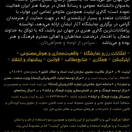
به‌عنوان دانشنامه عمومی و رسانهٔ فعال در عرصهٔ هنر ایران فعالیت
نموده است؛ گالری لیلیت همچنین علاوه‌بر تمامی این موارد، با
امکانات متعدد و بسیار ارزشمندی که در جهت حمایت از هنرمندان
گرامی در برگزاری نمایشگاه آثار ایشان ارائه می‌دهد، توانسته
پرامکانات‌ترین گالری هنری در جهان نیز باشد، که با توکل به خداوند
متعال، با افتخار درخدمت مخاطبان و اهالی محترم فرهنگ و هنر
بوده و می‌باشد.
.: سپاس از توجه و همراهی‌تان :.
≡
امکانات رزرو نمایشگاه
≡
واقعیت‌مجازی و هوش‌مصنوعی
≡
اپلیکیشن
≡
همکاری
≡
منابع‌مطالب
≡
قوانین
≡
پیشنهاد و انتقاد
≡
لیلیت
® در
«مرکز مالکیت معنوی سازمان ثبت اسناد و املاک کشور»
بشماره‌های: ۲۸۰۹۲۹ و
۴۵۱۸۴۱ ، به ثبت رسیده است و در
«مرکز توسعه تجارت الکترونیکی (اینماد) وزارت صنعت، معدن
و تجارت»
و
«سامانه احراز مشتریان تجارت الکترونیکی (اِمتا)»
نیز ثبت شده است و همچنین در
«مرکز توسعه فرهنگ و هنر در فضای‌مجازی وزارت فرهنگ و ارشاد»
و در
«مرکز رسانه‌های
دیجیتال وزارت فرهنگ و ارشاد»
بشماره شامَد: ۱-۳-۶۵-۷۱۲۳۹۹-۱-۱ ، نیز به ثبت رسیده است؛
متعاقباً کلیهٔ حقوق مادی و معنوی محفوظ است و تحت قانون حمایت از حقوق پدیدآورندگان و
قانون حمایت از اختراعات، طرح‌های صنعتی و علائم تجاری قرار دارد.
اخطار! هرگونه کپی و یا الگوبرداری از این پلتفرم و همچنین سوءاستفاده از نام و یا نشان
«لیلیت» و یا هرگونه استفاده و فعالیت تحت عنوان “لیلیت” که در محدودهٔ ثبتی برند