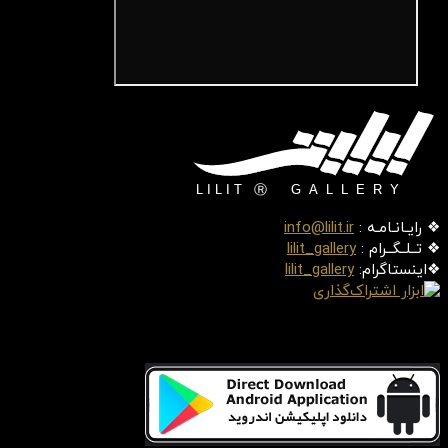
❖ رایـانـامـه :
info@lilit.ir
❖ تــلــگــرام :
lilit_gallery
❖اینستاگرام:
lilit_gallery