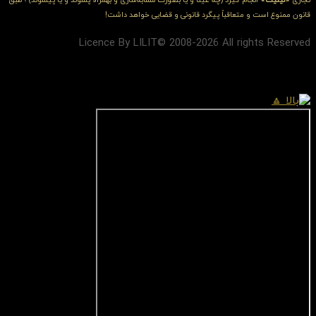
تجاری
«لیلیت»
انجام گیرد (چه عیناً و یا بصورت مشابه‌سازی و بهمراه پسوند و یا پیشوند) ؛ طبق
قانون ممنوع است و متعاقباً پیگرد قانونی و قضایی خواهد داشت!
Licence By LILIT© 2008-2026 All rights Reserved