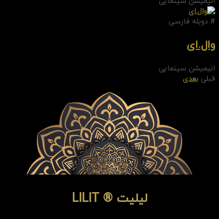
انیمیشن سینمایی
# دوبله فارسی
وال.ای
انیمیشن سینمایی
قبلی
بعدی
لیلیت ® LILIT