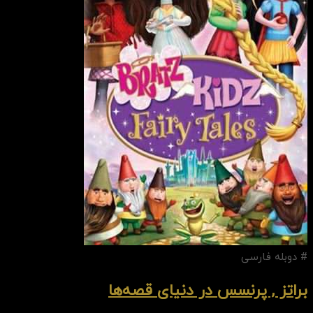
# دوبله فارسی
براتز , پرنسس در دنیای قصه‌ها