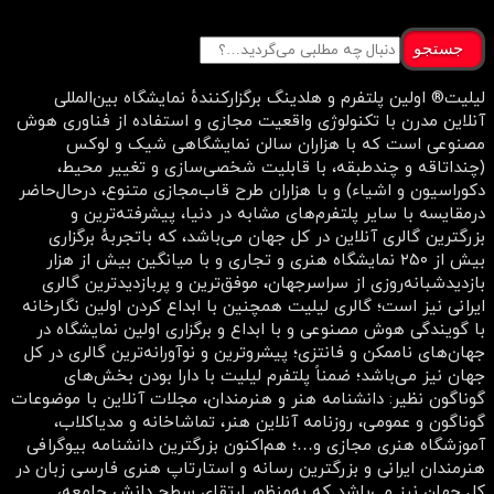
جستجو
لیلیت® اولین پلتفرم و هلدینگ برگزارکنندهٔ نمایشگاه بین‌المللی
آنلاین مدرن با تکنولوژی واقعیت مجازی و استفاده از فناوری هوش
مصنوعی است که با هزاران سالن نمایشگاهی شیک و لوکس
(چنداتاقه و چندطبقه، با قابلیت شخصی‌سازی و تغییر محیط،
دکوراسیون و اشیاء) و با هزاران طرح قاب‌مجازی متنوع، درحال‌حاضر
درمقایسه با سایر پلتفرم‌های مشابه در دنیا، پیشرفته‌ترین و
بزرگترین گالری آنلاین در کل جهان می‌باشد، که باتجربهٔ برگزاری
بیش از ۲۵۰ نمایشگاه هنری و تجاری و با میانگین بیش از هزار
بازدیدشبانه‌روزی از سراسرجهان، موفق‌ترین و پربازدیدترین گالری
ایرانی نیز است؛ گالری لیلیت همچنین با ابداع کردن اولین نگارخانه
با گویندگی هوش مصنوعی و با ابداع و برگزاری اولین نمایشگاه در
جهان‌های ناممکن و فانتزی؛ پیشروترین و نوآورانه‌ترین گالری در کل
جهان نیز می‌باشد؛ ضمناً پلتفرم لیلیت با دارا بودن بخش‌های
گوناگون نظیر: دانشنامه هنر و هنرمندان، مجلات آنلاین با موضوعات
گوناگون و عمومی، روزنامه آنلاین هنر، تماشاخانه و مدیاکلاب،
آموزشگاه هنری مجازی و…؛ هم‌اکنون بزرگترین دانشنامه بیوگرافی
هنرمندان ایرانی و بزرگترین رسانه و استارتاپ هنری فارسی زبان در
کل جهان نیز می‌باشد که به‌منظور ارتقای سطح دانش جامعه،