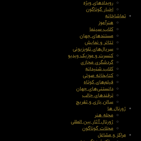
رویدادهای ویژه
اخبار گوناگون
تماشاخانه
هنرآموز
کلاب سینما
مستندهای جهان
تئاتر و نمایش
سریال‌های تلویزیونی
کنسرت و موزیک ویدیو
گردشگری مجازی
کلاب شنیدانه
کتابخانه صوتی
فیلم‌های کوتاه
دانستنی‌های جهان
ترفندهای جالب
سالن بازی و تفریح
ژورنال ها
مجله هنر
ژورنال آثار بین المللی
مجلات گوناگون
مراکز و مشاغل