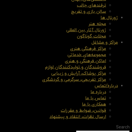
ترفندهای جالب
سالن بازی و تفریح
ژورنال ها
مجله هنر
ژورنال آثار بین المللی
مجلات گوناگون
مراکز و مشاغل
مراکز فرهنگی هنری
مجموعه‌های خدماتی
اماکن فرهنگی و هنری
فروشندگان و تولیدکنندگان لوازم
مراکز پوشاک، آرایش و زیبایی
مراکز تفریحی، سرگرمی و گردشگری
درباره/تماس
درباره ما
تماس با ما
همکاری با ما
قوانین، ضوابط و مقررات
ارسال نظرات، انتقاد و پیشنهاد
Search