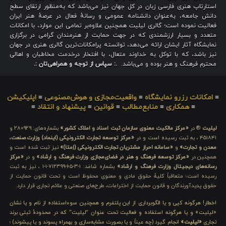
استارتاپ هنری فارسی زبان در کل جهان نیز می‌باشد که به‌منظور ارتقای سطح
دانش جامعه، به‌عنوان دانشنامه عمومی و رسانهٔ فعال در عرصهٔ هنر ایران
فعالیت نموده است؛ گالری لیلیت همچنین علاوه‌بر تمامی این موارد، با امکانات
متعدد و بسیار ارزشمندی که در جهت حمایت از هنرمندان گرامی در برگزاری
نمایشگاه آثار ایشان ارائه می‌دهد، توانسته پرامکانات‌ترین گالری هنری در جهان
نیز باشد، که با توکل به خداوند متعال، با افتخار درخدمت مخاطبان و اهالی
محترم فرهنگ و هنر بوده و می‌باشد.
.: سپاس از توجه و همراهی‌تان :.
≡
امکانات رزرو نمایشگاه
≡
واقعیت‌مجازی و هوش‌مصنوعی
≡
اپلیکیشن
≡
همکاری
≡
منابع‌مطالب
≡
قوانین
≡
پیشنهاد و انتقاد
≡
لیلیت
® در
«مرکز مالکیت معنوی سازمان ثبت اسناد و املاک کشور»
بشماره‌های: ۲۸۰۹۲۹ و
۴۵۱۸۴۱ ، به ثبت رسیده است و در
«مرکز توسعه تجارت الکترونیکی (اینماد) وزارت صنعت،
معدن و تجارت»
و
«سامانه احراز مشتریان تجارت الکترونیکی (اِمتا)»
نیز ثبت شده است و
همچنین در
«مرکز توسعه فرهنگ و هنر در فضای‌مجازی وزارت فرهنگ و ارشاد»
و در
«مرکز
رسانه‌های دیجیتال وزارت فرهنگ و ارشاد»
بشماره شامَد: ۱-۳-۶۵-۷۱۲۳۹۹-۱-۱ ، نیز به ثبت
رسیده است؛ متعاقباً کلیهٔ حقوق مادی و معنوی محفوظ است و تحت قانون حمایت از
حقوق پدیدآورندگان و قانون حمایت از اختراعات، طرح‌های صنعتی و علائم تجاری قرار دارد.
اخطار! هرگونه کپی و یا الگوبرداری از این پلتفرم و همچنین سوءاستفاده از نام و یا نشان
«لیلیت» و یا هرگونه استفاده و فعالیت تحت عنوان “لیلیت” که در محدودهٔ ثبتی برند
تجاری
«لیلیت»
انجام گیرد (چه عیناً و یا بصورت مشابه‌سازی و بهمراه پسوند و یا پیشوند) ؛