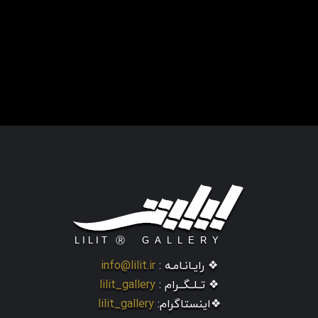
❖ رایـانـامـه :
info@lilit.ir
❖ تــلــگــرام :
lilit_gallery
❖اینستاگرام:
lilit_gallery