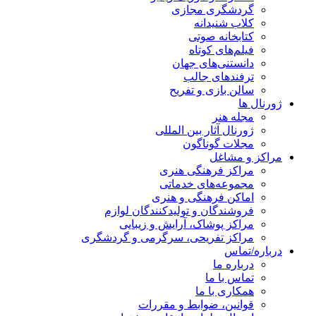
گردشگری مجازی
کلاب شنیدانه
کتابخانه صوتی
فیلم‌های کوتاه
دانستنی‌های جهان
ترفندهای جالب
سالن بازی و تفریح
ژورنال ها
مجله هنر
ژورنال آثار بین المللی
مجلات گوناگون
مراکز و مشاغل
مراکز فرهنگی هنری
مجموعه‌های خدماتی
اماکن فرهنگی و هنری
فروشندگان و تولیدکنندگان لوازم
مراکز پوشاک، آرایش و زیبایی
مراکز تفریحی، سرگرمی و گردشگری
درباره/تماس
درباره ما
تماس با ما
همکاری با ما
قوانین، ضوابط و مقررات