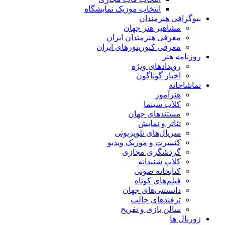
انتخاب موزیک نمایشگاه
بیوگرافی هنرمندان
مشاهیر هنر جهان
معرفی هنرمندان ایران
معرفی کیوریتورهای ایران
روزنامه هنر
رویدادهای ویژه
اخبار گوناگون
تماشاخانه
هنرآموز
کلاب سینما
مستندهای جهان
تئاتر و نمایش
سریال‌های تلویزیونی
کنسرت و موزیک ویدیو
گردشگری مجازی
کلاب شنیدانه
کتابخانه صوتی
فیلم‌های کوتاه
دانستنی‌های جهان
ترفندهای جالب
سالن بازی و تفریح
ژورنال ها