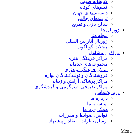
کتابخانه صوتی
فیلم‌های کوتاه
دانستنی‌های جهان
ترفندهای جالب
سالن بازی و تفریح
ژورنال ها
مجله هنر
ژورنال آثار بین المللی
مجلات گوناگون
مراکز و مشاغل
مراکز فرهنگی هنری
مجموعه‌های خدماتی
اماکن فرهنگی و هنری
فروشندگان و تولیدکنندگان لوازم
مراکز پوشاک، آرایش و زیبایی
مراکز تفریحی، سرگرمی و گردشگری
درباره/تماس
درباره ما
تماس با ما
همکاری با ما
قوانین، ضوابط و مقررات
ارسال نظرات، انتقاد و پیشنهاد
Menu