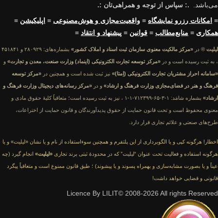
می‌باشد.
.: سپاس از توجه و همراهی‌تان :.
≡
امکانات رزرو نمایشگاه
≡
واقعیت‌مجازی و هوش‌مصنوعی
≡
اپلیکیشن
≡
همکاری
≡
منابع‌مطالب
≡
قوانین
≡
پیشنهاد و انتقاد
≡
لیلیت
® در
«مرکز مالکیت معنوی سازمان ثبت اسناد و املاک کشور»
بشماره‌های: ۲۸۰۹۲۹ و ۴۵۱۸۴۱
، به ثبت رسیده است و در
«مرکز توسعه تجارت الکترونیکی (اینماد) وزارت صنعت، معدن و تجارت»
و
«سامانه احراز مشتریان تجارت الکترونیکی (اِمتا)»
نیز ثبت شده است و همچنین در
«مرکز توسعه
فرهنگ و هنر در فضای‌مجازی وزارت فرهنگ و ارشاد»
و در
«مرکز رسانه‌های دیجیتال وزارت فرهنگ و
ارشاد»
بشماره شامَد: ۱-۳-۶۵-۷۱۲۳۹۹-۱-۱ ، نیز به ثبت رسیده است؛ متعاقباً کلیهٔ حقوق مادی و
معنوی محفوظ است و تحت قانون حمایت از حقوق پدیدآورندگان و قانون حمایت از اختراعات،
طرح‌های صنعتی و علائم تجاری قرار دارد.
اخطار! هرگونه کپی و یا الگوبرداری از این پلتفرم و همچنین سوءاستفاده از نام و یا نشان «لیلیت» و یا
هرگونه استفاده و فعالیت تحت عنوان “لیلیت” که در محدودهٔ ثبتی برند تجاری
«لیلیت»
انجام گیرد (چه
عیناً و یا بصورت مشابه‌سازی و بهمراه پسوند و یا پیشوند) ؛ طبق قانون ممنوع است و متعاقباً پیگرد
قانونی و قضایی خواهد داشت!
Licence By LILIT© 2008-2026 All rights Reserved