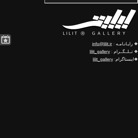
❖ رایـانـامـه :
info@lilit.ir
❖ تــلــگــرام :
lilit_gallery
❖اینستاگرام:
lilit_gallery