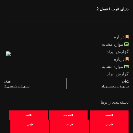
دنیای غرب / فصل 2
درباره
موارد مشابه
گزارش ایراد
درباره
موارد مشابه
گزارش ایراد
قبلی
بعدی
دنیای غرب وست ورلد
دنیای غرب / فصل 3
دسته‌بندی ژانرها:
🎬انیمیشن
🎬ابرقهرمانی
🎬اکشن
🎬تاریخی
🎬ترسناک
🎬جنایی