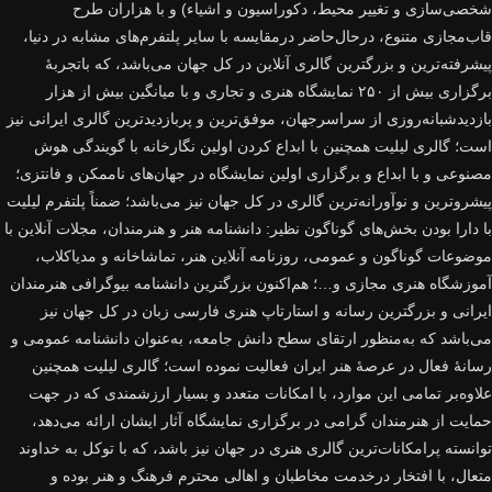
شخصی‌سازی و تغییر محیط، دکوراسیون و اشیاء) و با هزاران طرح
قاب‌مجازی متنوع، درحال‌حاضر درمقایسه با سایر پلتفرم‌های مشابه در دنیا،
پیشرفته‌ترین و بزرگترین گالری آنلاین در کل جهان می‌باشد، که باتجربهٔ
برگزاری بیش از ۲۵۰ نمایشگاه هنری و تجاری و با میانگین بیش از هزار
بازدیدشبانه‌روزی از سراسرجهان، موفق‌ترین و پربازدیدترین گالری ایرانی نیز
است؛ گالری لیلیت همچنین با ابداع کردن اولین نگارخانه با گویندگی هوش
مصنوعی و با ابداع و برگزاری اولین نمایشگاه در جهان‌های ناممکن و فانتزی؛
پیشروترین و نوآورانه‌ترین گالری در کل جهان نیز می‌باشد؛ ضمناً پلتفرم لیلیت
با دارا بودن بخش‌های گوناگون نظیر: دانشنامه هنر و هنرمندان، مجلات آنلاین با
موضوعات گوناگون و عمومی، روزنامه آنلاین هنر، تماشاخانه و مدیاکلاب،
آموزشگاه هنری مجازی و…؛ هم‌اکنون بزرگترین دانشنامه بیوگرافی هنرمندان
ایرانی و بزرگترین رسانه و استارتاپ هنری فارسی زبان در کل جهان نیز
می‌باشد که به‌منظور ارتقای سطح دانش جامعه، به‌عنوان دانشنامه عمومی و
رسانهٔ فعال در عرصهٔ هنر ایران فعالیت نموده است؛ گالری لیلیت همچنین
علاوه‌بر تمامی این موارد، با امکانات متعدد و بسیار ارزشمندی که در جهت
حمایت از هنرمندان گرامی در برگزاری نمایشگاه آثار ایشان ارائه می‌دهد،
توانسته پرامکانات‌ترین گالری هنری در جهان نیز باشد، که با توکل به خداوند
متعال، با افتخار درخدمت مخاطبان و اهالی محترم فرهنگ و هنر بوده و