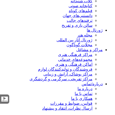
کلاب شنیدانه
کتابخانه صوتی
فیلم‌های کوتاه
دانستنی‌های جهان
ترفندهای جالب
سالن بازی و تفریح
ژورنال ها
مجله هنر
ژورنال آثار بین المللی
مجلات گوناگون
مراکز و مشاغل
مراکز فرهنگی هنری
مجموعه‌های خدماتی
اماکن فرهنگی و هنری
فروشندگان و تولیدکنندگان لوازم
مراکز پوشاک، آرایش و زیبایی
مراکز تفریحی، سرگرمی و گردشگری
درباره/تماس
درباره ما
تماس با ما
همکاری با ما
قوانین، ضوابط و مقررات
ارسال نظرات، انتقاد و پیشنهاد