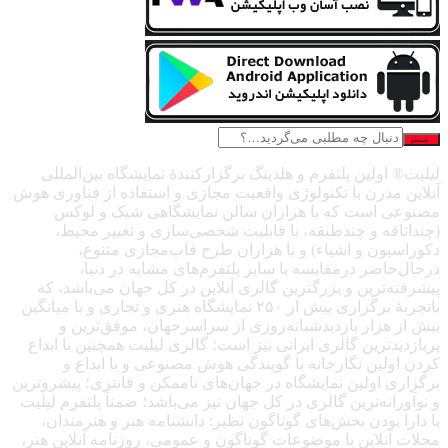
جستجو
لیلیت® اولین پلتفرم و هلدینگ برگزارکنندهٔ نمایشگاه بین‌المللی
آنلاین مدرن با تکنولوژی واقعیت مجازی و استفاده از فناوری هوش
مصنوعی است که با هزاران سالن نمایشگاهی شیک و لوکس
(چنداتاقه و چندطبقه، با قابلیت شخصی‌سازی و تغییر محیط،
دکوراسیون و اشیاء) و با هزاران طرح قاب‌مجازی متنوع،
درحال‌حاضر درمقایسه با سایر پلتفرم‌های مشابه در دنیا،
پیشرفته‌ترین و بزرگترین گالری آنلاین در کل جهان می‌باشد، که
باتجربهٔ برگزاری بیش از ۲۵۰ نمایشگاه هنری و تجاری و با میانگین
بیش از هزار بازدیدشبانه‌روزی از سراسرجهان، موفق‌ترین و
پربازدیدترین گالری ایرانی نیز است؛ گالری لیلیت همچنین با ابداع
کردن اولین نگارخانه با گویندگی هوش مصنوعی و با ابداع و
برگزاری اولین نمایشگاه در جهان‌های ناممکن و فانتزی؛ پیشروترین
و نوآورانه‌ترین گالری در کل جهان نیز می‌باشد؛ ضمناً پلتفرم لیلیت
با دارا بودن بخش‌های گوناگون نظیر: دانشنامه هنر و هنرمندان،
مجلات آنلاین با موضوعات گوناگون و عمومی، روزنامه آنلاین هنر،