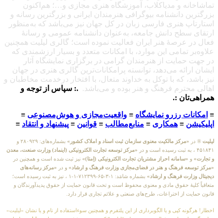
تماشاخانه و مدیاکلاب، آموزشگاه هنری مجازی و…؛ هم‌اکنون
بزرگترین دانشنامه بیوگرافی هنرمندان ایرانی و بزرگترین رسانه و
استارتاپ هنری فارسی زبان در کل جهان نیز می‌باشد که به‌منظور
ارتقای سطح دانش جامعه، به‌عنوان دانشنامه عمومی و رسانهٔ
فعال در عرصهٔ هنر ایران فعالیت نموده است؛ گالری لیلیت همچنین
علاوه‌بر تمامی این موارد، با امکانات متعدد و بسیار ارزشمندی که
در جهت حمایت از هنرمندان گرامی در برگزاری نمایشگاه آثار
ایشان ارائه می‌دهد، توانسته پرامکانات‌ترین گالری هنری در جهان
نیز باشد، که با توکل به خداوند متعال، با افتخار درخدمت مخاطبان و
اهالی محترم فرهنگ و هنر بوده و می‌باشد.
.: سپاس از توجه و
همراهی‌تان :.
≡
امکانات رزرو نمایشگاه
≡
واقعیت‌مجازی و هوش‌مصنوعی
≡
اپلیکیشن
≡
همکاری
≡
منابع‌مطالب
≡
قوانین
≡
پیشنهاد و انتقاد
≡
لیلیت
® در
«مرکز مالکیت معنوی سازمان ثبت اسناد و املاک کشور»
بشماره‌های: ۲۸۰۹۲۹ و
۴۵۱۸۴۱ ، به ثبت رسیده است و در
«مرکز توسعه تجارت الکترونیکی (اینماد) وزارت صنعت، معدن
و تجارت»
و
«سامانه احراز مشتریان تجارت الکترونیکی (اِمتا)»
نیز ثبت شده است و همچنین در
«مرکز توسعه فرهنگ و هنر در فضای‌مجازی وزارت فرهنگ و ارشاد»
و در
«مرکز رسانه‌های
دیجیتال وزارت فرهنگ و ارشاد»
بشماره شامَد: ۱-۳-۶۵-۷۱۲۳۹۹-۱-۱ ، نیز به ثبت رسیده است؛
متعاقباً کلیهٔ حقوق مادی و معنوی محفوظ است و تحت قانون حمایت از حقوق پدیدآورندگان و
قانون حمایت از اختراعات، طرح‌های صنعتی و علائم تجاری قرار دارد.
اخطار! هرگونه کپی و یا الگوبرداری از این پلتفرم و همچنین سوءاستفاده از نام و یا نشان «لیلیت»