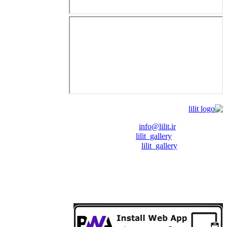
❖ رایـانـامـه :
info@lilit.ir
❖ تــلــگــرام :
lilit_gallery
❖اینستاگرام:
lilit_gallery