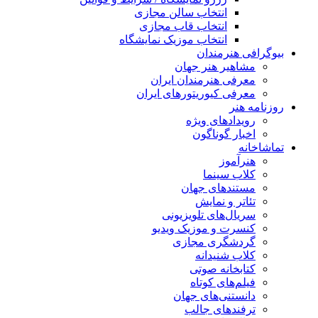
انتخاب سالن مجازی
انتخاب قاب مجازی
انتخاب موزیک نمایشگاه
بیوگرافی هنرمندان
مشاهیر هنر جهان
معرفی هنرمندان ایران
معرفی کیوریتورهای ایران
روزنامه هنر
رویدادهای ویژه
اخبار گوناگون
تماشاخانه
هنرآموز
کلاب سینما
مستندهای جهان
تئاتر و نمایش
سریال‌های تلویزیونی
کنسرت و موزیک ویدیو
گردشگری مجازی
کلاب شنیدانه
کتابخانه صوتی
فیلم‌های کوتاه
دانستنی‌های جهان
ترفندهای جالب