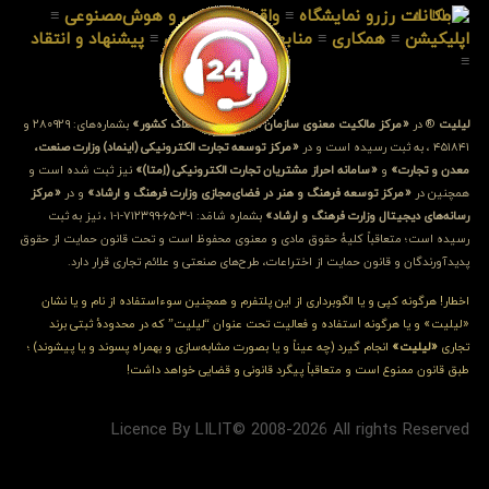
≡
امکانات رزرو نمایشگاه
≡
واقعیت‌مجازی و هوش‌مصنوعی
≡
اپلیکیشن
≡
همکاری
≡
منابع‌مطالب
≡
قوانین
≡
پیشنهاد و انتقاد
≡
لیلیت
® در
«مرکز مالکیت معنوی سازمان ثبت اسناد و املاک کشور»
بشماره‌های: ۲۸۰۹۲۹ و
۴۵۱۸۴۱ ، به ثبت رسیده است و در
«مرکز توسعه تجارت الکترونیکی (اینماد) وزارت صنعت،
معدن و تجارت»
و
«سامانه احراز مشتریان تجارت الکترونیکی (اِمتا)»
نیز ثبت شده است و
همچنین در
«مرکز توسعه فرهنگ و هنر در فضای‌مجازی وزارت فرهنگ و ارشاد»
و در
«مرکز
رسانه‌های دیجیتال وزارت فرهنگ و ارشاد»
بشماره شامَد: ۱-۳-۶۵-۷۱۲۳۹۹-۱-۱ ، نیز به ثبت
رسیده است؛ متعاقباً کلیهٔ حقوق مادی و معنوی محفوظ است و تحت قانون حمایت از حقوق
پدیدآورندگان و قانون حمایت از اختراعات، طرح‌های صنعتی و علائم تجاری قرار دارد.
اخطار! هرگونه کپی و یا الگوبرداری از این پلتفرم و همچنین سوءاستفاده از نام و یا نشان
«لیلیت» و یا هرگونه استفاده و فعالیت تحت عنوان “لیلیت” که در محدودهٔ ثبتی برند
تجاری
«لیلیت»
انجام گیرد (چه عیناً و یا بصورت مشابه‌سازی و بهمراه پسوند و یا پیشوند) ؛
طبق قانون ممنوع است و متعاقباً پیگرد قانونی و قضایی خواهد داشت!
Licence By LILIT© 2008-2026 All rights Reserved