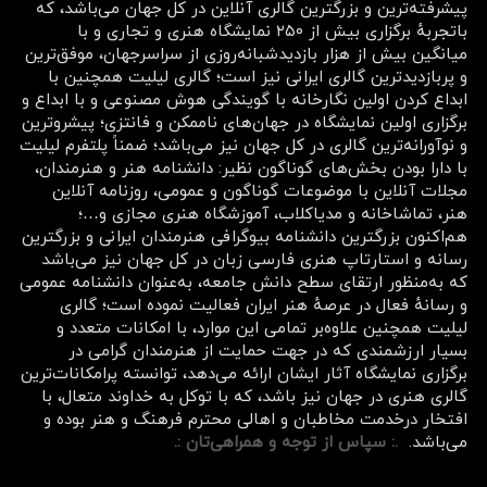
پیشرفته‌ترین و بزرگترین گالری آنلاین در کل جهان می‌باشد، که
باتجربهٔ برگزاری بیش از ۲۵۰ نمایشگاه هنری و تجاری و با
میانگین بیش از هزار بازدیدشبانه‌روزی از سراسرجهان، موفق‌ترین
و پربازدیدترین گالری ایرانی نیز است؛ گالری لیلیت همچنین با
ابداع کردن اولین نگارخانه با گویندگی هوش مصنوعی و با ابداع و
برگزاری اولین نمایشگاه در جهان‌های ناممکن و فانتزی؛ پیشروترین
و نوآورانه‌ترین گالری در کل جهان نیز می‌باشد؛ ضمناً پلتفرم لیلیت
با دارا بودن بخش‌های گوناگون نظیر: دانشنامه هنر و هنرمندان،
مجلات آنلاین با موضوعات گوناگون و عمومی، روزنامه آنلاین
هنر، تماشاخانه و مدیاکلاب، آموزشگاه هنری مجازی و…؛
هم‌اکنون بزرگترین دانشنامه بیوگرافی هنرمندان ایرانی و بزرگترین
رسانه و استارتاپ هنری فارسی زبان در کل جهان نیز می‌باشد
که به‌منظور ارتقای سطح دانش جامعه، به‌عنوان دانشنامه عمومی
و رسانهٔ فعال در عرصهٔ هنر ایران فعالیت نموده است؛ گالری
لیلیت همچنین علاوه‌بر تمامی این موارد، با امکانات متعدد و
بسیار ارزشمندی که در جهت حمایت از هنرمندان گرامی در
برگزاری نمایشگاه آثار ایشان ارائه می‌دهد، توانسته پرامکانات‌ترین
گالری هنری در جهان نیز باشد، که با توکل به خداوند متعال، با
افتخار درخدمت مخاطبان و اهالی محترم فرهنگ و هنر بوده و
می‌باشد.
.: سپاس از توجه و همراهی‌تان :.