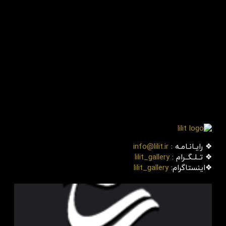
❖ رایـانـامـه :
info@lilit.ir
❖ تــلــگــرام :
lilit_gallery
❖اینستاگرام:
lilit_gallery