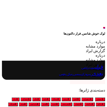
لغو
لوک خوش شانس, فرار دالتون‌ها
درباره
موارد مشابه
گزارش ایراد
درباره
موارد مشابه
گزارش ایراد
قبلی
صورت زخمی
بعدی
سرود کریسمس میکی ماوس
دسته‌بندی ژانرها:
🎬انیمیشن
🎬ابرقهرمانی
🎬اکشن
🎬تاریخی
🎬ترسناک
🎬جنایی
🎬جنگی
🎬خانوادگی
🎬درام
🎬رازآلود
🎬زندگینامه
🎬عاشقانه
🎬علمی‌تخیلی
🎬فانتزی
🎬کمدی
🎬ماجراجویی
🎬مستند
🎬موزیکال