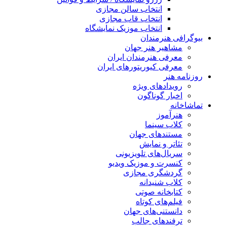
انتخاب سالن مجازی
انتخاب قاب مجازی
انتخاب موزیک نمایشگاه
بیوگرافی هنرمندان
مشاهیر هنر جهان
معرفی هنرمندان ایران
معرفی کیوریتورهای ایران
روزنامه هنر
رویدادهای ویژه
اخبار گوناگون
تماشاخانه
هنرآموز
کلاب سینما
مستندهای جهان
تئاتر و نمایش
سریال‌های تلویزیونی
کنسرت و موزیک ویدیو
گردشگری مجازی
کلاب شنیدانه
کتابخانه صوتی
فیلم‌های کوتاه
دانستنی‌های جهان
ترفندهای جالب