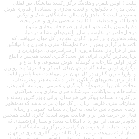
لیلیت® اولین پلتفرم و هلدینگ برگزارکنندهٔ نمایشگاه بین‌المللی
آنلاین مدرن با تکنولوژی واقعیت مجازی و استفاده از فناوری هوش
مصنوعی است که با هزاران سالن نمایشگاهی شیک و لوکس
(چنداتاقه و چندطبقه، با قابلیت شخصی‌سازی و تغییر محیط،
دکوراسیون و اشیاء) و با هزاران طرح قاب‌مجازی متنوع،
درحال‌حاضر درمقایسه با سایر پلتفرم‌های مشابه در دنیا،
پیشرفته‌ترین و بزرگترین گالری آنلاین در کل جهان می‌باشد، که
باتجربهٔ برگزاری بیش از ۲۵۰ نمایشگاه هنری و تجاری و با میانگین
بیش از هزار بازدیدشبانه‌روزی از سراسرجهان، موفق‌ترین و
پربازدیدترین گالری ایرانی نیز است؛ گالری لیلیت همچنین با ابداع
کردن اولین نگارخانه با گویندگی هوش مصنوعی و با ابداع و
برگزاری اولین نمایشگاه در جهان‌های ناممکن و فانتزی؛ پیشروترین
و نوآورانه‌ترین گالری در کل جهان نیز می‌باشد؛ ضمناً پلتفرم لیلیت
با دارا بودن بخش‌های گوناگون نظیر: دانشنامه هنر و هنرمندان،
مجلات آنلاین با موضوعات گوناگون و عمومی، روزنامه آنلاین هنر،
تماشاخانه و مدیاکلاب، آموزشگاه هنری مجازی و…؛ هم‌اکنون
بزرگترین دانشنامه بیوگرافی هنرمندان ایرانی و بزرگترین رسانه و
استارتاپ هنری فارسی زبان در کل جهان نیز می‌باشد که به‌منظور
ارتقای سطح دانش جامعه، به‌عنوان دانشنامه عمومی و رسانهٔ
فعال در عرصهٔ هنر ایران فعالیت نموده است؛ گالری لیلیت همچنین
علاوه‌بر تمامی این موارد، با امکانات متعدد و بسیار ارزشمندی که
در جهت حمایت از هنرمندان گرامی در برگزاری نمایشگاه آثار
ایشان ارائه می‌دهد، توانسته پرامکانات‌ترین گالری هنری در جهان
نیز باشد، که با توکل به خداوند متعال، با افتخار درخدمت مخاطبان و