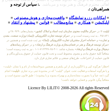
اهالی محترم فرهنگ و هنر بوده و می‌باشد.
.: سپاس از توجه و
همراهی‌تان :.
≡
امکانات رزرو نمایشگاه
≡
واقعیت‌مجازی و هوش‌مصنوعی
≡
اپلیکیشن
≡
همکاری
≡
منابع‌مطالب
≡
قوانین
≡
پیشنهاد و انتقاد
≡
لیلیت
® در
«مرکز مالکیت معنوی سازمان ثبت اسناد و املاک کشور»
بشماره‌های: ۲۸۰۹۲۹ و
۴۵۱۸۴۱ ، به ثبت رسیده است و در
«مرکز توسعه تجارت الکترونیکی (اینماد) وزارت صنعت، معدن
و تجارت»
و
«سامانه احراز مشتریان تجارت الکترونیکی (اِمتا)»
نیز ثبت شده است و همچنین در
«مرکز توسعه فرهنگ و هنر در فضای‌مجازی وزارت فرهنگ و ارشاد»
و در
«مرکز رسانه‌های
دیجیتال وزارت فرهنگ و ارشاد»
بشماره شامَد: ۱-۳-۶۵-۷۱۲۳۹۹-۱-۱ ، نیز به ثبت رسیده است؛
متعاقباً کلیهٔ حقوق مادی و معنوی محفوظ است و تحت قانون حمایت از حقوق پدیدآورندگان و
قانون حمایت از اختراعات، طرح‌های صنعتی و علائم تجاری قرار دارد.
اخطار! هرگونه کپی و یا الگوبرداری از این پلتفرم و همچنین سوءاستفاده از نام و یا نشان «لیلیت»
و یا هرگونه استفاده و فعالیت تحت عنوان “لیلیت” که در محدودهٔ ثبتی برند تجاری
«لیلیت»
انجام
گیرد (چه عیناً و یا بصورت مشابه‌سازی و بهمراه پسوند و یا پیشوند) ؛ طبق قانون ممنوع است و
متعاقباً پیگرد قانونی و قضایی خواهد داشت!
Licence By LILIT© 2008-2026 All rights Reserved