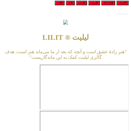
🎬موسیقی
🎬هیجان‌انگیز
🎬ورزشی
🎬وسترن
🎬نوآر
🎬هندی
★★★★★ برای مشاهده و تماشای پخش آنلاین و دانلود رایگان لوک خوش شانس, فرار دالتون‌ها بر روی لینک اشاره نمایید …
لیلیت ® LILIT
“هنر زادهٔ عشق است و آنچه که بعد از ما می‌ماند هنر است، هدف
گالری لیلیت کمک به این ماندگاریست”