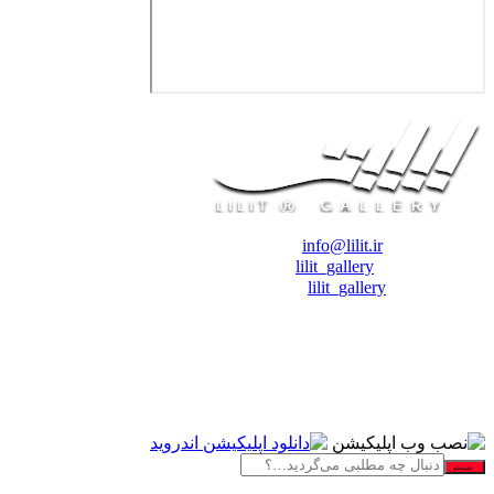
❖ رایـانـامـه :
info@lilit.ir
❖ تــلــگــرام :
lilit_gallery
❖اینستاگرام:
lilit_gallery
جستجو