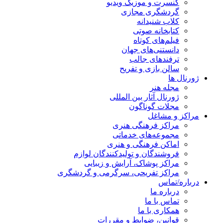
کنسرت و موزیک ویدیو
گردشگری مجازی
کلاب شنیدانه
کتابخانه صوتی
فیلم‌های کوتاه
دانستنی‌های جهان
ترفندهای جالب
سالن بازی و تفریح
ژورنال ها
مجله هنر
ژورنال آثار بین المللی
مجلات گوناگون
مراکز و مشاغل
مراکز فرهنگی هنری
مجموعه‌های خدماتی
اماکن فرهنگی و هنری
فروشندگان و تولیدکنندگان لوازم
مراکز پوشاک، آرایش و زیبایی
مراکز تفریحی، سرگرمی و گردشگری
درباره/تماس
درباره ما
تماس با ما
همکاری با ما
قوانین، ضوابط و مقررات