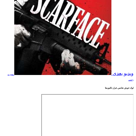
ویدیو بعدی
صورت
زخمی
لوک خوش شانس, فرار دالتون‌ها