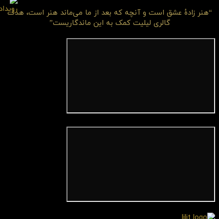
“هنر زادهٔ عشق است و آنچه که بعد از ما می‌ماند هنر است، هدف
گالری لیلیت کمک به این ماندگاریست”