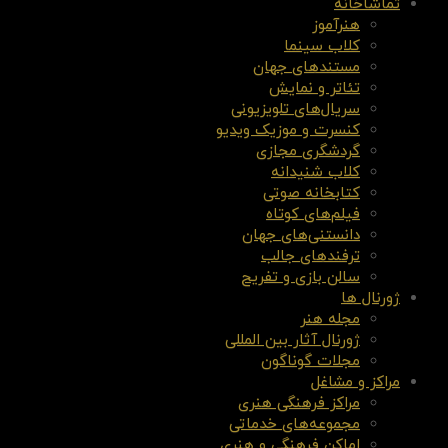
تماشاخانه
هنرآموز
کلاب سینما
مستندهای جهان
تئاتر و نمایش
سریال‌های تلویزیونی
کنسرت و موزیک ویدیو
گردشگری مجازی
کلاب شنیدانه
کتابخانه صوتی
فیلم‌های کوتاه
دانستنی‌های جهان
ترفندهای جالب
سالن بازی و تفریح
ژورنال ها
مجله هنر
ژورنال آثار بین المللی
مجلات گوناگون
مراکز و مشاغل
مراکز فرهنگی هنری
مجموعه‌های خدماتی
اماکن فرهنگی و هنری