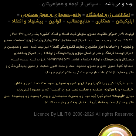
بوده و می‌باشد.
.: سپاس از توجه و همراهی‌تان :.
≡
امکانات رزرو نمایشگاه
≡
واقعیت‌مجازی و هوش‌مصنوعی
≡
اپلیکیشن
≡
همکاری
≡
منابع‌مطالب
≡
قوانین
≡
پیشنهاد و انتقاد
≡
لیلیت
® در
«مرکز مالکیت معنوی سازمان ثبت اسناد و املاک کشور»
بشماره‌های: ۲۸۰۹۲۹ و
۴۵۱۸۴۱ ، به ثبت رسیده است و در
«مرکز توسعه تجارت الکترونیکی (اینماد) وزارت صنعت، معدن
و تجارت»
و
«سامانه احراز مشتریان تجارت الکترونیکی (اِمتا)»
نیز ثبت شده است و همچنین در
«مرکز توسعه فرهنگ و هنر در فضای‌مجازی وزارت فرهنگ و ارشاد»
و در
«مرکز رسانه‌های
دیجیتال وزارت فرهنگ و ارشاد»
بشماره شامَد: ۱-۳-۶۵-۷۱۲۳۹۹-۱-۱ ، نیز به ثبت رسیده است؛
متعاقباً کلیهٔ حقوق مادی و معنوی محفوظ است و تحت قانون حمایت از حقوق پدیدآورندگان و
قانون حمایت از اختراعات، طرح‌های صنعتی و علائم تجاری قرار دارد.
اخطار! هرگونه کپی و یا الگوبرداری از این پلتفرم و همچنین سوءاستفاده از نام و یا نشان
«لیلیت» و یا هرگونه استفاده و فعالیت تحت عنوان “لیلیت” که در محدودهٔ ثبتی برند
تجاری
«لیلیت»
انجام گیرد (چه عیناً و یا بصورت مشابه‌سازی و بهمراه پسوند و یا پیشوند) ؛ طبق
قانون ممنوع است و متعاقباً پیگرد قانونی و قضایی خواهد داشت!
Licence By LILIT© 2008-2026 All rights Reserved