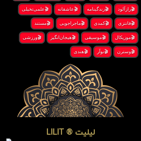
🎬رازآلود
🎬زندگینامه
🎬عاشقانه
🎬علمی‌تخیلی
🎬فانتزی
🎬کمدی
🎬ماجراجویی
🎬مستند
🎬موزیکال
🎬موسیقی
🎬هیجان‌انگیز
🎬ورزشی
🎬وسترن
🎬نوآر
🎬هندی
لیلیت ® LILIT