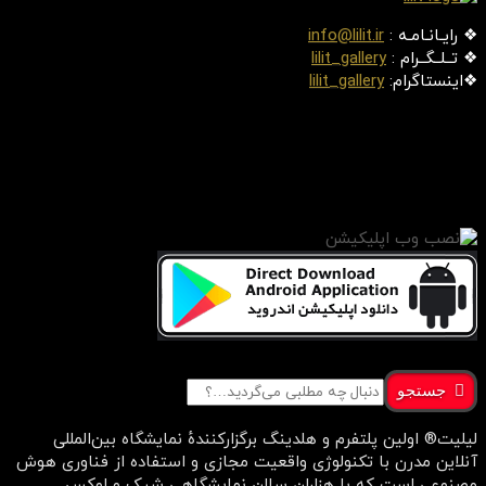
❖ رایـانـامـه :
info@lilit.ir
❖ تــلــگــرام :
lilit_gallery
❖اینستاگرام:
lilit_gallery
جستجو
لیلیت® اولین پلتفرم و هلدینگ برگزارکنندهٔ نمایشگاه بین‌المللی
آنلاین مدرن با تکنولوژی واقعیت مجازی و استفاده از فناوری هوش
مصنوعی است که با هزاران سالن نمایشگاهی شیک و لوکس