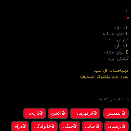
لغو
درباره
موارد مشابه
گزارش ایراد
درباره
موارد مشابه
گزارش ایراد
قبلی
افسانه ال سید
بعدی
مرد عنکبوتی مسابقه
دسته‌بندی ژانرها:
🎬انیمیشن
🎬ابرقهرمانی
🎬اکشن
🎬تاریخی
🎬ترسناک
🎬جنایی
🎬جنگی
🎬خانوادگی
🎬درام