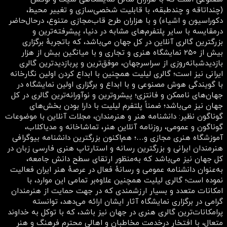
(چنداتاقه و چندطبقه، با قابلیت شخصی‌سازی و تغییر محیط،
دکوراسیون و اشیاء) و با هزاران طرح قاب‌مجازی متنوع، درحال‌حاضر
درمقایسه با سایر پلتفرم‌های مشابه در دنیا، پیشرفته‌ترین و
بزرگترین گالری آنلاین در کل جهان می‌باشد، که باتجربهٔ برگزاری
بیش از ۲۵۰ نمایشگاه هنری و تجاری و با میانگین بیش از هزار
بازدیدشبانه‌روزی از سراسرجهان، موفق‌ترین و پربازدیدترین گالری
ایرانی نیز است؛ گالری لیلیت همچنین با ابداع کردن اولین نگارخانه
با گویندگی هوش مصنوعی و با ابداع و برگزاری اولین نمایشگاه در
جهان‌های ناممکن و فانتزی؛ پیشروترین و نوآورانه‌ترین گالری در کل
جهان نیز می‌باشد؛ ضمناً پلتفرم لیلیت با دارا بودن بخش‌های
گوناگون نظیر: دانشنامه هنر و هنرمندان، مجلات آنلاین با موضوعات
گوناگون و عمومی، روزنامه آنلاین هنر، تماشاخانه و مدیاکلاب،
آموزشگاه هنری مجازی و…؛ هم‌اکنون بزرگترین دانشنامه بیوگرافی
هنرمندان ایرانی و بزرگترین رسانه و استارتاپ هنری فارسی زبان در
کل جهان نیز می‌باشد که به‌منظور ارتقای سطح دانش جامعه،
به‌عنوان دانشنامه عمومی و رسانهٔ فعال در عرصهٔ هنر ایران فعالیت
نموده است؛ گالری لیلیت همچنین علاوه‌بر تمامی این موارد، با
امکانات متعدد و بسیار ارزشمندی که در جهت حمایت از هنرمندان
گرامی در برگزاری نمایشگاه آثار ایشان ارائه می‌دهد، توانسته
پرامکانات‌ترین گالری هنری در جهان نیز باشد، که با توکل به خداوند
متعال، با افتخار درخدمت مخاطبان و اهالی محترم فرهنگ و هنر