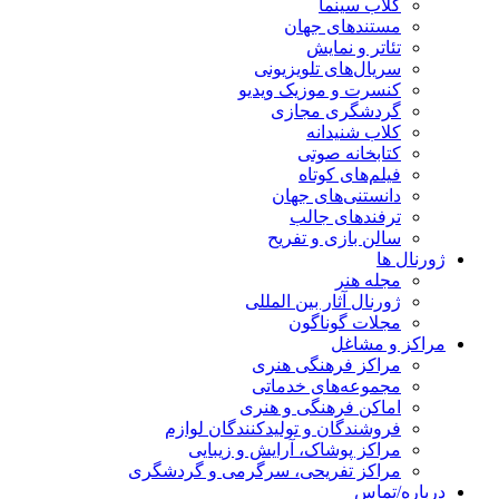
کلاب سینما
مستندهای جهان
تئاتر و نمایش
سریال‌های تلویزیونی
کنسرت و موزیک ویدیو
گردشگری مجازی
کلاب شنیدانه
کتابخانه صوتی
فیلم‌های کوتاه
دانستنی‌های جهان
ترفندهای جالب
سالن بازی و تفریح
ژورنال ها
مجله هنر
ژورنال آثار بین المللی
مجلات گوناگون
مراکز و مشاغل
مراکز فرهنگی هنری
مجموعه‌های خدماتی
اماکن فرهنگی و هنری
فروشندگان و تولیدکنندگان لوازم
مراکز پوشاک، آرایش و زیبایی
مراکز تفریحی، سرگرمی و گردشگری
درباره/تماس