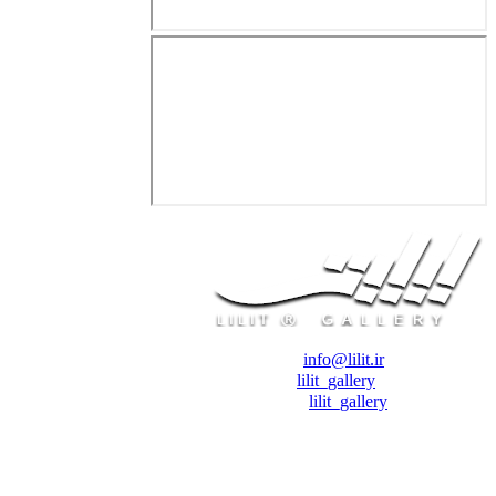
❖ رایـانـامـه :
info@lilit.ir
❖ تــلــگــرام :
lilit_gallery
❖اینستاگرام:
lilit_gallery