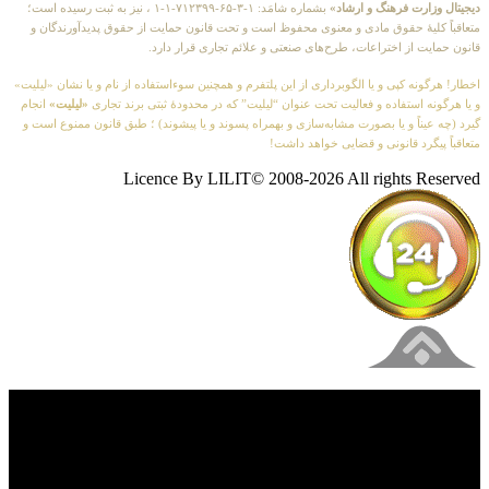
دیجیتال وزارت فرهنگ و ارشاد»
بشماره شامَد: ۱-۳-۶۵-۷۱۲۳۹۹-۱-۱ ، نیز به ثبت رسیده است؛
متعاقباً کلیهٔ حقوق مادی و معنوی محفوظ است و تحت قانون حمایت از حقوق پدیدآورندگان و
قانون حمایت از اختراعات، طرح‌های صنعتی و علائم تجاری قرار دارد.
اخطار! هرگونه کپی و یا الگوبرداری از این پلتفرم و همچنین سوءاستفاده از نام و یا نشان «لیلیت»
و یا هرگونه استفاده و فعالیت تحت عنوان “لیلیت” که در محدودهٔ ثبتی برند تجاری
«لیلیت»
انجام
گیرد (چه عیناً و یا بصورت مشابه‌سازی و بهمراه پسوند و یا پیشوند) ؛ طبق قانون ممنوع است و
متعاقباً پیگرد قانونی و قضایی خواهد داشت!
Licence By LILIT© 2008-2026 All rights Reserved