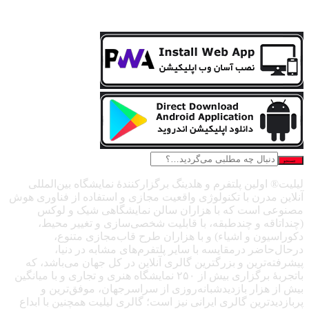
جستجو
لیلیت® اولین پلتفرم و هلدینگ برگزارکنندهٔ نمایشگاه بین‌المللی
آنلاین مدرن با تکنولوژی واقعیت مجازی و استفاده از فناوری هوش
مصنوعی است که با هزاران سالن نمایشگاهی شیک و لوکس
(چنداتاقه و چندطبقه، با قابلیت شخصی‌سازی و تغییر محیط،
دکوراسیون و اشیاء) و با هزاران طرح قاب‌مجازی متنوع،
درحال‌حاضر درمقایسه با سایر پلتفرم‌های مشابه در دنیا،
پیشرفته‌ترین و بزرگترین گالری آنلاین در کل جهان می‌باشد، که
باتجربهٔ برگزاری بیش از ۲۵۰ نمایشگاه هنری و تجاری و با میانگین
بیش از هزار بازدیدشبانه‌روزی از سراسرجهان، موفق‌ترین و
پربازدیدترین گالری ایرانی نیز است؛ گالری لیلیت همچنین با ابداع