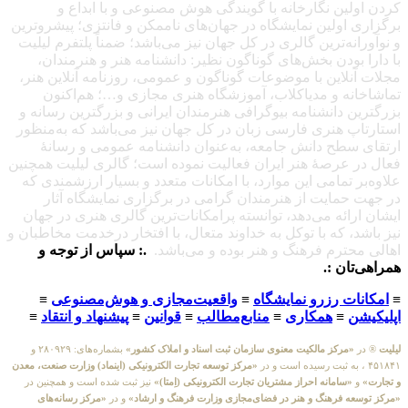
کردن اولین نگارخانه با گویندگی هوش مصنوعی و با ابداع و
برگزاری اولین نمایشگاه در جهان‌های ناممکن و فانتزی؛ پیشروترین
و نوآورانه‌ترین گالری در کل جهان نیز می‌باشد؛ ضمناً پلتفرم لیلیت
با دارا بودن بخش‌های گوناگون نظیر: دانشنامه هنر و هنرمندان،
مجلات آنلاین با موضوعات گوناگون و عمومی، روزنامه آنلاین هنر،
تماشاخانه و مدیاکلاب، آموزشگاه هنری مجازی و…؛ هم‌اکنون
بزرگترین دانشنامه بیوگرافی هنرمندان ایرانی و بزرگترین رسانه و
استارتاپ هنری فارسی زبان در کل جهان نیز می‌باشد که به‌منظور
ارتقای سطح دانش جامعه، به‌عنوان دانشنامه عمومی و رسانهٔ
فعال در عرصهٔ هنر ایران فعالیت نموده است؛ گالری لیلیت همچنین
علاوه‌بر تمامی این موارد، با امکانات متعدد و بسیار ارزشمندی که
در جهت حمایت از هنرمندان گرامی در برگزاری نمایشگاه آثار
ایشان ارائه می‌دهد، توانسته پرامکانات‌ترین گالری هنری در جهان
نیز باشد، که با توکل به خداوند متعال، با افتخار درخدمت مخاطبان و
اهالی محترم فرهنگ و هنر بوده و می‌باشد.
.: سپاس از توجه و
همراهی‌تان :.
≡
امکانات رزرو نمایشگاه
≡
واقعیت‌مجازی و هوش‌مصنوعی
≡
اپلیکیشن
≡
همکاری
≡
منابع‌مطالب
≡
قوانین
≡
پیشنهاد و انتقاد
≡
لیلیت
® در
«مرکز مالکیت معنوی سازمان ثبت اسناد و املاک کشور»
بشماره‌های: ۲۸۰۹۲۹ و
۴۵۱۸۴۱ ، به ثبت رسیده است و در
«مرکز توسعه تجارت الکترونیکی (اینماد) وزارت صنعت، معدن
و تجارت»
و
«سامانه احراز مشتریان تجارت الکترونیکی (اِمتا)»
نیز ثبت شده است و همچنین در
«مرکز توسعه فرهنگ و هنر در فضای‌مجازی وزارت فرهنگ و ارشاد»
و در
«مرکز رسانه‌های