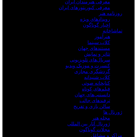
معرفی هنرمندان ایران
معرفی کیوریتورهای ایران
روزنامه هنر
رویدادهای ویژه
اخبار گوناگون
تماشاخانه
هنرآموز
کلاب سینما
مستندهای جهان
تئاتر و نمایش
سریال‌های تلویزیونی
کنسرت و موزیک ویدیو
گردشگری مجازی
کلاب شنیدانه
کتابخانه صوتی
فیلم‌های کوتاه
دانستنی‌های جهان
ترفندهای جالب
سالن بازی و تفریح
ژورنال ها
مجله هنر
ژورنال آثار بین المللی
مجلات گوناگون
مراکز و مشاغل