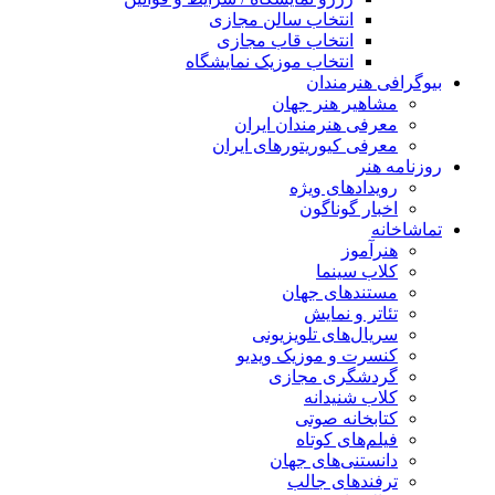
انتخاب سالن مجازی
انتخاب قاب مجازی
انتخاب موزیک نمایشگاه
بیوگرافی هنرمندان
مشاهیر هنر جهان
معرفی هنرمندان ایران
معرفی کیوریتورهای ایران
روزنامه هنر
رویدادهای ویژه
اخبار گوناگون
تماشاخانه
هنرآموز
کلاب سینما
مستندهای جهان
تئاتر و نمایش
سریال‌های تلویزیونی
کنسرت و موزیک ویدیو
گردشگری مجازی
کلاب شنیدانه
کتابخانه صوتی
فیلم‌های کوتاه
دانستنی‌های جهان
ترفندهای جالب