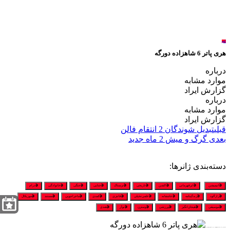
لغو
هری پاتر 6 شاهزاده دورگه
درباره
موارد مشابه
گزارش ایراد
درباره
موارد مشابه
گزارش ایراد
قبلی
تبدیل شوندگان 2 انتقام فالن
بعدی
گرگ و میش 2 ماه جدید
دسته‌بندی ژانرها:
🎬انیمیشن
🎬ابرقهرمانی
🎬اکشن
🎬تاریخی
🎬ترسناک
🎬جنایی
🎬جنگی
🎬خانوادگی
🎬درام
🎬رازآلود
🎬زندگینامه
🎬عاشقانه
🎬علمی‌تخیلی
🎬فانتزی
🎬کمدی
🎬ماجراجویی
🎬مستند
🎬موزیکال
🎬موسیقی
🎬هیجان‌انگیز
🎬ورزشی
🎬وسترن
🎬نوآر
🎬هندی
★★★★★ برای مشاهده و تماشای پخش آنلاین و دانلود رایگان هری پاتر 6 شاهزاده دورگه بر روی لینک اشاره نمایید …