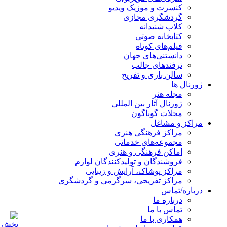
کنسرت و موزیک ویدیو
گردشگری مجازی
کلاب شنیدانه
کتابخانه صوتی
فیلم‌های کوتاه
دانستنی‌های جهان
ترفندهای جالب
سالن بازی و تفریح
ژورنال ها
مجله هنر
ژورنال آثار بین المللی
مجلات گوناگون
مراکز و مشاغل
مراکز فرهنگی هنری
مجموعه‌های خدماتی
اماکن فرهنگی و هنری
فروشندگان و تولیدکنندگان لوازم
مراکز پوشاک، آرایش و زیبایی
مراکز تفریحی، سرگرمی و گردشگری
درباره/تماس
درباره ما
تماس با ما
همکاری با ما