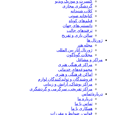
کنسرت و موزیک ویدیو
گردشگری مجازی
کلاب شنیدانه
کتابخانه صوتی
فیلم‌های کوتاه
دانستنی‌های جهان
ترفندهای جالب
سالن بازی و تفریح
ژورنال ها
مجله هنر
ژورنال آثار بین المللی
مجلات گوناگون
مراکز و مشاغل
مراکز فرهنگی هنری
مجموعه‌های خدماتی
اماکن فرهنگی و هنری
فروشندگان و تولیدکنندگان لوازم
مراکز پوشاک، آرایش و زیبایی
مراکز تفریحی، سرگرمی و گردشگری
درباره/تماس
درباره ما
تماس با ما
همکاری با ما
قوانین، ضوابط و مقررات