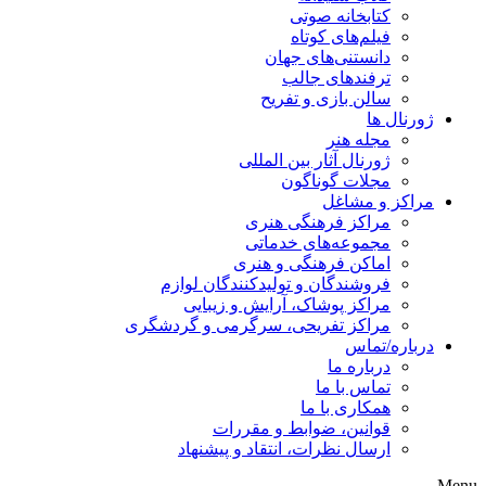
کتابخانه صوتی
فیلم‌های کوتاه
دانستنی‌های جهان
ترفندهای جالب
سالن بازی و تفریح
ژورنال ها
مجله هنر
ژورنال آثار بین المللی
مجلات گوناگون
مراکز و مشاغل
مراکز فرهنگی هنری
مجموعه‌های خدماتی
اماکن فرهنگی و هنری
فروشندگان و تولیدکنندگان لوازم
مراکز پوشاک، آرایش و زیبایی
مراکز تفریحی، سرگرمی و گردشگری
درباره/تماس
درباره ما
تماس با ما
همکاری با ما
قوانین، ضوابط و مقررات
ارسال نظرات، انتقاد و پیشنهاد
Menu