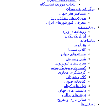
انتخاب موزیک نمایشگاه
بیوگرافی هنرمندان
مشاهیر هنر جهان
معرفی هنرمندان ایران
معرفی کیوریتورهای ایران
روزنامه هنر
رویدادهای ویژه
اخبار گوناگون
تماشاخانه
هنرآموز
کلاب سینما
مستندهای جهان
تئاتر و نمایش
سریال‌های تلویزیونی
کنسرت و موزیک ویدیو
گردشگری مجازی
کلاب شنیدانه
کتابخانه صوتی
فیلم‌های کوتاه
دانستنی‌های جهان
ترفندهای جالب
سالن بازی و تفریح
ژورنال ها