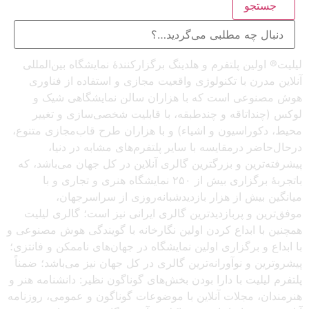
جستجو
لیلیت® اولین پلتفرم و هلدینگ برگزارکنندهٔ نمایشگاه بین‌المللی
آنلاین مدرن با تکنولوژی واقعیت مجازی و استفاده از فناوری
هوش مصنوعی است که با هزاران سالن نمایشگاهی شیک و
لوکس (چنداتاقه و چندطبقه، با قابلیت شخصی‌سازی و تغییر
محیط، دکوراسیون و اشیاء) و با هزاران طرح قاب‌مجازی متنوع،
درحال‌حاضر درمقایسه با سایر پلتفرم‌های مشابه در دنیا،
پیشرفته‌ترین و بزرگترین گالری آنلاین در کل جهان می‌باشد، که
باتجربهٔ برگزاری بیش از ۲۵۰ نمایشگاه هنری و تجاری و با
میانگین بیش از هزار بازدیدشبانه‌روزی از سراسرجهان،
موفق‌ترین و پربازدیدترین گالری ایرانی نیز است؛ گالری لیلیت
همچنین با ابداع کردن اولین نگارخانه با گویندگی هوش مصنوعی و
با ابداع و برگزاری اولین نمایشگاه در جهان‌های ناممکن و فانتزی؛
پیشروترین و نوآورانه‌ترین گالری در کل جهان نیز می‌باشد؛ ضمناً
پلتفرم لیلیت با دارا بودن بخش‌های گوناگون نظیر: دانشنامه هنر و
هنرمندان، مجلات آنلاین با موضوعات گوناگون و عمومی، روزنامه