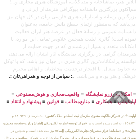
آنلاین هنر، تماشاخانه و مدیاکلاب، آموزشگاه هنری مجازی و…؛
هم‌اکنون بزرگترین دانشنامه بیوگرافی هنرمندان ایرانی و
بزرگترین رسانه و استارتاپ هنری فارسی زبان در کل جهان نیز
می‌باشد که به‌منظور ارتقای سطح دانش جامعه، به‌عنوان
دانشنامه عمومی و رسانهٔ فعال در عرصهٔ هنر ایران فعالیت
نموده است؛ گالری لیلیت همچنین علاوه‌بر تمامی این موارد، با
امکانات متعدد و بسیار ارزشمندی که در جهت حمایت از
هنرمندان گرامی در برگزاری نمایشگاه آثار ایشان ارائه می‌دهد،
توانسته پرامکانات‌ترین گالری هنری در جهان نیز باشد، که با توکل
به خداوند متعال، با افتخار درخدمت مخاطبان و اهالی محترم
فرهنگ و هنر بوده و می‌باشد.
.: سپاس از توجه و همراهی‌تان :.
≡
امکانات رزرو نمایشگاه
≡
واقعیت‌مجازی و هوش‌مصنوعی
≡
اپلیکیشن
≡
همکاری
≡
منابع‌مطالب
≡
قوانین
≡
پیشنهاد و انتقاد
≡
لیلیت
® در
«مرکز مالکیت معنوی سازمان ثبت اسناد و املاک کشور»
بشماره‌های: ۲۸۰۹۲۹ و
۴۵۱۸۴۱ ، به ثبت رسیده است و در
«مرکز توسعه تجارت الکترونیکی (اینماد) وزارت صنعت، معدن و
تجارت»
و
«سامانه احراز مشتریان تجارت الکترونیکی (اِمتا)»
نیز ثبت شده است و همچنین در
«مرکز توسعه فرهنگ و هنر در فضای‌مجازی وزارت فرهنگ و ارشاد»
و در
«مرکز رسانه‌های دیجیتال