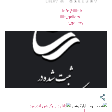
❖ رایـانـامـه :
info@lilit.ir
❖ تــلــگــرام :
lilit_gallery
❖اینستاگرام:
lilit_gallery