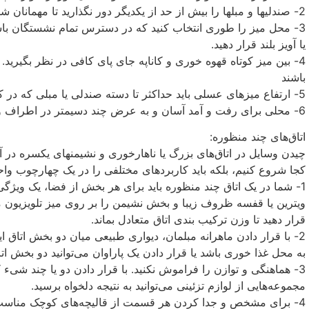
2- صندلیها و مبلها را بیش از حد از یکدیگر دور نگذارید تا مهمانان شما بتوانند به راحتی با یکدیگر صحبت کنند.
3- محل میز را طوری انتخاب کنید که در دسترس تمام نشستگان باش
یا آویز بلند قرار دهید.
باشند
5- ارتفاع میزهای عسلی باید حداکثر تا دسته صندلی یا مبلی که در کنار آن قرار دارد، باشد.
6- محلی برای رفت و آمد آسان و به عرض چند دسیمتر در اطراف وسایل درنظر بگیرید.
اتاق‌های چند منظوره:
چیدن وسایل در اتاق‌های بزرگ یا ناهارخوری و نشیمنهای یکسره در آپار
کجا شروع کنیم، بلکه باید کاربردهای مختلفی را در یک چهارچوب واحد
1- شما در یک اتاق چند منظوره باید برای هر بخش از فضا، یک ویژگ
ویترین یا قفسه ظروف زیبا و بخش نشیمن را بر روی میز تلویزیون 
قرار دهید تا وزن ترکیب بندی اتاق متعادل بماند.
2- با قرار دادن ماهرانه مبلمان، دیواری طبیعی میان دو بخش اتاق 
به محل غذا خوری باشد یا قرار دادن یک پاراوان می‌توانید دو بخش اتاق
3- هماهنگی و توازن را فراموش نکنید. با قرار دادن دو یا چند شیء
مجموعه‌هایی از لوازم تزئینی می‌توانید به نتیجه دلخواه برسید.
4- برای مشخص و جدا کردن هر قسمت از قالیچه‌های کوچک مناسب با فضا استفاده کنید.