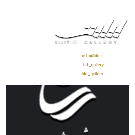
❖ رایـانـامـه :
info@lilit.ir
❖ تــلــگــرام :
lilit_gallery
❖اینستاگرام:
lilit_gallery