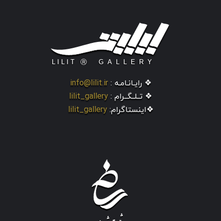
❖ رایـانـامـه :
info@lilit.ir
❖ تــلــگــرام :
lilit_gallery
❖اینستاگرام:
lilit_gallery