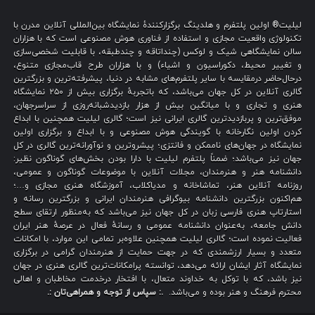
لیلیت® اولین پلتفرم و هلدینگ برگزارکنندهٔ نمایشگاه بین‌المللی آنلاین مدرن با
تکنولوژی واقعیت مجازی و استفاده از فناوری هوش مصنوعی است که با هزاران
سالن نمایشگاهی شیک و لوکس (چنداتاقه و چندطبقه، با قابلیت شخصی‌سازی
و تغییر محیط، دکوراسیون و اشیاء) و با هزاران طرح قاب‌مجازی متنوع،
درحال‌حاضر درمقایسه با سایر پلتفرم‌های مشابه در دنیا، پیشرفته‌ترین و بزرگترین
گالری آنلاین در کل جهان می‌باشد، که باتجربهٔ برگزاری بیش از ۲۵۰ نمایشگاه
هنری و تجاری و با میانگین بیش از هزار بازدیدشبانه‌روزی از سراسرجهان،
موفق‌ترین و پربازدیدترین گالری ایرانی نیز است؛ گالری لیلیت همچنین با ابداع
کردن اولین نگارخانه با گویندگی هوش مصنوعی و با ابداع و برگزاری اولین
نمایشگاه در جهان‌های ناممکن و فانتزی؛ پیشروترین و نوآورانه‌ترین گالری در کل
جهان نیز می‌باشد؛ ضمناً پلتفرم لیلیت با دارا بودن بخش‌های گوناگون نظیر:
دانشنامه هنر و هنرمندان، مجلات آنلاین با موضوعات گوناگون و عمومی،
روزنامه آنلاین هنر، تماشاخانه و مدیاکلاب، آموزشگاه هنری مجازی و…؛
هم‌اکنون بزرگترین دانشنامه بیوگرافی هنرمندان ایرانی و بزرگترین رسانه و
استارتاپ هنری فارسی زبان در کل جهان نیز می‌باشد که به‌منظور ارتقای سطح
دانش جامعه، به‌عنوان دانشنامه عمومی و رسانهٔ فعال در عرصهٔ هنر ایران
فعالیت نموده است؛ گالری لیلیت همچنین علاوه‌بر تمامی این موارد، با امکانات
متعدد و بسیار ارزشمندی که در جهت حمایت از هنرمندان گرامی در برگزاری
نمایشگاه آثار ایشان ارائه می‌دهد، توانسته پرامکانات‌ترین گالری هنری در جهان
نیز باشد، که با توکل به خداوند متعال، با افتخار درخدمت مخاطبان و اهالی
محترم فرهنگ و هنر بوده و می‌باشد.
.: سپاس از توجه و همراهی‌تان :.