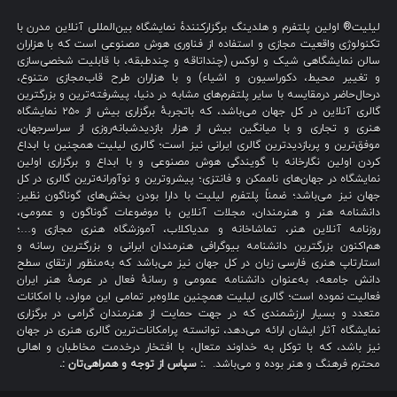
لیلیت® اولین پلتفرم و هلدینگ برگزارکنندهٔ نمایشگاه بین‌المللی آنلاین مدرن با
تکنولوژی واقعیت مجازی و استفاده از فناوری هوش مصنوعی است که با هزاران
سالن نمایشگاهی شیک و لوکس (چنداتاقه و چندطبقه، با قابلیت شخصی‌سازی
و تغییر محیط، دکوراسیون و اشیاء) و با هزاران طرح قاب‌مجازی متنوع،
درحال‌حاضر درمقایسه با سایر پلتفرم‌های مشابه در دنیا، پیشرفته‌ترین و بزرگترین
گالری آنلاین در کل جهان می‌باشد، که باتجربهٔ برگزاری بیش از ۲۵۰ نمایشگاه
هنری و تجاری و با میانگین بیش از هزار بازدیدشبانه‌روزی از سراسرجهان،
موفق‌ترین و پربازدیدترین گالری ایرانی نیز است؛ گالری لیلیت همچنین با ابداع
کردن اولین نگارخانه با گویندگی هوش مصنوعی و با ابداع و برگزاری اولین
نمایشگاه در جهان‌های ناممکن و فانتزی؛ پیشروترین و نوآورانه‌ترین گالری در کل
جهان نیز می‌باشد؛ ضمناً پلتفرم لیلیت با دارا بودن بخش‌های گوناگون نظیر:
دانشنامه هنر و هنرمندان، مجلات آنلاین با موضوعات گوناگون و عمومی،
روزنامه آنلاین هنر، تماشاخانه و مدیاکلاب، آموزشگاه هنری مجازی و…؛
هم‌اکنون بزرگترین دانشنامه بیوگرافی هنرمندان ایرانی و بزرگترین رسانه و
استارتاپ هنری فارسی زبان در کل جهان نیز می‌باشد که به‌منظور ارتقای سطح
دانش جامعه، به‌عنوان دانشنامه عمومی و رسانهٔ فعال در عرصهٔ هنر ایران
فعالیت نموده است؛ گالری لیلیت همچنین علاوه‌بر تمامی این موارد، با امکانات
متعدد و بسیار ارزشمندی که در جهت حمایت از هنرمندان گرامی در برگزاری
نمایشگاه آثار ایشان ارائه می‌دهد، توانسته پرامکانات‌ترین گالری هنری در جهان
نیز باشد، که با توکل به خداوند متعال، با افتخار درخدمت مخاطبان و اهالی
محترم فرهنگ و هنر بوده و می‌باشد.
.: سپاس از توجه و همراهی‌تان :.