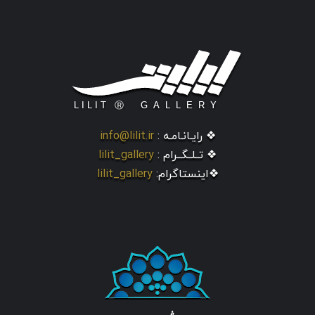
❖ رایـانـامـه :
info@lilit.ir
❖ تــلــگــرام :
lilit_gallery
❖اینستاگرام:
lilit_gallery