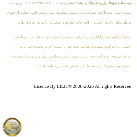
رسانه‌های دیجیتال وزارت فرهنگ و ارشاد»
بشماره شامَد: ۱-۳-۶۵-۷۱۲۳۹۹-۱-۱ ، نیز به ثبت
رسیده است؛ متعاقباً کلیهٔ حقوق مادی و معنوی محفوظ است و تحت قانون حمایت از حقوق
پدیدآورندگان و قانون حمایت از اختراعات، طرح‌های صنعتی و علائم تجاری قرار دارد.
اخطار! هرگونه کپی و یا الگوبرداری از این پلتفرم و همچنین سوءاستفاده از نام و یا نشان
«لیلیت» و یا هرگونه استفاده و فعالیت تحت عنوان “لیلیت” که در محدودهٔ ثبتی برند
تجاری
«لیلیت»
انجام گیرد (چه عیناً و یا بصورت مشابه‌سازی و بهمراه پسوند و یا پیشوند) ؛
طبق قانون ممنوع است و متعاقباً پیگرد قانونی و قضایی خواهد داشت!
Licence By LILIT© 2008-2026 All rights Reserved