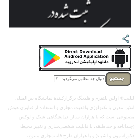
جستجو
لیلیت® اولین پلتفرم و هلدینگ برگزارکنندهٔ نمایشگاه بین‌المللی
آنلاین مدرن با تکنولوژی واقعیت مجازی و استفاده از فناوری هوش
مصنوعی است که با هزاران سالن نمایشگاهی شیک و لوکس
(چنداتاقه و چندطبقه، با قابلیت شخصی‌سازی و تغییر محیط،
دکوراسیون و اشیاء) و با هزاران طرح قاب‌مجازی متنوع،