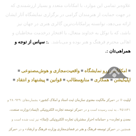
علاوه‌بر تمامی این موارد، با امکانات متعدد و بسیار ارزشمندی که
در جهت حمایت از هنرمندان گرامی در برگزاری نمایشگاه آثار ایشان
ارائه می‌دهد، توانسته پرامکانات‌ترین گالری هنری در جهان نیز
باشد، که با توکل به خداوند متعال، با افتخار درخدمت مخاطبان و
اهالی محترم فرهنگ و هنر بوده و می‌باشد.
.: سپاس از توجه و
همراهی‌تان :.
≡
امکانات رزرو نمایشگاه
≡
واقعیت‌مجازی و هوش‌مصنوعی
≡
اپلیکیشن
≡
همکاری
≡
منابع‌مطالب
≡
قوانین
≡
پیشنهاد و انتقاد
≡
لیلیت
® در
«مرکز مالکیت معنوی سازمان ثبت اسناد و املاک کشور»
بشماره‌های: ۲۸۰۹۲۹ و
۴۵۱۸۴۱ ، به ثبت رسیده است و در
«مرکز توسعه تجارت الکترونیکی (اینماد) وزارت صنعت،
معدن و تجارت»
و
«سامانه احراز مشتریان تجارت الکترونیکی (اِمتا)»
نیز ثبت شده است و
همچنین در
«مرکز توسعه فرهنگ و هنر در فضای‌مجازی وزارت فرهنگ و ارشاد»
و در
«مرکز