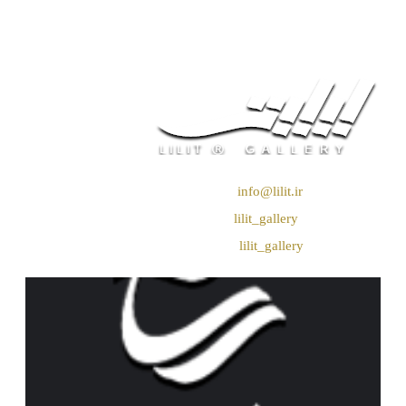
❖ رایـانـامـه :
info@lilit.ir
❖ تــلــگــرام :
lilit_gallery
❖اینستاگرام:
lilit_gallery