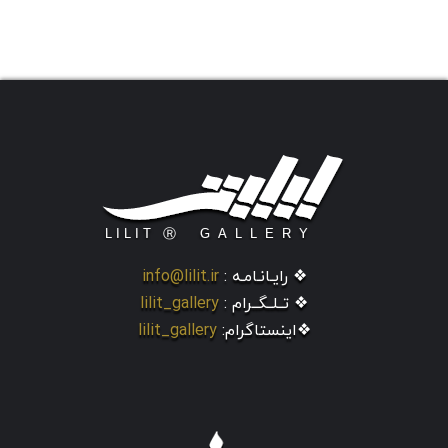
❖ رایـانـامـه :
info@lilit.ir
❖ تــلــگــرام :
lilit_gallery
❖اینستاگرام:
lilit_gallery