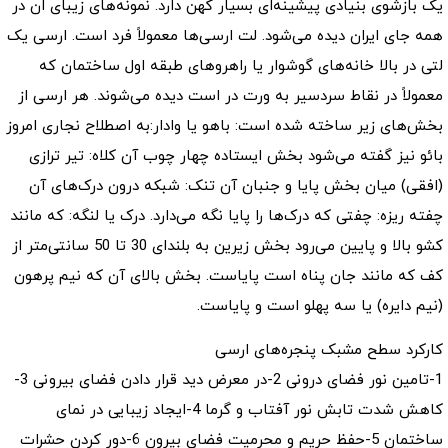
یک بازشوی بنیادی پیشینه‌ای بسیار کهن دارد. نمونه‌های زیبای ان در
همه جای ایران دیده می‌شود. لت ارسی‌ها معمولاً فرد است. ارسی یک
لتی در بالا خانه‌های گوشوار یا راهروهای طبقه اول ساختمان که
معمولاً در نقاط سردسیر به ورت در است دیده می‌شوند. هر ارسی از
بخش‌های زیر ساخته شده است: باهو یا وادار:به اصطلاح نجاری امروز
بائو نیز گفته می‌شود بخش ایستاده چهار چوب آن کلاه: تیر ترازی
(افقی) میان بخش پایا و جنبان آن تنک: شبکه درون درک‌های آن
چفته ریزه: چفتی که درک‌ها را پایا نگه می‌دارد. درک یا لنگه: که مانند
کشو بالا و پایین می‌رود بخش زیرین به بلندای 30 تا 50 سانتی‌متر از
کف که مانند جان پناه است پایاست. بخش بالای آن که نیم پرهون
(نیم دایره) یا سه پهلو است و پایاست.
کارکرد سطح مشبک پنجره‌های ارسی
1-تامین نور فضای درونی 2-در معرض دید قرار دادن فضای بیرونی 3-
کاهش شدت تابش نور آفتاب و گرما 4-ایجاد زیبایی در نمای
ساختمان 5-حفظ حریم و محرمیت فضای بیرون 6-دور کردن حشرات