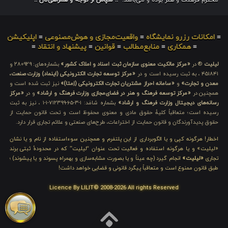
محترم فرهنگ و هنر بوده و می‌باشد.
.: سپاس از توجه و همراهی‌تان :.
≡
امکانات رزرو نمایشگاه
≡
واقعیت‌مجازی و هوش‌مصنوعی
≡
اپلیکیشن
≡
همکاری
≡
منابع‌مطالب
≡
قوانین
≡
پیشنهاد و انتقاد
≡
لیلیت
® در
«مرکز مالکیت معنوی سازمان ثبت اسناد و املاک کشور»
بشماره‌های: ۲۸۰۹۲۹ و
۴۵۱۸۴۱ ، به ثبت رسیده است و در
«مرکز توسعه تجارت الکترونیکی (اینماد) وزارت صنعت،
معدن و تجارت»
و
«سامانه احراز مشتریان تجارت الکترونیکی (اِمتا)»
نیز ثبت شده است و
همچنین در
«مرکز توسعه فرهنگ و هنر در فضای‌مجازی وزارت فرهنگ و ارشاد»
و در
«مرکز
رسانه‌های دیجیتال وزارت فرهنگ و ارشاد»
بشماره شامَد: ۱-۳-۶۵-۷۱۲۳۹۹-۱-۱ ، نیز به ثبت
رسیده است؛ متعاقباً کلیهٔ حقوق مادی و معنوی محفوظ است و تحت قانون حمایت از
حقوق پدیدآورندگان و قانون حمایت از اختراعات، طرح‌های صنعتی و علائم تجاری قرار دارد.
اخطار! هرگونه کپی و یا الگوبرداری از این پلتفرم و همچنین سوءاستفاده از نام و یا نشان
«لیلیت» و یا هرگونه استفاده و فعالیت تحت عنوان “لیلیت” که در محدودهٔ ثبتی برند
تجاری
«لیلیت»
انجام گیرد (چه عیناً و یا بصورت مشابه‌سازی و بهمراه پسوند و یا پیشوند) ؛
طبق قانون ممنوع است و متعاقباً پیگرد قانونی و قضایی خواهد داشت!
Licence By LILIT© 2008-2026 All rights Reserved