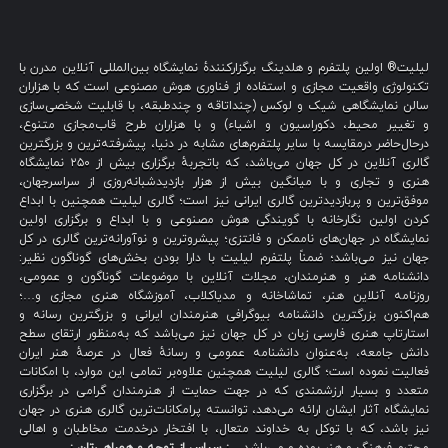
لیلیت® اولین پلتفرم و هلدینگ برگزارکنندهٔ نمایشگاه بین‌المللی آنلاین مدرن با
تکنولوژی واقعیت مجازی و استفاده از فناوری هوش مصنوعی است که با هزاران
سالن نمایشگاهی شیک و لوکس (چنداتاقه و چندطبقه، با قابلیت شخصی‌سازی
و تغییر محیط، دکوراسیون و اشیاء) و با هزاران طرح قاب‌مجازی متنوع،
درحال‌حاضر درمقایسه با سایر پلتفرم‌های مشابه در دنیا، پیشرفته‌ترین و بزرگترین
گالری آنلاین در کل جهان می‌باشد، که باتجربهٔ برگزاری بیش از ۲۵۰ نمایشگاه
هنری و تجاری و با میانگین بیش از هزار بازدیدشبانه‌روزی از سراسرجهان،
موفق‌ترین و پربازدیدترین گالری ایرانی نیز است؛ گالری لیلیت همچنین با ابداع
کردن اولین نگارخانه با گویندگی هوش مصنوعی و با ابداع و برگزاری اولین
نمایشگاه در جهان‌های ناممکن و فانتزی؛ پیشروترین و نوآورانه‌ترین گالری در کل
جهان نیز می‌باشد؛ ضمناً پلتفرم لیلیت با دارا بودن بخش‌های گوناگون نظیر:
دانشنامه هنر و هنرمندان، مجلات آنلاین با موضوعات گوناگون و عمومی،
روزنامه آنلاین هنر، تماشاخانه و مدیاکلاب، آموزشگاه هنری مجازی و…؛
هم‌اکنون بزرگترین دانشنامه بیوگرافی هنرمندان ایرانی و بزرگترین رسانه و
استارتاپ هنری فارسی زبان در کل جهان نیز می‌باشد که به‌منظور ارتقای سطح
دانش جامعه، به‌عنوان دانشنامه عمومی و رسانهٔ فعال در عرصهٔ هنر ایران
فعالیت نموده است؛ گالری لیلیت همچنین علاوه‌بر تمامی این موارد، با امکانات
متعدد و بسیار ارزشمندی که در جهت حمایت از هنرمندان گرامی در برگزاری
نمایشگاه آثار ایشان ارائه می‌دهد، توانسته پرامکانات‌ترین گالری هنری در جهان
نیز باشد، که با توکل به خداوند متعال، با افتخار درخدمت مخاطبان و اهالی