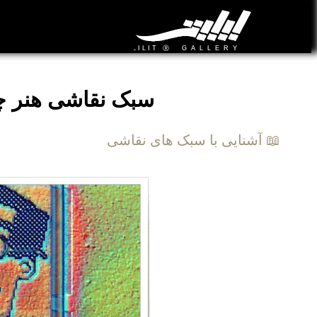
سبک نقاشی هنر چیپستی 
📖 آشنایی با سبک های نقاشی