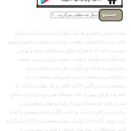
جستجو
لیلیت® اولین پلتفرم و هلدینگ برگزارکنندهٔ نمایشگاه بین‌المللی
آنلاین مدرن با تکنولوژی واقعیت مجازی و استفاده از فناوری هوش
مصنوعی است که با هزاران سالن نمایشگاهی شیک و لوکس
(چنداتاقه و چندطبقه، با قابلیت شخصی‌سازی و تغییر محیط،
دکوراسیون و اشیاء) و با هزاران طرح قاب‌مجازی متنوع،
درحال‌حاضر درمقایسه با سایر پلتفرم‌های مشابه در دنیا،
پیشرفته‌ترین و بزرگترین گالری آنلاین در کل جهان می‌باشد، که
باتجربهٔ برگزاری بیش از ۲۵۰ نمایشگاه هنری و تجاری و با میانگین
بیش از هزار بازدیدشبانه‌روزی از سراسرجهان، موفق‌ترین و
پربازدیدترین گالری ایرانی نیز است؛ گالری لیلیت همچنین با ابداع
کردن اولین نگارخانه با گویندگی هوش مصنوعی و با ابداع و برگزاری
اولین نمایشگاه در جهان‌های ناممکن و فانتزی؛ پیشروترین و