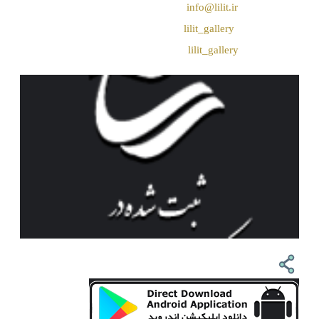
❖ رایـانـامـه :
info@lilit.ir
❖ تــلــگــرام :
lilit_gallery
❖اینستاگرام:
lilit_gallery