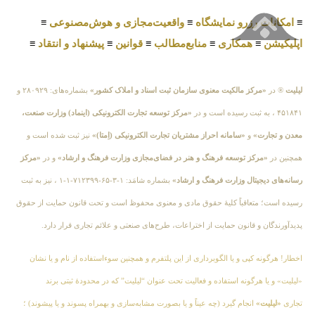
≡
امکانات رزرو نمایشگاه
≡
واقعیت‌مجازی و هوش‌مصنوعی
≡
اپلیکیشن
≡
همکاری
≡
منابع‌مطالب
≡
قوانین
≡
پیشنهاد و انتقاد
≡
لیلیت
® در
«مرکز مالکیت معنوی سازمان ثبت اسناد و املاک کشور»
بشماره‌های: ۲۸۰۹۲۹ و
۴۵۱۸۴۱ ، به ثبت رسیده است و در
«مرکز توسعه تجارت الکترونیکی (اینماد) وزارت صنعت،
معدن و تجارت»
و
«سامانه احراز مشتریان تجارت الکترونیکی (اِمتا)»
نیز ثبت شده است و
همچنین در
«مرکز توسعه فرهنگ و هنر در فضای‌مجازی وزارت فرهنگ و ارشاد»
و در
«مرکز
رسانه‌های دیجیتال وزارت فرهنگ و ارشاد»
بشماره شامَد: ۱-۳-۶۵-۷۱۲۳۹۹-۱-۱ ، نیز به ثبت
رسیده است؛ متعاقباً کلیهٔ حقوق مادی و معنوی محفوظ است و تحت قانون حمایت از حقوق
پدیدآورندگان و قانون حمایت از اختراعات، طرح‌های صنعتی و علائم تجاری قرار دارد.
اخطار! هرگونه کپی و یا الگوبرداری از این پلتفرم و همچنین سوءاستفاده از نام و یا نشان
«لیلیت» و یا هرگونه استفاده و فعالیت تحت عنوان “لیلیت” که در محدودهٔ ثبتی برند
تجاری
«لیلیت»
انجام گیرد (چه عیناً و یا بصورت مشابه‌سازی و بهمراه پسوند و یا پیشوند) ؛