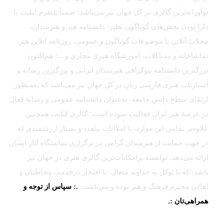
نوآورانه‌ترین گالری در کل جهان نیز می‌باشد؛ ضمناً پلتفرم لیلیت با
دارا بودن بخش‌های گوناگون نظیر: دانشنامه هنر و هنرمندان،
مجلات آنلاین با موضوعات گوناگون و عمومی، روزنامه آنلاین هنر،
تماشاخانه و مدیاکلاب، آموزشگاه هنری مجازی و…؛ هم‌اکنون
بزرگترین دانشنامه بیوگرافی هنرمندان ایرانی و بزرگترین رسانه و
استارتاپ هنری فارسی زبان در کل جهان نیز می‌باشد که به‌منظور
ارتقای سطح دانش جامعه، به‌عنوان دانشنامه عمومی و رسانهٔ فعال
در عرصهٔ هنر ایران فعالیت نموده است؛ گالری لیلیت همچنین
علاوه‌بر تمامی این موارد، با امکانات متعدد و بسیار ارزشمندی که
در جهت حمایت از هنرمندان گرامی در برگزاری نمایشگاه آثار ایشان
ارائه می‌دهد، توانسته پرامکانات‌ترین گالری هنری در جهان نیز
باشد، که با توکل به خداوند متعال، با افتخار درخدمت مخاطبان و
اهالی محترم فرهنگ و هنر بوده و می‌باشد.
.: سپاس از توجه و
همراهی‌تان :.