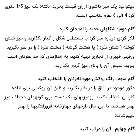
می‎توانید یک میز تاشوی ارزان قیمت بخرید. نکته: یک میز 1/5 متری
گرد 4 الی 6 نفره مناسب است.
گام دوم : شکل‎های جدید را امتحان کنید
فکر کردن درباره‎ میز گرد یا مستطیل شکل را کنار بگذارید و میز شش
گوشه ( شش نفره ) یا هشت گوشه ( هشت نفره ) را در نظر بگیرید.
ورقه‎‎ی فیبری از نجاری تهیه کنید، به اندازه‎ای که مد نظرتان است
ببرید. سپس آن را بالای میز گردی بگذارید.
گام سوم : رنگ روکش مورد نظرتان را انتخاب کنید
کارتان انتخاب کنید. رومیزی‎های یک دست برای گونه‎های مختلف میز
بهتر هستند، با این حال طرح‎های چهارخانه فرورفتگی‎ها را بهتر
می‎پوشانند.
گام چهارم : آن را مرتب کنید