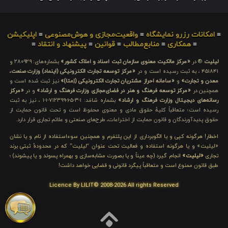
≡
امکانات رزرو نمایشگاه
≡
واقعیت‌مجازی و هوش‌مصنوعی
≡
اپلیکیشن
≡
همکاری
≡
منابع‌مطالب
≡
قوانین
≡
پیشنهاد و انتقاد
≡
لیلیت
® در
«مرکز مالکیت معنوی سازمان ثبت اسناد و املاک کشور»
بشماره‌های: ۲۸۰۹۲۹ و
۴۵۱۸۴۱ ، به ثبت رسیده است و در
«مرکز توسعه تجارت الکترونیکی (اینماد) وزارت صنعت،
معدن و تجارت»
و
«سامانه احراز مشتریان تجارت الکترونیکی (اِمتا)»
نیز ثبت شده است و
همچنین در
«مرکز توسعه فرهنگ و هنر در فضای‌مجازی وزارت فرهنگ و ارشاد»
و در
«مرکز
رسانه‌های دیجیتال وزارت فرهنگ و ارشاد»
بشماره شامَد: ۱-۳-۶۵-۷۱۲۳۹۹-۱-۱ ، نیز به ثبت
رسیده است؛ متعاقباً کلیهٔ حقوق مادی و معنوی محفوظ است و تحت قانون حمایت از
حقوق پدیدآورندگان و قانون حمایت از اختراعات، طرح‌های صنعتی و علائم تجاری قرار دارد.
اخطار! هرگونه کپی و یا الگوبرداری از این پلتفرم و همچنین سوءاستفاده از نام و یا نشان
«لیلیت» و یا هرگونه استفاده و فعالیت تحت عنوان “لیلیت” که در محدودهٔ ثبتی برند
تجاری
«لیلیت»
انجام گیرد (چه عیناً و یا بصورت مشابه‌سازی و بهمراه پسوند و یا پیشوند) ؛
طبق قانون ممنوع است و متعاقباً پیگرد قانونی و قضایی خواهد داشت!
Licence By LILIT© 2008-2026 All rights Reserved