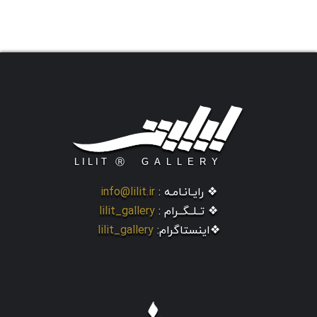
❖ رایـانـامـه :
info@lilit.ir
❖ تــلــگــرام :
lilit_gallery
❖اینستاگرام:
lilit_gallery