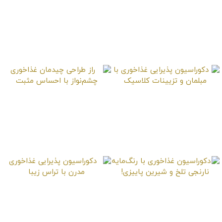
آموزش تزیین دستمال
میز غذاخوری را چطور
سفره برای میز غذاخوری
بصورت حرفه‌ای و زیبا
بچینیم؟
دکوراسیون پذیرایی
راز طراحی چیدمان
غذاخوری با مبلمان و
غذاخوری چشم‌نواز با
تزیینات کلاسیک
احساس مثبت
دکوراسیون غذاخوری با
دکوراسیون پذیرایی
رنگ‌مایه نارنجی تلخ و
غذاخوری مدرن با تراس