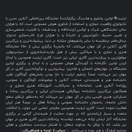
لیلیت® اولین پلتفرم و هلدینگ برگزارکنندهٔ نمایشگاه بین‌المللی آنلاین مدرن با
تکنولوژی واقعیت مجازی و استفاده از فناوری هوش مصنوعی است که با هزاران
سالن نمایشگاهی شیک و لوکس (چنداتاقه و چندطبقه، با قابلیت شخصی‌سازی
و تغییر محیط، دکوراسیون و اشیاء) و با هزاران طرح قاب‌مجازی متنوع،
درحال‌حاضر درمقایسه با سایر پلتفرم‌های مشابه در دنیا، پیشرفته‌ترین و بزرگترین
گالری آنلاین در کل جهان می‌باشد، که باتجربهٔ برگزاری بیش از ۲۵۰ نمایشگاه
هنری و تجاری و با میانگین بیش از هزار بازدیدشبانه‌روزی از سراسرجهان،
موفق‌ترین و پربازدیدترین گالری ایرانی نیز است؛ گالری لیلیت همچنین با ابداع
کردن اولین نگارخانه با گویندگی هوش مصنوعی و با ابداع و برگزاری اولین
نمایشگاه در جهان‌های ناممکن و فانتزی؛ پیشروترین و نوآورانه‌ترین گالری در کل
جهان نیز می‌باشد؛ ضمناً پلتفرم لیلیت با دارا بودن بخش‌های گوناگون نظیر:
دانشنامه هنر و هنرمندان، مجلات آنلاین با موضوعات گوناگون و عمومی،
روزنامه آنلاین هنر، تماشاخانه و مدیاکلاب، آموزشگاه هنری مجازی و…؛
هم‌اکنون بزرگترین دانشنامه بیوگرافی هنرمندان ایرانی و بزرگترین رسانه و
استارتاپ هنری فارسی زبان در کل جهان نیز می‌باشد که به‌منظور ارتقای سطح
دانش جامعه، به‌عنوان دانشنامه عمومی و رسانهٔ فعال در عرصهٔ هنر ایران
فعالیت نموده است؛ گالری لیلیت همچنین علاوه‌بر تمامی این موارد، با امکانات
متعدد و بسیار ارزشمندی که در جهت حمایت از هنرمندان گرامی در برگزاری
نمایشگاه آثار ایشان ارائه می‌دهد، توانسته پرامکانات‌ترین گالری هنری در جهان
نیز باشد، که با توکل به خداوند متعال، با افتخار درخدمت مخاطبان و اهالی
محترم فرهنگ و هنر بوده و می‌باشد.
.: سپاس از توجه و همراهی‌تان :.