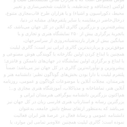
لوکس (چنداتاقه و چندطبقه، با قابلیت شخصی‌سازی و تغییر
محیط، دکوراسیون و اشیاء) و با هزاران طرح قاب‌مجازی متنوع،
درحال‌حاضر درمقایسه با سایر پلتفرم‌های مشابه در دنیا،
پیشرفته‌ترین و بزرگترین گالری آنلاین در کل جهان می‌باشد، که
باتجربهٔ برگزاری بیش از ۲۵۰ نمایشگاه هنری و تجاری و با
میانگین بیش از هزار بازدیدشبانه‌روزی از سراسرجهان،
موفق‌ترین و پربازدیدترین گالری ایرانی نیز است؛ گالری لیلیت
همچنین با ابداع کردن اولین نگارخانه با گویندگی هوش مصنوعی و
با ابداع و برگزاری اولین نمایشگاه در جهان‌های ناممکن و فانتزی؛
پیشروترین و نوآورانه‌ترین گالری در کل جهان نیز می‌باشد؛ ضمناً
پلتفرم لیلیت با دارا بودن بخش‌های گوناگون نظیر: دانشنامه هنر و
هنرمندان، مجلات آنلاین با موضوعات گوناگون و عمومی، روزنامه
آنلاین هنر، تماشاخانه و مدیاکلاب، آموزشگاه هنری مجازی و…؛
هم‌اکنون بزرگترین دانشنامه بیوگرافی هنرمندان ایرانی و
بزرگترین رسانه و استارتاپ هنری فارسی زبان در کل جهان نیز
می‌باشد که به‌منظور ارتقای سطح دانش جامعه، به‌عنوان
دانشنامه عمومی و رسانهٔ فعال در عرصهٔ هنر ایران فعالیت
نموده است؛ گالری لیلیت همچنین علاوه‌بر تمامی این موارد، با