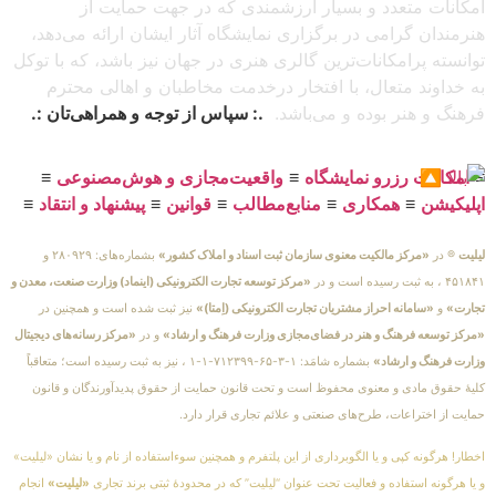
امکانات متعدد و بسیار ارزشمندی که در جهت حمایت از
هنرمندان گرامی در برگزاری نمایشگاه آثار ایشان ارائه می‌دهد،
توانسته پرامکانات‌ترین گالری هنری در جهان نیز باشد، که با توکل
به خداوند متعال، با افتخار درخدمت مخاطبان و اهالی محترم
فرهنگ و هنر بوده و می‌باشد.
.: سپاس از توجه و همراهی‌تان :.
≡
امکانات رزرو نمایشگاه
≡
واقعیت‌مجازی و هوش‌مصنوعی
≡
اپلیکیشن
≡
همکاری
≡
منابع‌مطالب
≡
قوانین
≡
پیشنهاد و انتقاد
≡
لیلیت
® در
«مرکز مالکیت معنوی سازمان ثبت اسناد و املاک کشور»
بشماره‌های: ۲۸۰۹۲۹ و
۴۵۱۸۴۱ ، به ثبت رسیده است و در
«مرکز توسعه تجارت الکترونیکی (اینماد) وزارت صنعت، معدن و
تجارت»
و
«سامانه احراز مشتریان تجارت الکترونیکی (اِمتا)»
نیز ثبت شده است و همچنین در
«مرکز توسعه فرهنگ و هنر در فضای‌مجازی وزارت فرهنگ و ارشاد»
و در
«مرکز رسانه‌های دیجیتال
وزارت فرهنگ و ارشاد»
بشماره شامَد: ۱-۳-۶۵-۷۱۲۳۹۹-۱-۱ ، نیز به ثبت رسیده است؛ متعاقباً
کلیهٔ حقوق مادی و معنوی محفوظ است و تحت قانون حمایت از حقوق پدیدآورندگان و قانون
حمایت از اختراعات، طرح‌های صنعتی و علائم تجاری قرار دارد.
اخطار! هرگونه کپی و یا الگوبرداری از این پلتفرم و همچنین سوءاستفاده از نام و یا نشان «لیلیت»
و یا هرگونه استفاده و فعالیت تحت عنوان “لیلیت” که در محدودهٔ ثبتی برند تجاری
«لیلیت»
انجام