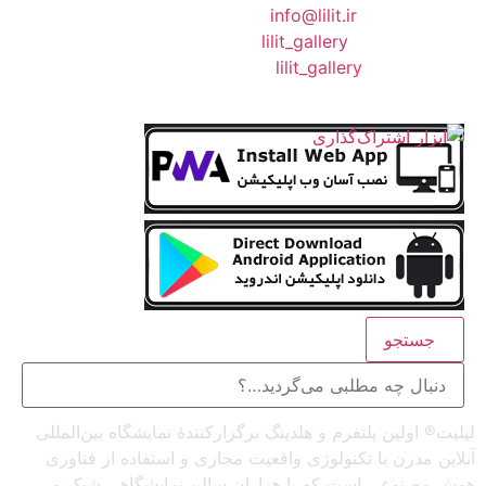
❖ رایـانـامـه :
info@lilit.ir
❖ تــلــگــرام :
lilit_gallery
❖اینستاگرام:
lilit_gallery
جستجو
لیلیت® اولین پلتفرم و هلدینگ برگزارکنندهٔ نمایشگاه بین‌المللی
آنلاین مدرن با تکنولوژی واقعیت مجازی و استفاده از فناوری
هوش مصنوعی است که با هزاران سالن نمایشگاهی شیک و