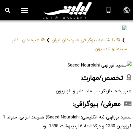
روزنامه هنر
درباره/تماس
مراکز و مشاغل
گالری و نمایشگاه
بیوگرافی هنرمندان
سعید نورالهی
Saeed Nourolahi
❯
❂ دانشنامه بیوگرافی هنرمندان ایران
❯
❂ هنرمندان تئاتر،
سینما و تلویزیون
تخصص/مهارت:
هنرپیشه، بازیگر سینما، تئاتر و تلویزیون
معرفی/ بیوگرافی:
سعید نورالهی (به انگلیسی: Saeed Nourolahi) هنرمند ایرانی، متولد 1
فروردین 1330 و درگذشتهٔ 6 اردیبهشت 1398 بود.