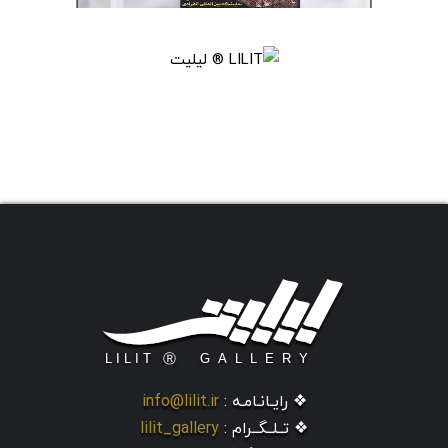
❖ رایـانـامـه :
info@lilit.ir
❖ تــلــگــرام :
lilit_gallery