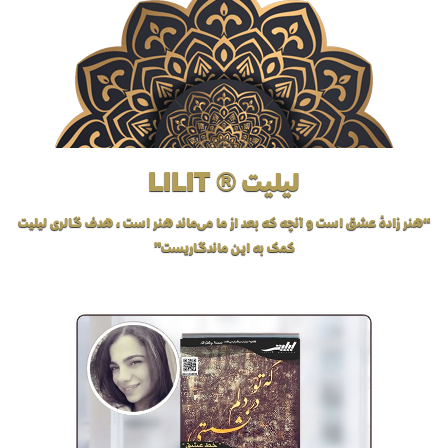
لیلیت ® LILIT
“هنر زادهٔ عشق است و آنچه که بعد از ما می‌ماند هنر است، هدف گالری لیلیت
کمک به این ماندگاریست”