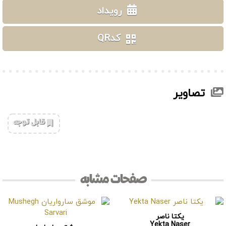
رویداد
کدQR
تصاویر
‌قابل توجه
صفحات مشابه
یکتا ناصر
Yekta Naser