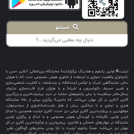
جستجو
لیلیت® اولین پلتفرم و هلدینگ برگزارکنندهٔ نمایشگاه بین‌المللی آنلاین مدرن با
تکنولوژی واقعیت مجازی و استفاده از فناوری هوش مصنوعی است که با هزاران
سالن نمایشگاهی شیک و لوکس (چنداتاقه و چندطبقه، با قابلیت شخصی‌سازی
و تغییر محیط، دکوراسیون و اشیاء) و با هزاران طرح قاب‌مجازی متنوع،
درحال‌حاضر درمقایسه با سایر پلتفرم‌های مشابه در دنیا، پیشرفته‌ترین و بزرگترین
گالری آنلاین در کل جهان می‌باشد، که باتجربهٔ برگزاری بیش از ۲۵۰ نمایشگاه
هنری و تجاری و با میانگین بیش از هزار بازدیدشبانه‌روزی از سراسرجهان،
موفق‌ترین و پربازدیدترین گالری ایرانی نیز است؛ گالری لیلیت همچنین با ابداع
کردن اولین نگارخانه با گویندگی هوش مصنوعی و با ابداع و برگزاری اولین
نمایشگاه در جهان‌های ناممکن و فانتزی؛ پیشروترین و نوآورانه‌ترین گالری در کل
جهان نیز می‌باشد؛ ضمناً پلتفرم لیلیت با دارا بودن بخش‌های گوناگون نظیر:
دانشنامه هنر و هنرمندان، مجلات آنلاین با موضوعات گوناگون و عمومی،