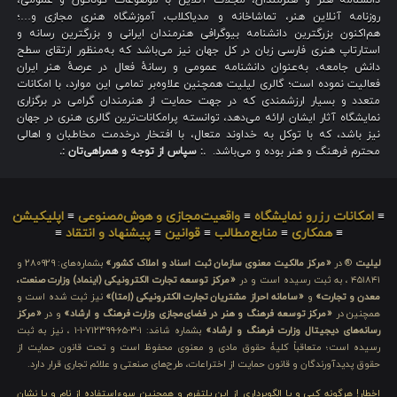
روزنامه آنلاین هنر، تماشاخانه و مدیاکلاب، آموزشگاه هنری مجازی و…؛
هم‌اکنون بزرگترین دانشنامه بیوگرافی هنرمندان ایرانی و بزرگترین رسانه و
استارتاپ هنری فارسی زبان در کل جهان نیز می‌باشد که به‌منظور ارتقای سطح
دانش جامعه، به‌عنوان دانشنامه عمومی و رسانهٔ فعال در عرصهٔ هنر ایران
فعالیت نموده است؛ گالری لیلیت همچنین علاوه‌بر تمامی این موارد، با امکانات
متعدد و بسیار ارزشمندی که در جهت حمایت از هنرمندان گرامی در برگزاری
نمایشگاه آثار ایشان ارائه می‌دهد، توانسته پرامکانات‌ترین گالری هنری در جهان
نیز باشد، که با توکل به خداوند متعال، با افتخار درخدمت مخاطبان و اهالی
محترم فرهنگ و هنر بوده و می‌باشد.
.: سپاس از توجه و همراهی‌تان :.
≡
امکانات رزرو نمایشگاه
≡
واقعیت‌مجازی و هوش‌مصنوعی
≡
اپلیکیشن
≡
همکاری
≡
منابع‌مطالب
≡
قوانین
≡
پیشنهاد و انتقاد
≡
لیلیت
® در
«مرکز مالکیت معنوی سازمان ثبت اسناد و املاک کشور»
بشماره‌های: ۲۸۰۹۲۹ و
۴۵۱۸۴۱ ، به ثبت رسیده است و در
«مرکز توسعه تجارت الکترونیکی (اینماد) وزارت صنعت،
معدن و تجارت»
و
«سامانه احراز مشتریان تجارت الکترونیکی (اِمتا)»
نیز ثبت شده است و
همچنین در
«مرکز توسعه فرهنگ و هنر در فضای‌مجازی وزارت فرهنگ و ارشاد»
و در
«مرکز
رسانه‌های دیجیتال وزارت فرهنگ و ارشاد»
بشماره شامَد: ۱-۳-۶۵-۷۱۲۳۹۹-۱-۱ ، نیز به ثبت
رسیده است؛ متعاقباً کلیهٔ حقوق مادی و معنوی محفوظ است و تحت قانون حمایت از
حقوق پدیدآورندگان و قانون حمایت از اختراعات، طرح‌های صنعتی و علائم تجاری قرار دارد.
اخطار! هرگونه کپی و یا الگوبرداری از این پلتفرم و همچنین سوءاستفاده از نام و یا نشان