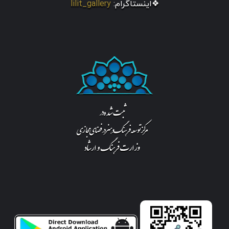
❖اینستاگرام:
lilit_gallery