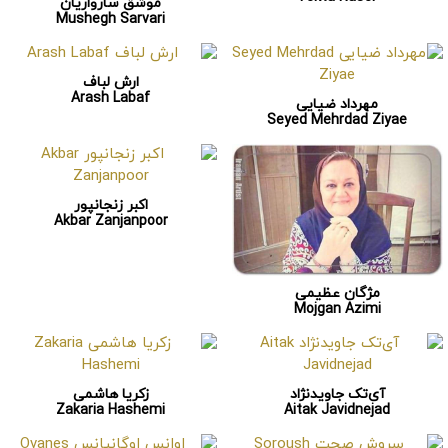
موشق سارواریان
Mushegh Sarvari
ارش لباف
Arash Labaf
مهرداد ضیایی
Seyed Mehrdad Ziyae
اکبر زنجانپور
Akbar Zanjanpoor
مژگان عظیمی
Mojgan Azimi
آی‌تک جاویدنژاد
زکریا هاشمی
Zakaria Hashemi
Aitak Javidnejad