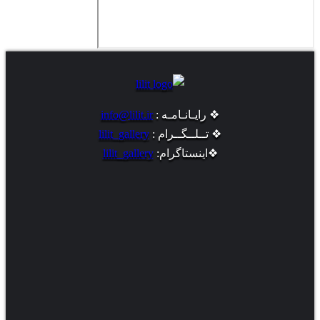
❖ رایـانـامـه :
info@lilit.ir
❖ تــلــگــرام :
lilit_gallery
❖اینستاگرام:
lilit_gallery