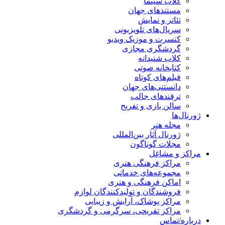
کلاب سینما
مستندهای جهان
تئاتر و نمایش
سریال‌های تلویزیونی
کنسرت و موزیک ویدیو
گردشگری مجازی
کلاب شنیدانه
کتابخانه صوتی
فیلم‌های کوتاه
دانستنی‌های جهان
ترفندهای جالب
سالن بازی و تفریح
رنال‌ها
مجله هنر
ژورنال آثار بین‌المللی
مجلات گوناگون
اکز و مشاغل
مراکز فرهنگی هنری
مجموعه‌های خدماتی
اماکن فرهنگی و هنری
فروشندگان و تولیدکنندگان لوازم
مراکز پوشاک، آرایش و زیبایی
مراکز تفریحی، سرگرمی و گردشگری
باره/تماس