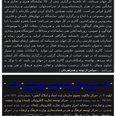
کل جهان می‌باشد، که باتجربهٔ برگزاری بیش از ۲۵۰ نمایشگاه هنری و تجاری و با
بیش از هزار بازدیدشبانه‌روزی از سراسرجهان، موفق‌ترین و پربازدیدترین
انی نیز است؛ گالری لیلیت همچنین با ابداع کردن اولین نگارخانه با گویندگی
عی و با ابداع و برگزاری اولین نمایشگاه در جهان‌های ناممکن و فانتزی؛
 و نوآورانه‌ترین گالری در کل جهان نیز می‌باشد؛ ضمناً پلتفرم لیلیت با دارا
‌های گوناگون نظیر: دانشنامه هنر و هنرمندان، مجلات آنلاین با موضوعات
 عمومی، روزنامه آنلاین هنر، تماشاخانه و مدیاکلاب، آموزشگاه هنری مجازی
کنون بزرگترین دانشنامه بیوگرافی هنرمندان ایرانی و بزرگترین رسانه و
 هنری فارسی زبان در کل جهان نیز می‌باشد که به‌منظور ارتقای سطح دانش
ه‌عنوان دانشنامه عمومی و رسانهٔ فعال در عرصهٔ هنر ایران فعالیت نموده
ری لیلیت همچنین علاوه‌بر تمامی این موارد، با امکانات متعدد و بسیار
 که در جهت حمایت از هنرمندان گرامی در برگزاری نمایشگاه آثار ایشان
دهد، توانسته پرامکانات‌ترین گالری هنری در جهان نیز باشد، که با توکل به
تعال، با افتخار درخدمت مخاطبان و اهالی محترم فرهنگ و هنر بوده و
.: سپاس از توجه و همراهی‌تان :.
ت رزرو نمایشگاه
≡
واقعیت‌مجازی و هوش‌مصنوعی
≡
اپلیکیشن
≡
همکاری
≡
منابع‌مطالب
≡
قوانین
≡
پیشنهاد و انتقاد
≡
ر
«مرکز مالکیت معنوی سازمان ثبت اسناد و املاک کشور»
بشماره‌های: ۲۸۰۹۲۹ و
«مرکز توسعه تجارت الکترونیکی (اینماد) وزارت صنعت،
جارت»
و
«سامانه احراز مشتریان تجارت الکترونیکی (اِمتا)»
نیز ثبت شده است و
ر
«مرکز توسعه فرهنگ و هنر در فضای‌مجازی وزارت فرهنگ و ارشاد»
و در
«مرکز
 دیجیتال وزارت فرهنگ و ارشاد»
بشماره شامَد: ۱-۳-۶۵-۷۱۲۳۹۹-۱-۱ ، نیز به ثبت