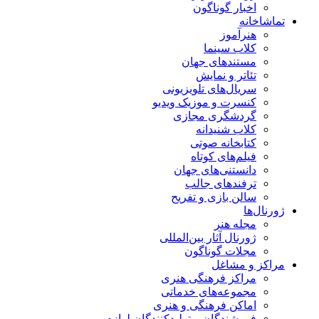
اخبار گوناگون
اشاخانه
هنرآموز
کلاب سینما
مستندهای جهان
تئاتر و نمایش
سریال‌های تلویزیونی
کنسرت و موزیک ویدیو
گردشگری مجازی
کلاب شنیدانه
کتابخانه صوتی
فیلم‌های کوتاه
دانستنی‌های جهان
ترفندهای جالب
سالن بازی و تفریح
رنال‌ها
مجله هنر
ژورنال آثار بین‌المللی
مجلات گوناگون
اکز و مشاغل
مراکز فرهنگی هنری
مجموعه‌های خدماتی
اماکن فرهنگی و هنری
فروشندگان و تولیدکنندگان لوازم