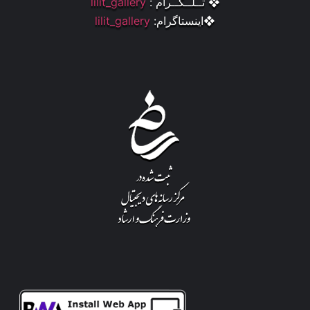
❖ تــلــگــرام :
lilit_gallery
❖اینستاگرام:
lilit_gallery