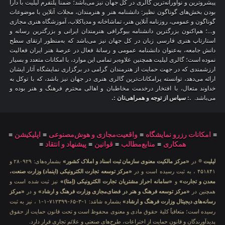
پیشروترین و نوآورانه‌ترین گالری در کل جهان نیز می‌باشد؛ ضمناً پلتفرم لیلیت با دارا
بودن بخش‌های گوناگون نظیر: دانشنامه هنر و هنرمندان، مجلات آنلاین با موضوعات
گوناگون و عمومی، روزنامه آنلاین هنر، تماشاخانه و مدیاکلاب، آموزشگاه هنری مجازی
و…؛ هم‌اکنون بزرگترین دانشنامه بیوگرافی هنرمندان ایرانی و بزرگترین رسانه و
استارتاپ هنری فارسی زبان در کل جهان نیز می‌باشد که به‌منظور ارتقای سطح
دانش جامعه، به‌عنوان دانشنامه عمومی و رسانهٔ فعال در عرصهٔ هنر ایران فعالیت
نموده است؛ گالری لیلیت همچنین علاوه‌بر تمامی این موارد، با امکانات متعدد و بسیار
ارزشمندی که در جهت حمایت از هنرمندان گرامی در برگزاری نمایشگاه آثار ایشان
ارائه می‌دهد، توانسته پرامکانات‌ترین گالری هنری در جهان نیز باشد، که با توکل به
خداوند متعال، با افتخار درخدمت مخاطبان و اهالی محترم فرهنگ و هنر بوده و
می‌باشد.
.: سپاس از توجه و همراهی‌تان :.
≡
امکانات رزرو نمایشگاه
≡
واقعیت‌مجازی و هوش‌مصنوعی
≡
اپلیکیشن
≡
همکاری
≡
منابع‌مطالب
≡
قوانین
≡
پیشنهاد و انتقاد
≡
لیلیت
® در
«مرکز مالکیت معنوی سازمان ثبت اسناد و املاک کشور»
بشماره‌های: ۲۸۰۹۲۹ و
۴۵۱۸۴۱ ، به ثبت رسیده است و در
«مرکز توسعه تجارت الکترونیکی (اینماد) وزارت صنعت،
معدن و تجارت»
و
«سامانه احراز مشتریان تجارت الکترونیکی (اِمتا)»
نیز ثبت شده است و
همچنین در
«مرکز توسعه فرهنگ و هنر در فضای‌مجازی وزارت فرهنگ و ارشاد»
و در
«مرکز
رسانه‌های دیجیتال وزارت فرهنگ و ارشاد»
بشماره شامَد: ۱-۳-۶۵-۷۱۲۳۹۹-۱-۱ ، نیز به ثبت
رسیده است؛ متعاقباً کلیهٔ حقوق مادی و معنوی محفوظ است و تحت قانون حمایت از حقوق
پدیدآورندگان و قانون حمایت از اختراعات، طرح‌های صنعتی و علائم تجاری قرار دارد.