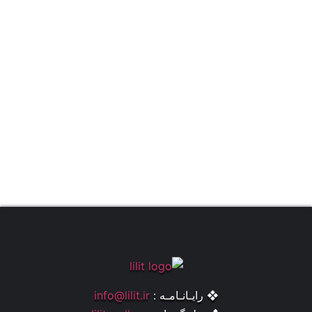
❖ رایـانـامـه :
info@lilit.ir