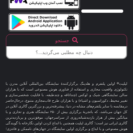
جستجو
لیلیت® اولین پلتفرم و هلدینگ برگزارکنندهٔ نمایشگاه بین‌المللی آنلاین مدرن با
تکنولوژی واقعیت مجازی و استفاده از فناوری هوش مصنوعی است که با هزاران
سالن نمایشگاهی شیک و لوکس (چنداتاقه و چندطبقه، با قابلیت شخصی‌سازی و
تغییر محیط، دکوراسیون و اشیاء) و با هزاران طرح قاب‌مجازی متنوع، درحال‌حاضر
درمقایسه با سایر پلتفرم‌های مشابه در دنیا، پیشرفته‌ترین و بزرگترین گالری آنلاین در
کل جهان می‌باشد، که باتجربهٔ برگزاری بیش از ۲۵۰ نمایشگاه هنری و تجاری و با
میانگین بیش از هزار بازدیدشبانه‌روزی از سراسرجهان، موفق‌ترین و پربازدیدترین
گالری ایرانی نیز است؛ گالری لیلیت همچنین با ابداع کردن اولین نگارخانه با گویندگی
هوش مصنوعی و با ابداع و برگزاری اولین نمایشگاه در جهان‌های ناممکن و فانتزی؛