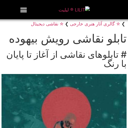
روزنامه هنر
درباره/تماس
مراکز و مشاغل
گالری و نمایشگاه
بیوگرافی هنرمندان
❯
✮ گالری آثار هنری خارجی
❯
✮ نقاشی دیجیتال
تابلو نقاشی رویش بیهوده
# تابلوهای نقاشی از آغاز تا پایان
با رنگ