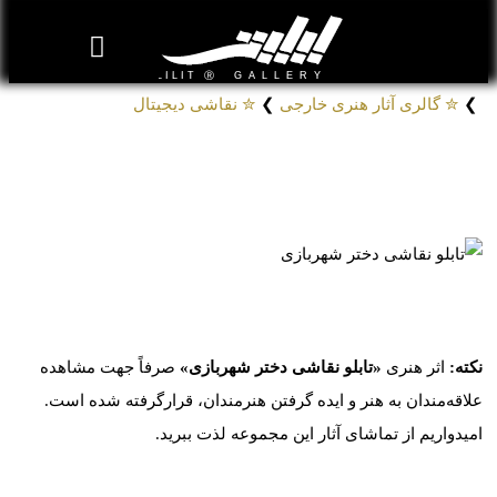
روزنامه هنر
درباره/تماس
مراکز و مشاغل
گالری و نمایشگاه
بیوگرافی هنرمندان
❯
✮ گالری آثار هنری خارجی
❯
✮ نقاشی دیجیتال
تابلو نقاشی دختر شهربازی
# تابلوهای نقاشی از آغاز تا پایان با رنگ
کد: 340015
نکته:
اثر هنری
«تابلو نقاشی دختر شهربازی»
صرفاً جهت مشاهده
علاقه‌مندان به هنر و ایده گرفتن هنرمندان، قرارگرفته شده است.
امیدواریم از تماشای آثار این مجموعه لذت ببرید.
موارد مشابه