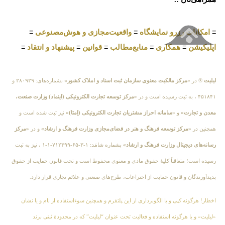
≡
امکانات رزرو نمایشگاه
≡
واقعیت‌مجازی و هوش‌مصنوعی
≡
اپلیکیشن
≡
همکاری
≡
منابع‌مطالب
≡
قوانین
≡
پیشنهاد و انتقاد
≡
لیلیت
® در
«مرکز مالکیت معنوی سازمان ثبت اسناد و املاک کشور»
بشماره‌های: ۲۸۰۹۲۹ و
۴۵۱۸۴۱ ، به ثبت رسیده است و در
«مرکز توسعه تجارت الکترونیکی (اینماد) وزارت صنعت،
معدن و تجارت»
و
«سامانه احراز مشتریان تجارت الکترونیکی (اِمتا)»
نیز ثبت شده است و
همچنین در
«مرکز توسعه فرهنگ و هنر در فضای‌مجازی وزارت فرهنگ و ارشاد»
و در
«مرکز
رسانه‌های دیجیتال وزارت فرهنگ و ارشاد»
بشماره شامَد: ۱-۳-۶۵-۷۱۲۳۹۹-۱-۱ ، نیز به ثبت
رسیده است؛ متعاقباً کلیهٔ حقوق مادی و معنوی محفوظ است و تحت قانون حمایت از حقوق
پدیدآورندگان و قانون حمایت از اختراعات، طرح‌های صنعتی و علائم تجاری قرار دارد.
اخطار! هرگونه کپی و یا الگوبرداری از این پلتفرم و همچنین سوءاستفاده از نام و یا نشان
«لیلیت» و یا هرگونه استفاده و فعالیت تحت عنوان “لیلیت” که در محدودهٔ ثبتی برند