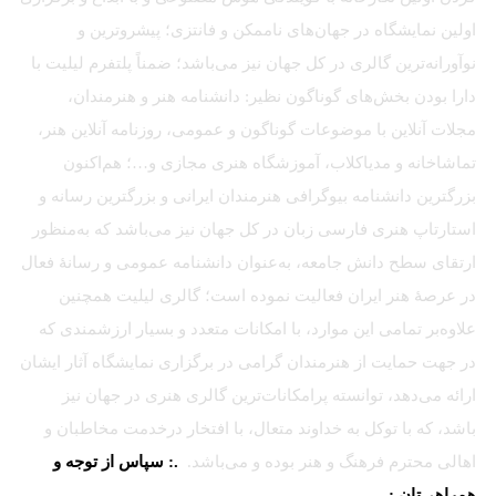
اولین نمایشگاه در جهان‌های ناممکن و فانتزی؛ پیشروترین و
نوآورانه‌ترین گالری در کل جهان نیز می‌باشد؛ ضمناً پلتفرم لیلیت با
دارا بودن بخش‌های گوناگون نظیر: دانشنامه هنر و هنرمندان،
مجلات آنلاین با موضوعات گوناگون و عمومی، روزنامه آنلاین هنر،
تماشاخانه و مدیاکلاب، آموزشگاه هنری مجازی و…؛ هم‌اکنون
بزرگترین دانشنامه بیوگرافی هنرمندان ایرانی و بزرگترین رسانه و
استارتاپ هنری فارسی زبان در کل جهان نیز می‌باشد که به‌منظور
ارتقای سطح دانش جامعه، به‌عنوان دانشنامه عمومی و رسانهٔ فعال
در عرصهٔ هنر ایران فعالیت نموده است؛ گالری لیلیت همچنین
علاوه‌بر تمامی این موارد، با امکانات متعدد و بسیار ارزشمندی که
در جهت حمایت از هنرمندان گرامی در برگزاری نمایشگاه آثار ایشان
ارائه می‌دهد، توانسته پرامکانات‌ترین گالری هنری در جهان نیز
باشد، که با توکل به خداوند متعال، با افتخار درخدمت مخاطبان و
اهالی محترم فرهنگ و هنر بوده و می‌باشد.
.: سپاس از توجه و
همراهی‌تان :.