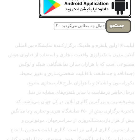
جستجو
لیلیت® اولین پلتفرم و هلدینگ برگزارکنندهٔ نمایشگاه بین‌المللی
آنلاین مدرن با تکنولوژی واقعیت مجازی و استفاده از فناوری هوش
مصنوعی است که با هزاران سالن نمایشگاهی شیک و لوکس
(چنداتاقه و چندطبقه، با قابلیت شخصی‌سازی و تغییر محیط،
دکوراسیون و اشیاء) و با هزاران طرح قاب‌مجازی متنوع،
درحال‌حاضر درمقایسه با سایر پلتفرم‌های مشابه در دنیا،
پیشرفته‌ترین و بزرگترین گالری آنلاین در کل جهان می‌باشد، که
باتجربهٔ برگزاری بیش از ۲۵۰ نمایشگاه هنری و تجاری و با میانگین
بیش از هزار بازدیدشبانه‌روزی از سراسرجهان، موفق‌ترین و
پربازدیدترین گالری ایرانی نیز است؛ گالری لیلیت همچنین با ابداع
کردن اولین نگارخانه با گویندگی هوش مصنوعی و با ابداع و برگزاری