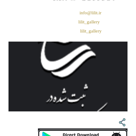
❖ رایـانـامـه :
info@lilit.ir
❖ تــلــگــرام :
lilit_gallery
❖اینستاگرام:
lilit_gallery