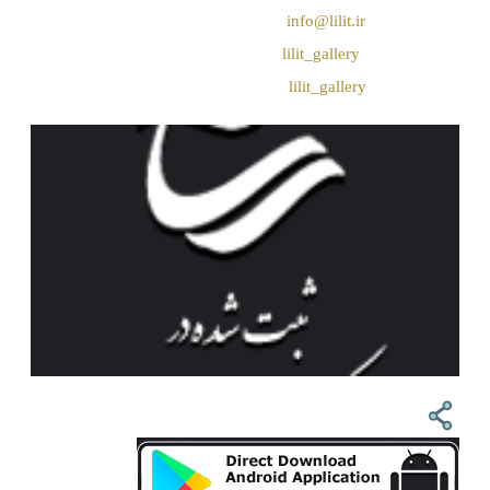
❖ رایـانـامـه :
info@lilit.ir
❖ تــلــگــرام :
lilit_gallery
❖اینستاگرام:
lilit_gallery