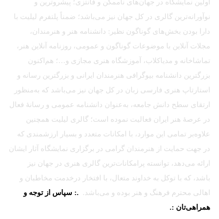
اولین نمایشگاه در جهان‌های ناممکن و فانتزی؛ پیشروترین و
نوآورانه‌ترین گالری در کل جهان نیز می‌باشد؛ ضمناً پلتفرم لیلیت با
دارا بودن بخش‌های گوناگون نظیر: دانشنامه هنر و هنرمندان،
مجلات آنلاین با موضوعات گوناگون و عمومی، روزنامه آنلاین هنر،
تماشاخانه و مدیاکلاب، آموزشگاه هنری مجازی و…؛ هم‌اکنون
بزرگترین دانشنامه بیوگرافی هنرمندان ایرانی و بزرگترین رسانه و
استارتاپ هنری فارسی زبان در کل جهان نیز می‌باشد که به‌منظور
ارتقای سطح دانش جامعه، به‌عنوان دانشنامه عمومی و رسانهٔ فعال
در عرصهٔ هنر ایران فعالیت نموده است؛ گالری لیلیت همچنین
علاوه‌بر تمامی این موارد، با امکانات متعدد و بسیار ارزشمندی که
در جهت حمایت از هنرمندان گرامی در برگزاری نمایشگاه آثار ایشان
ارائه می‌دهد، توانسته پرامکانات‌ترین گالری هنری در جهان نیز
باشد، که با توکل به خداوند متعال، با افتخار درخدمت مخاطبان و
اهالی محترم فرهنگ و هنر بوده و می‌باشد.
.: سپاس از توجه و
همراهی‌تان :.