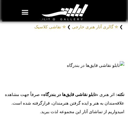
روزنامه هنر
درباره/تماس
مراکز و مشاغل
گالری و نمایشگاه
بیوگرافی هنرمندان
❯
✮ گالری آثار هنری خارجی
❯
✮ نقاشی کلاسیک
تابلو نقاشی قایق‌ها در بندرگاه
# تابلوهای نقاشی آلبرت کویپ
کد: 15604
نکته:
اثر هنری
«تابلو نقاشی قایق‌ها در بندرگاه»
صرفاً جهت مشاهده
علاقه‌مندان به هنر و ایده گرفتن هنرمندان، قرارگرفته شده است.
امیدواریم از تماشای آثار این مجموعه لذت ببرید.
موارد مشابه