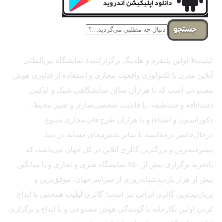
جستجو
لیلیت® اولین پلتفرم و هلدینگ برگزارکنندهٔ نمایشگاه بین‌المللی
آنلاین مدرن با تکنولوژی واقعیت مجازی و استفاده از فناوری هوش
مصنوعی است که با هزاران سالن نمایشگاهی شیک و لوکس
(چنداتاقه و چندطبقه، با قابلیت شخصی‌سازی و تغییر محیط،
دکوراسیون و اشیاء) و با هزاران طرح قاب‌مجازی متنوع،
درحال‌حاضر درمقایسه با سایر پلتفرم‌های مشابه در دنیا،
پیشرفته‌ترین و بزرگترین گالری آنلاین در کل جهان می‌باشد، که
باتجربهٔ برگزاری بیش از ۲۵۰ نمایشگاه هنری و تجاری و با میانگین
بیش از هزار بازدیدشبانه‌روزی از سراسرجهان، موفق‌ترین و
پربازدیدترین گالری ایرانی نیز است؛ گالری لیلیت همچنین با ابداع
کردن اولین نگارخانه با گویندگی هوش مصنوعی و با ابداع و برگزاری