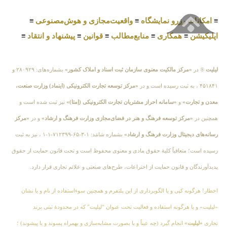
≡
امکانات رزرو نمایشگاه
≡
واقعیت‌مجازی و هوش‌مصنوعی
≡
اپلیکیشن
≡
همکاری
≡
منابع‌مطالب
≡
قوانین
≡
پیشنهاد و انتقاد
≡
لیلیت
® در
«مرکز مالکیت معنوی سازمان ثبت اسناد و املاک کشور»
بشماره‌های: ۲۸۰۹۲۹ و
۴۵۱۸۴۱ ، به ثبت رسیده است و در
«مرکز توسعه تجارت الکترونیکی (اینماد) وزارت صنعت،
معدن و تجارت»
و
«سامانه احراز مشتریان تجارت الکترونیکی (اِمتا)»
نیز ثبت شده است و
همچنین در
«مرکز توسعه فرهنگ و هنر در فضای‌مجازی وزارت فرهنگ و ارشاد»
و در
«مرکز
رسانه‌های دیجیتال وزارت فرهنگ و ارشاد»
بشماره شامَد: ۱-۳-۶۵-۷۱۲۳۹۹-۱-۱ ، نیز به ثبت
رسیده است؛ متعاقباً کلیهٔ حقوق مادی و معنوی محفوظ است و تحت قانون حمایت از حقوق
پدیدآورندگان و قانون حمایت از اختراعات، طرح‌های صنعتی و علائم تجاری قرار دارد.
اخطار! هرگونه کپی و یا الگوبرداری از این پلتفرم و همچنین سوءاستفاده از نام و یا نشان
«لیلیت» و یا هرگونه استفاده و فعالیت تحت عنوان “لیلیت” که در محدودهٔ ثبتی برند
تجاری
«لیلیت»
انجام گیرد (چه عیناً و یا بصورت مشابه‌سازی و بهمراه پسوند و یا پیشوند) ؛