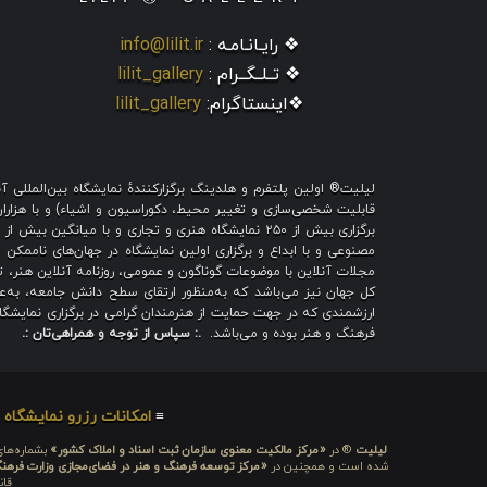
❖ رایـانـامـه :
info@lilit.ir
❖ تــلــگــرام :
lilit_gallery
❖اینستاگرام:
lilit_gallery
لیلیت® اولین پلتفرم و هلدینگ برگزارکنندهٔ نمایشگاه بین‌الملل
قابلیت شخصی‌سازی و تغییر محیط، دکوراسیون و اشیاء) و با هزاران ط
برگزاری بیش از ۲۵۰ نمایشگاه هنری و تجاری و با میا
مصنوعی و با ابداع و برگزاری اولین نمایشگاه در جهان‌های ناممکن و
مجلات آنلاین با موضوعات گوناگون و عمومی، روزنامه آنلاین هنر، تم
کل جهان نیز می‌باشد که به‌منظور ارتقای سطح دانش جامعه، به‌عنو
ارزشمندی که در جهت حمایت از هنرمندان گرامی در برگزاری نمایشگاه 
فرهنگ و هنر بوده و می‌باشد.
.: سپاس از توجه و همراهی‌تان :.
≡
امکانات رزرو نمایشگاه
≡
لیلیت
® در
«مرکز مالکیت معنوی سازمان ثبت اسناد و املاک کشور»
بشماره‌های: ۲۸۰۹۲۹ و ۴۵۱۸۴۱ ، به ثبت رسیده
شده است و همچنین در
«مرکز توسعه فرهنگ و هنر در فضای‌مجازی وزارت فرهن
قان