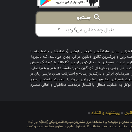
جستجو
با هزاران سالن نمایشگاهی شیک و لوکس (چنداتاقه و چندطبقه، با
ه‌ترین و بزرگترین گالری آنلاین در کل جهان می‌باشد، که باتجربهٔ
 است؛ گالری لیلیت همچنین با ابداع کردن اولین نگارخانه با گویندگی هوش
یت با دارا بودن بخش‌های گوناگون نظیر: دانشنامه هنر و هنرمندان،
هنرمندان ایرانی و بزرگترین رسانه و استارتاپ هنری فارسی زبان در
یت همچنین علاوه‌بر تمامی این موارد، با امکانات متعدد و بسیار
ا توکل به خداوند متعال، با افتخار درخدمت مخاطبان و اهالی محترم
نین
≡
پیشنهاد و انتقاد
≡
ت، معدن و تجارت»
و
«سامانه احراز مشتریان تجارت الکترونیکی (اِمتا)»
نیز ثبت
ره شامَد: ۱-۳-۶۵-۷۱۲۳۹۹-۱-۱ ، نیز به ثبت رسیده است؛ متعاقباً کلیهٔ حقوق مادی و معنوی محفوظ است و تحت
د.