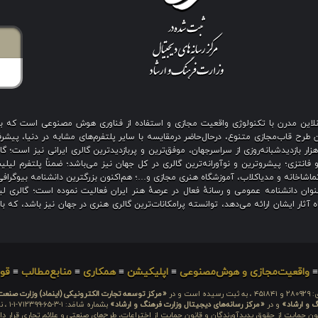
ی آنلاین مدرن با تکنولوژی واقعیت مجازی و استفاده از فناوری هوش مصنوعی است که 
رح قاب‌مجازی متنوع، درحال‌حاضر درمقایسه با سایر پلتفرم‌های مشابه در دنیا، پیشرفت
نگین بیش از هزار بازدیدشبانه‌روزی از سراسرجهان، موفق‌ترین و پربازدیدترین گالری ایرانی نیز
 فانتزی؛ پیشروترین و نوآورانه‌ترین گالری در کل جهان نیز می‌باشد؛ ضمناً پلتفرم لیل
اشاخانه و مدیاکلاب، آموزشگاه هنری مجازی و…؛ هم‌اکنون بزرگترین دانشنامه بیوگرافی 
ان دانشنامه عمومی و رسانهٔ فعال در عرصهٔ هنر ایران فعالیت نموده است؛ گالری لیل
آثار ایشان ارائه می‌دهد، توانسته پرامکانات‌ترین گالری هنری در جهان نیز باشد، که ب
واقعیت‌مجازی و هوش‌مصنوعی
≡
اپلیکیشن
≡
همکاری
≡
منابع‌مطالب
≡
قوا
 است و در
«مرکز توسعه تجارت الکترونیکی (اینماد) وزارت صنع
گ و ارشاد»
و در
«مرکز رسانه‌های دیجیتال وزارت فرهنگ و ارشاد»
بشما
ون حمایت از حقوق پدیدآورندگان و قانون حمایت از اختراعات، طرح‌های صنعتی و علائم تجاری قرار دار