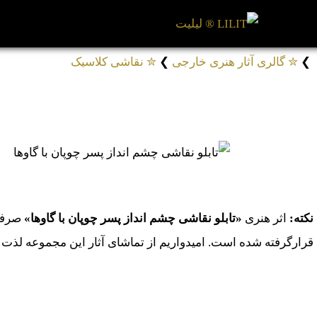
❯
✮ گالری آثار هنری خارجی
❯
✮ نقاشی کلاسیک
تابلو نقاشی چشم انداز پسر چوپان با گاوها
# تابلوهای نقاشی آلبرت کویپ
کد: 15607
نکته:
اثر هنری
«تابلو نقاشی چشم انداز پسر چوپان با گاوها»
صرفاً
قرارگرفته شده است. امیدواریم از تماشای آثار این مجموعه لذت ب
موارد مشابه