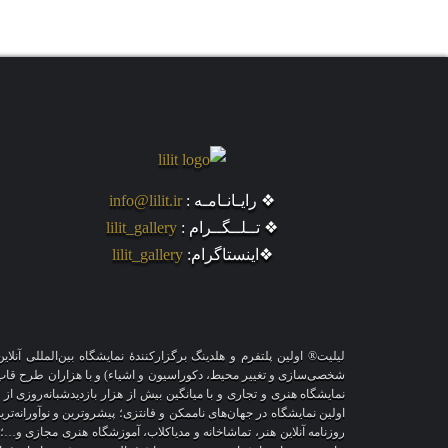
❖ رایـانـامـه :
info@lilit.ir
❖ تــلــگــرام :
lilit_gallery
❖اینستاگرام:
lilit_gallery
لیلیت® اولین پلتفرم و هلدینگ برگزارکنندهٔ نمایشگاه بین‌المللی 
نمایشگاه هنری و تجاری و با میانگین بیش از هزار بازدیدشبانه‌روزی از
اولین نمایشگاه در جهان‌های ناممکن و فانتزی؛ پیشروترین و نوآورانه‌تر
روزنامه آنلاین هنر، تماشاخانه و مدیاکلاب، آموزشگاه هنری مجازی و…؛