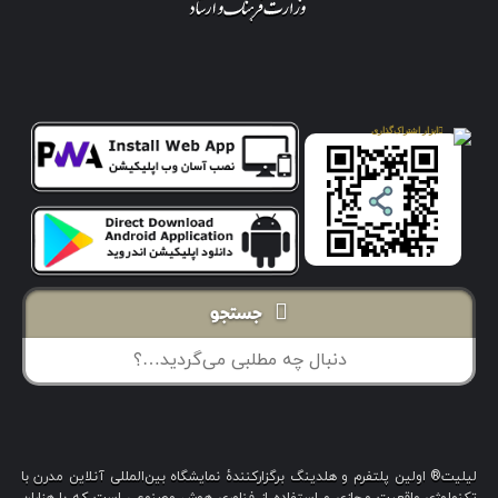
جستجو
لیلیت® اولین پلتفرم و هلدینگ برگزارکنندهٔ نمایشگاه بین‌المللی آنلاین مدرن با