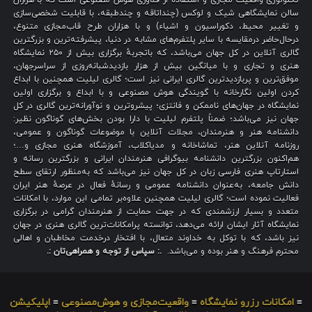
تکنولوژی واقعیت مجازی و استفاده از فناوری هوش مصنوعی است که با هزاران
سالن نمایشگاهی شیک و لوکس (چنداتاقه و چندطبقه، با قابلیت شخصی‌سازی
و تغییر محیط، دکوراسیون و اشیاء) و با هزاران طرح قاب‌مجازی متنوع،
درحال‌حاضر درمقایسه با سایر پلتفرم‌های مشابه در دنیا، پیشرفته‌ترین و بزرگترین
گالری آنلاین در کل جهان می‌باشد، که باتجربهٔ برگزاری بیش از ۲۵۰ نمایشگاه
هنری و تجاری و با میانگین بیش از هزار بازدیدشبانه‌روزی از سراسرجهان،
موفق‌ترین و پربازدیدترین گالری ایرانی نیز است؛ گالری لیلیت همچنین با ابداع
کردن اولین نگارخانه با گویندگی هوش مصنوعی و با ابداع و برگزاری اولین
نمایشگاه در جهان‌های ناممکن و فانتزی؛ پیشروترین و نوآورانه‌ترین گالری در کل
جهان نیز می‌باشد؛ ضمناً پلتفرم لیلیت با دارا بودن بخش‌های گوناگون نظیر:
دانشنامه هنر و هنرمندان، مجلات آنلاین با موضوعات گوناگون و عمومی،
روزنامه آنلاین هنر، تماشاخانه و مدیاکلاب، آموزشگاه هنری مجازی و…؛
هم‌اکنون بزرگترین دانشنامه بیوگرافی هنرمندان ایرانی و بزرگترین رسانه و
استارتاپ هنری فارسی زبان در کل جهان نیز می‌باشد که به‌منظور ارتقای سطح
دانش جامعه، به‌عنوان دانشنامه عمومی و رسانهٔ فعال در عرصهٔ هنر ایران
فعالیت نموده است؛ گالری لیلیت همچنین علاوه‌بر تمامی این موارد، با امکانات
متعدد و بسیار ارزشمندی که در جهت حمایت از هنرمندان گرامی در برگزاری
نمایشگاه آثار ایشان ارائه می‌دهد، توانسته پرامکانات‌ترین گالری هنری در جهان
نیز باشد، که با توکل به خداوند متعال، با افتخار درخدمت مخاطبان و اهالی
محترم فرهنگ و هنر بوده و می‌باشد.
.: سپاس از توجه و همراهی‌تان :.
≡
امکانات رزرو نمایشگاه
≡
واقعیت‌مجازی و هوش‌مصنوعی
≡
اپلیکیشن