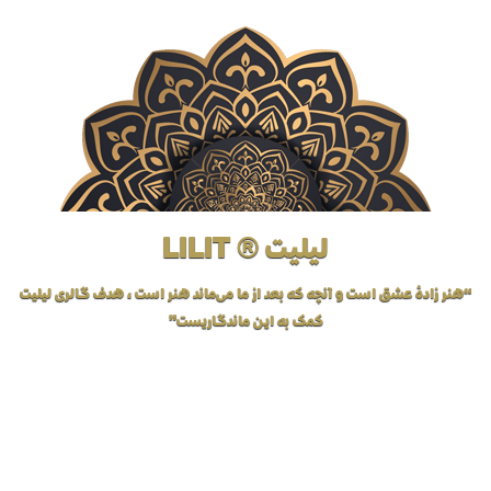
لیلیت ® LILIT
“هنر زادهٔ عشق است و آنچه که بعد از ما می‌ماند هنر است، هدف گالری لیلیت
کمک به این ماندگاریست”