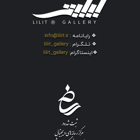
❖ رایـانـامـه :
info@lilit.ir
❖ تــلــگــرام :
lilit_gallery
❖اینستاگرام:
lilit_gallery