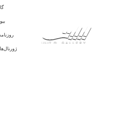
گا
بیو
روزنامه
ژورنال‌ها