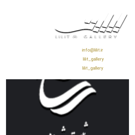
❖ رایـانـامـه :
info@lilit.ir
❖ تــلــگــرام :
lilit_gallery
❖اینستاگرام:
lilit_gallery