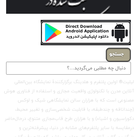
جستجو
لیلیت® اولین پلتفرم و هلدینگ برگزارکنندهٔ نمایشگاه بین‌المللی
آنلاین مدرن با تکنولوژی واقعیت مجازی و استفاده از فناوری هوش
مصنوعی است که با هزاران سالن نمایشگاهی شیک و لوکس
(چنداتاقه و چندطبقه، با قابلیت شخصی‌سازی و تغییر محیط،
دکوراسیون و اشیاء) و با هزاران طرح قاب‌مجازی متنوع، درحال‌حاضر
درمقایسه با سایر پلتفرم‌های مشابه در دنیا، پیشرفته‌ترین و