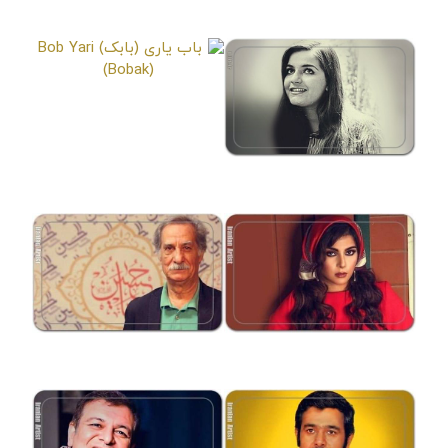
محمدرضا امیرصادقی
حاتم میرزایی
Hatam Mirzaei
Mohamadreza Amirsadeghi
باب یاری (بابک)
Bob Yari (Bobak)
مینو شفیع
Minoo Shafie
سارا سهیلی
سیاوش طهمورث
Siavash Tahmoures
Sara Soheili (Sarirah)