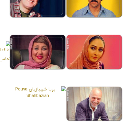
منوچهر احمدی
شاهین باباپور
Shahin Babapour
Manouchehr Ahmadi
الهام حمیدی
بهنوش بختیاری
Behnoosh Bakhtiari
Elham Hamidi
پویا شهبازیان
Pouya Shahbazian
فرهاد پایار