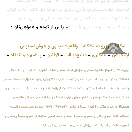
هنرمندان گرامی در برگزاری نمایشگاه آثار ایشان ارائه می‌دهد،
توانسته پرامکانات‌ترین گالری هنری در جهان نیز باشد، که با توکل
به خداوند متعال، با افتخار درخدمت مخاطبان و اهالی محترم
فرهنگ و هنر بوده و می‌باشد.
.: سپاس از توجه و همراهی‌تان :.
≡
امکانات رزرو نمایشگاه
≡
واقعیت‌مجازی و هوش‌مصنوعی
≡
اپلیکیشن
≡
همکاری
≡
منابع‌مطالب
≡
قوانین
≡
پیشنهاد و انتقاد
≡
لیلیت
® در
«مرکز مالکیت معنوی سازمان ثبت اسناد و املاک کشور»
بشماره‌های: ۲۸۰۹۲۹ و
۴۵۱۸۴۱ ، به ثبت رسیده است و در
«مرکز توسعه تجارت الکترونیکی (اینماد) وزارت صنعت، معدن
و تجارت»
و
«سامانه احراز مشتریان تجارت الکترونیکی (اِمتا)»
نیز ثبت شده است و همچنین در
«مرکز توسعه فرهنگ و هنر در فضای‌مجازی وزارت فرهنگ و ارشاد»
و در
«مرکز رسانه‌های
دیجیتال وزارت فرهنگ و ارشاد»
بشماره شامَد: ۱-۳-۶۵-۷۱۲۳۹۹-۱-۱ ، نیز به ثبت رسیده است؛
متعاقباً کلیهٔ حقوق مادی و معنوی محفوظ است و تحت قانون حمایت از حقوق پدیدآورندگان و
قانون حمایت از اختراعات، طرح‌های صنعتی و علائم تجاری قرار دارد.