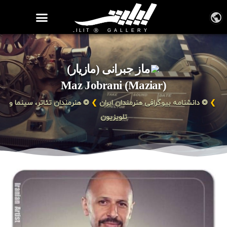
روزنامه هنر
درباره/تماس
مراکز و مشاغل
گالری و نمایشگاه
بیوگرافی هنرمندان
ماز جبرانی (مازیار)
Maz Jobrani (Maziar)
❯
❂ دانشنامه بیوگرافی هنرمندان ایران
❯
❂ هنرمندان تئاتر، سینما و
تلویزیون