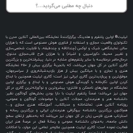
لیلیت® اولین پلتفرم و هلدینگ برگزارکنندهٔ نمایشگاه بین‌المللی آنلاین مدرن با
تکنولوژی واقعیت مجازی و استفاده از فناوری هوش مصنوعی است که با هزاران
سالن نمایشگاهی شیک و لوکس (چنداتاقه و چندطبقه، با قابلیت شخصی‌سازی
و تغییر محیط، دکوراسیون و اشیاء) و با هزاران طرح قاب‌مجازی متنوع،
درحال‌حاضر درمقایسه با سایر پلتفرم‌های مشابه در دنیا، پیشرفته‌ترین و بزرگترین
گالری آنلاین در کل جهان می‌باشد، که باتجربهٔ برگزاری بیش از ۲۵۰ نمایشگاه
هنری و تجاری و با میانگین بیش از هزار بازدیدشبانه‌روزی از سراسرجهان،
موفق‌ترین و پربازدیدترین گالری ایرانی نیز است؛ گالری لیلیت همچنین با ابداع
کردن اولین نگارخانه با گویندگی هوش مصنوعی و با ابداع و برگزاری اولین
نمایشگاه در جهان‌های ناممکن و فانتزی؛ پیشروترین و نوآورانه‌ترین گالری در کل
جهان نیز می‌باشد؛ ضمناً پلتفرم لیلیت با دارا بودن بخش‌های گوناگون نظیر:
دانشنامه هنر و هنرمندان، مجلات آنلاین با موضوعات گوناگون و عمومی،
روزنامه آنلاین هنر، تماشاخانه و مدیاکلاب، آموزشگاه هنری مجازی و…؛
هم‌اکنون بزرگترین دانشنامه بیوگرافی هنرمندان ایرانی و بزرگترین رسانه و
استارتاپ هنری فارسی زبان در کل جهان نیز می‌باشد که به‌منظور ارتقای سطح
دانش جامعه، به‌عنوان دانشنامه عمومی و رسانهٔ فعال در عرصهٔ هنر ایران
فعالیت نموده است؛ گالری لیلیت همچنین علاوه‌بر تمامی این موارد، با امکانات
متعدد و بسیار ارزشمندی که در جهت حمایت از هنرمندان گرامی در برگزاری