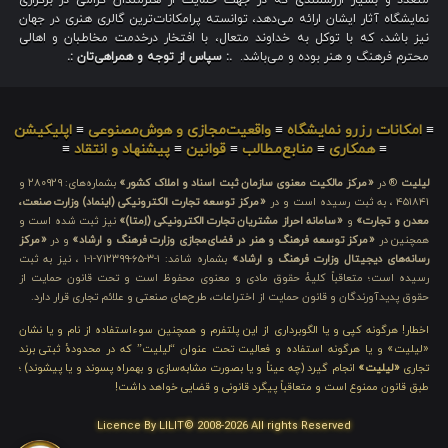
نمایشگاه آثار ایشان ارائه می‌دهد، توانسته پرامکانات‌ترین گالری هنری در جهان
نیز باشد، که با توکل به خداوند متعال، با افتخار درخدمت مخاطبان و اهالی
محترم فرهنگ و هنر بوده و می‌باشد.
.: سپاس از توجه و همراهی‌تان :.
≡
امکانات رزرو نمایشگاه
≡
واقعیت‌مجازی و هوش‌مصنوعی
≡
اپلیکیشن
≡
همکاری
≡
منابع‌مطالب
≡
قوانین
≡
پیشنهاد و انتقاد
≡
لیلیت
® در
«مرکز مالکیت معنوی سازمان ثبت اسناد و املاک کشور»
بشماره‌های: ۲۸۰۹۲۹ و
۴۵۱۸۴۱ ، به ثبت رسیده است و در
«مرکز توسعه تجارت الکترونیکی (اینماد) وزارت صنعت،
معدن و تجارت»
و
«سامانه احراز مشتریان تجارت الکترونیکی (اِمتا)»
نیز ثبت شده است و
همچنین در
«مرکز توسعه فرهنگ و هنر در فضای‌مجازی وزارت فرهنگ و ارشاد»
و در
«مرکز
رسانه‌های دیجیتال وزارت فرهنگ و ارشاد»
بشماره شامَد: ۱-۳-۶۵-۷۱۲۳۹۹-۱-۱ ، نیز به ثبت
رسیده است؛ متعاقباً کلیهٔ حقوق مادی و معنوی محفوظ است و تحت قانون حمایت از
حقوق پدیدآورندگان و قانون حمایت از اختراعات، طرح‌های صنعتی و علائم تجاری قرار دارد.
اخطار! هرگونه کپی و یا الگوبرداری از این پلتفرم و همچنین سوءاستفاده از نام و یا نشان
«لیلیت» و یا هرگونه استفاده و فعالیت تحت عنوان “لیلیت” که در محدودهٔ ثبتی برند
تجاری
«لیلیت»
انجام گیرد (چه عیناً و یا بصورت مشابه‌سازی و بهمراه پسوند و یا پیشوند) ؛
طبق قانون ممنوع است و متعاقباً پیگرد قانونی و قضایی خواهد داشت!
Licence By LILIT© 2008-2026 All rights Reserved