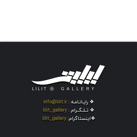
❖ رایـانـامـه :
info@lilit.ir
❖ تــلــگــرام :
lilit_gallery
❖اینستاگرام:
lilit_gallery