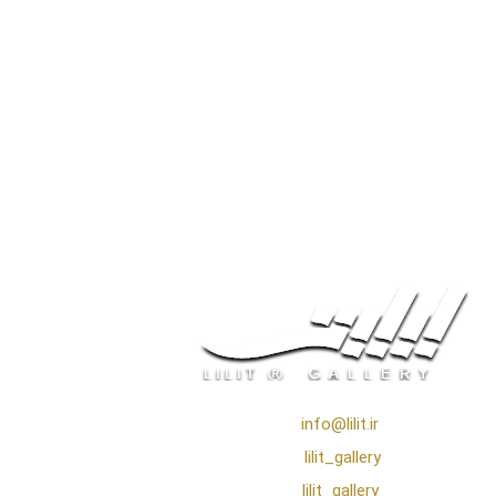
❖ رایـانـامـه :
info@lilit.ir
❖ تــلــگــرام :
lilit_gallery
❖اینستاگرام:
lilit_gallery