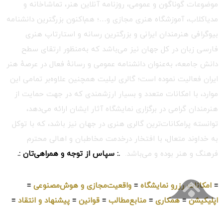
موضوعات گوناگون و عمومی، روزنامه آنلاین هنر، تماشاخانه و
مدیاکلاب، آموزشگاه هنری مجازی و…؛ هم‌اکنون بزرگترین دانشنامه
بیوگرافی هنرمندان ایرانی و بزرگترین رسانه و استارتاپ هنری
فارسی زبان در کل جهان نیز می‌باشد که به‌منظور ارتقای سطح
دانش جامعه، به‌عنوان دانشنامه عمومی و رسانهٔ فعال در عرصهٔ هنر
ایران فعالیت نموده است؛ گالری لیلیت همچنین علاوه‌بر تمامی این
موارد، با امکانات متعدد و بسیار ارزشمندی که در جهت حمایت از
هنرمندان گرامی در برگزاری نمایشگاه آثار ایشان ارائه می‌دهد،
توانسته پرامکانات‌ترین گالری هنری در جهان نیز باشد، که با توکل
به خداوند متعال، با افتخار درخدمت مخاطبان و اهالی محترم
فرهنگ و هنر بوده و می‌باشد.
.: سپاس از توجه و همراهی‌تان :.
≡
امکانات رزرو نمایشگاه
≡
واقعیت‌مجازی و هوش‌مصنوعی
≡
اپلیکیشن
≡
همکاری
≡
منابع‌مطالب
≡
قوانین
≡
پیشنهاد و انتقاد
≡