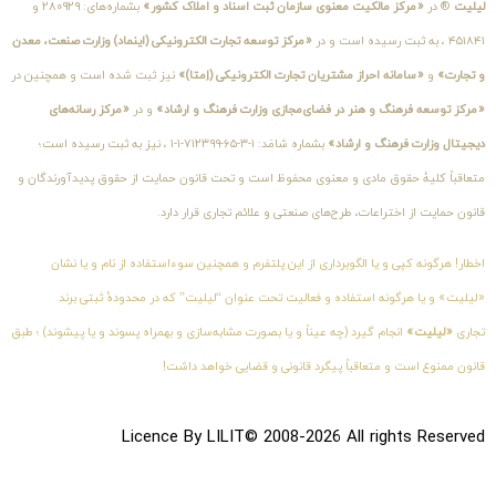
لیلیت
® در
«مرکز مالکیت معنوی سازمان ثبت اسناد و املاک کشور»
بشماره‌های: ۲۸۰۹۲۹ و
۴۵۱۸۴۱ ، به ثبت رسیده است و در
«مرکز توسعه تجارت الکترونیکی (اینماد) وزارت صنعت، معدن
و تجارت»
و
«سامانه احراز مشتریان تجارت الکترونیکی (اِمتا)»
نیز ثبت شده است و همچنین در
«مرکز توسعه فرهنگ و هنر در فضای‌مجازی وزارت فرهنگ و ارشاد»
و در
«مرکز رسانه‌های
دیجیتال وزارت فرهنگ و ارشاد»
بشماره شامَد: ۱-۳-۶۵-۷۱۲۳۹۹-۱-۱ ، نیز به ثبت رسیده است؛
متعاقباً کلیهٔ حقوق مادی و معنوی محفوظ است و تحت قانون حمایت از حقوق پدیدآورندگان و
قانون حمایت از اختراعات، طرح‌های صنعتی و علائم تجاری قرار دارد.
اخطار! هرگونه کپی و یا الگوبرداری از این پلتفرم و همچنین سوءاستفاده از نام و یا نشان
«لیلیت» و یا هرگونه استفاده و فعالیت تحت عنوان “لیلیت” که در محدودهٔ ثبتی برند
تجاری
«لیلیت»
انجام گیرد (چه عیناً و یا بصورت مشابه‌سازی و بهمراه پسوند و یا پیشوند) ؛ طبق
قانون ممنوع است و متعاقباً پیگرد قانونی و قضایی خواهد داشت!
Licence By LILIT© 2008-2026 All rights Reserved