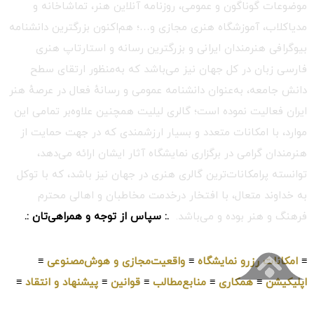
موضوعات گوناگون و عمومی، روزنامه آنلاین هنر، تماشاخانه و
مدیاکلاب، آموزشگاه هنری مجازی و…؛ هم‌اکنون بزرگترین دانشنامه
بیوگرافی هنرمندان ایرانی و بزرگترین رسانه و استارتاپ هنری
فارسی زبان در کل جهان نیز می‌باشد که به‌منظور ارتقای سطح
دانش جامعه، به‌عنوان دانشنامه عمومی و رسانهٔ فعال در عرصهٔ هنر
ایران فعالیت نموده است؛ گالری لیلیت همچنین علاوه‌بر تمامی این
موارد، با امکانات متعدد و بسیار ارزشمندی که در جهت حمایت از
هنرمندان گرامی در برگزاری نمایشگاه آثار ایشان ارائه می‌دهد،
توانسته پرامکانات‌ترین گالری هنری در جهان نیز باشد، که با توکل
به خداوند متعال، با افتخار درخدمت مخاطبان و اهالی محترم
فرهنگ و هنر بوده و می‌باشد.
.: سپاس از توجه و همراهی‌تان :.
≡
امکانات رزرو نمایشگاه
≡
واقعیت‌مجازی و هوش‌مصنوعی
≡
اپلیکیشن
≡
همکاری
≡
منابع‌مطالب
≡
قوانین
≡
پیشنهاد و انتقاد
≡