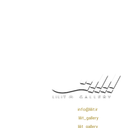
❖ رایـانـامـه :
info@lilit.ir
❖ تــلــگــرام :
lilit_gallery
❖اینستاگرام:
lilit_gallery