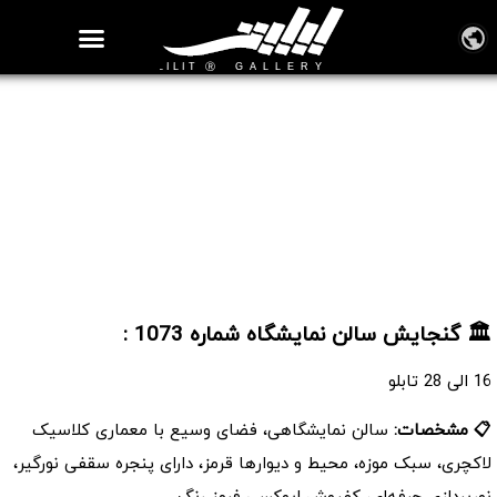
روزنامه هنر
درباره/تماس
مراکز و مشاغل
گالری و نمایشگاه
بیوگرافی هنرمندان
سالن نمایشگاه شماره 1073
🏛️ گنجایش سالن نمایشگاه شماره 1073 :
16 الی 28 تابلو
📋 مشخصات:
سالن نمایشگاهی، فضای وسیع با معماری کلاسیک
لاکچری، سبک موزه، محیط و دیوارها قرمز، دارای پنجره سقفی نورگیر،