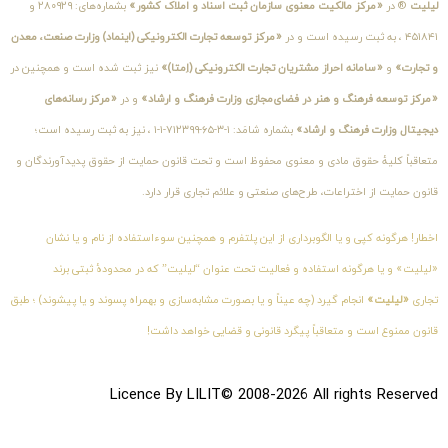
لیلیت
® در
«مرکز مالکیت معنوی سازمان ثبت اسناد و املاک کشور»
بشماره‌های: ۲۸۰۹۲۹ و
۴۵۱۸۴۱ ، به ثبت رسیده است و در
«مرکز توسعه تجارت الکترونیکی (اینماد) وزارت صنعت، معدن
و تجارت»
و
«سامانه احراز مشتریان تجارت الکترونیکی (اِمتا)»
نیز ثبت شده است و همچنین در
«مرکز توسعه فرهنگ و هنر در فضای‌مجازی وزارت فرهنگ و ارشاد»
و در
«مرکز رسانه‌های
دیجیتال وزارت فرهنگ و ارشاد»
بشماره شامَد: ۱-۳-۶۵-۷۱۲۳۹۹-۱-۱ ، نیز به ثبت رسیده است؛
متعاقباً کلیهٔ حقوق مادی و معنوی محفوظ است و تحت قانون حمایت از حقوق پدیدآورندگان و
قانون حمایت از اختراعات، طرح‌های صنعتی و علائم تجاری قرار دارد.
اخطار! هرگونه کپی و یا الگوبرداری از این پلتفرم و همچنین سوءاستفاده از نام و یا نشان
«لیلیت» و یا هرگونه استفاده و فعالیت تحت عنوان “لیلیت” که در محدودهٔ ثبتی برند
تجاری
«لیلیت»
انجام گیرد (چه عیناً و یا بصورت مشابه‌سازی و بهمراه پسوند و یا پیشوند) ؛ طبق
قانون ممنوع است و متعاقباً پیگرد قانونی و قضایی خواهد داشت!
Licence By LILIT© 2008-2026 All rights Reserved