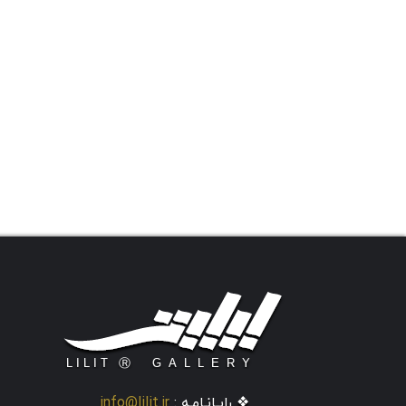
❖ رایـانـامـه :
info@lilit.ir