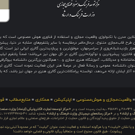
ی آنلاین مدرن با تکنولوژی واقعیت مجازی و استفاده از فناوری هوش مصنوعی است که 
رح قاب‌مجازی متنوع، درحال‌حاضر درمقایسه با سایر پلتفرم‌های مشابه در دنیا، پیشرفت
نگین بیش از هزار بازدیدشبانه‌روزی از سراسرجهان، موفق‌ترین و پربازدیدترین گالری ایرانی نیز
 فانتزی؛ پیشروترین و نوآورانه‌ترین گالری در کل جهان نیز می‌باشد؛ ضمناً پلتفرم لیل
اشاخانه و مدیاکلاب، آموزشگاه هنری مجازی و…؛ هم‌اکنون بزرگترین دانشنامه بیوگرافی 
ان دانشنامه عمومی و رسانهٔ فعال در عرصهٔ هنر ایران فعالیت نموده است؛ گالری لیل
آثار ایشان ارائه می‌دهد، توانسته پرامکانات‌ترین گالری هنری در جهان نیز باشد، که ب
واقعیت‌مجازی و هوش‌مصنوعی
≡
اپلیکیشن
≡
همکاری
≡
منابع‌مطالب
≡
قوا
 است و در
«مرکز توسعه تجارت الکترونیکی (اینماد) وزارت صنع
گ و ارشاد»
و در
«مرکز رسانه‌های دیجیتال وزارت فرهنگ و ارشاد»
بشما
ون حمایت از حقوق پدیدآورندگان و قانون حمایت از اختراعات، طرح‌های صنعتی و علائم تجاری قرار دار
م و یا نشان «لیلیت» و یا هرگونه استفاده و فعالیت تحت عنوان “لیلیت” که در محدودهٔ ثبتی برند تج
پیشوند) ؛ طبق قانون ممنوع است و متعاقباً پیگرد قانونی و قضایی خواهد داشت!