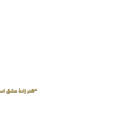
“هنر زادهٔ عشق اس