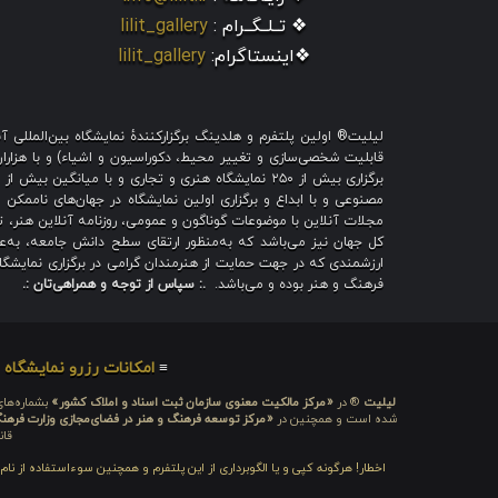
❖ تــلــگــرام :
lilit_gallery
❖اینستاگرام:
lilit_gallery
لیلیت® اولین پلتفرم و هلدینگ برگزارکنندهٔ نمایشگاه بین‌الملل
قابلیت شخصی‌سازی و تغییر محیط، دکوراسیون و اشیاء) و با هزاران ط
برگزاری بیش از ۲۵۰ نمایشگاه هنری و تجاری و با میا
مصنوعی و با ابداع و برگزاری اولین نمایشگاه در جهان‌های ناممکن و
مجلات آنلاین با موضوعات گوناگون و عمومی، روزنامه آنلاین هنر، تم
کل جهان نیز می‌باشد که به‌منظور ارتقای سطح دانش جامعه، به‌عنو
ارزشمندی که در جهت حمایت از هنرمندان گرامی در برگزاری نمایشگاه 
فرهنگ و هنر بوده و می‌باشد.
.: سپاس از توجه و همراهی‌تان :.
≡
امکانات رزرو نمایشگاه
≡
لیلیت
® در
«مرکز مالکیت معنوی سازمان ثبت اسناد و املاک کشور»
بشماره‌های: ۲۸۰۹۲۹ و ۴۵۱۸۴۱ ، به ثبت رسیده
شده است و همچنین در
«مرکز توسعه فرهنگ و هنر در فضای‌مجازی وزارت فرهن
قان
اخطار! هرگونه کپی و یا الگوبرداری از این پلتفرم و همچنین سوءاستفاده از نا