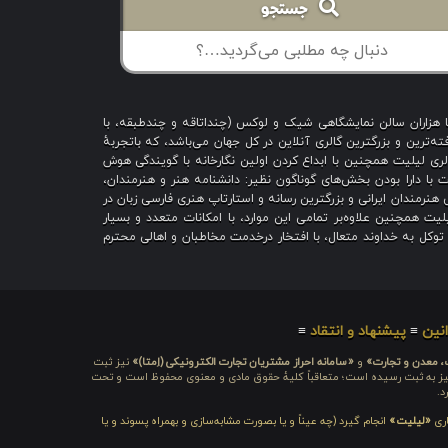
جستجو
با هزاران سالن نمایشگاهی شیک و لوکس (چنداتاقه و چندطبقه، با
ه‌ترین و بزرگترین گالری آنلاین در کل جهان می‌باشد، که باتجربهٔ
 است؛ گالری لیلیت همچنین با ابداع کردن اولین نگارخانه با گویندگی هوش
یت با دارا بودن بخش‌های گوناگون نظیر: دانشنامه هنر و هنرمندان،
هنرمندان ایرانی و بزرگترین رسانه و استارتاپ هنری فارسی زبان در
یت همچنین علاوه‌بر تمامی این موارد، با امکانات متعدد و بسیار
ا توکل به خداوند متعال، با افتخار درخدمت مخاطبان و اهالی محترم
نین
≡
پیشنهاد و انتقاد
≡
ت، معدن و تجارت»
و
«سامانه احراز مشتریان تجارت الکترونیکی (اِمتا)»
نیز ثبت
ره شامَد: ۱-۳-۶۵-۷۱۲۳۹۹-۱-۱ ، نیز به ثبت رسیده است؛ متعاقباً کلیهٔ حقوق مادی و معنوی محفوظ است و تحت
د.
اری
«لیلیت»
انجام گیرد (چه عیناً و یا بصورت مشابه‌سازی و بهمراه پسوند و یا