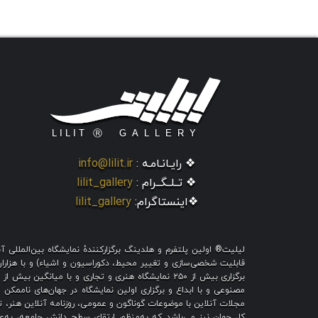
❖ رایـانـامـه :
info@lilit.ir
❖ تــلــگــرام :
lilit_gallery
❖اینستاگرام:
lilit_gallery
لیلیت® اولین پلتفرم و هلدینگ برگزارکنندهٔ نمایشگاه بین‌الملل
قابلیت شخصی‌سازی و تغییر محیط، دکوراسیون و اشیاء) و با هزاران ط
برگزاری بیش از ۲۵۰ نمایشگاه هنری و تجاری و با میا
مصنوعی و با ابداع و برگزاری اولین نمایشگاه در جهان‌های ناممکن و
مجلات آنلاین با موضوعات گوناگون و عمومی، روزنامه آنلاین هنر، تم
کل جهان نیز می‌باشد که به‌منظور ارتقای سطح دانش جامعه، به‌عنو