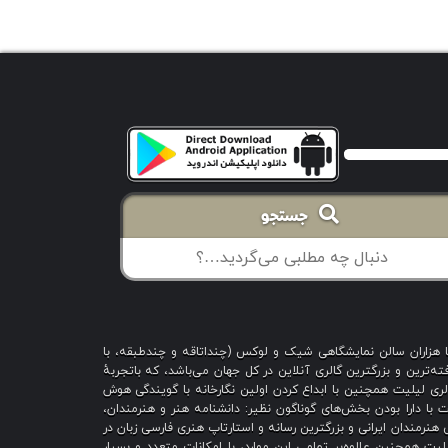
جستجو
با هزاران سالن نمایشگاهی شیک و لوکس (چنداتاقه و چندطبقه، با
ه‌ترین و بزرگترین گالری آنلاین در کل جهان می‌باشد، که باتجربهٔ
 است؛ گالری لیلیت همچنین با ابداع کردن اولین نگارخانه با گویندگی هوش
یت با دارا بودن بخش‌های گوناگون نظیر: دانشنامه هنر و هنرمندان،
هنرمندان ایرانی و بزرگترین رسانه و استارتاپ هنری فارسی زبان در
یت همچنین علاوه‌بر تمامی این موارد، با امکانات متعدد و بسیار