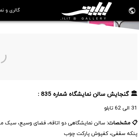
گالری و نم
سالن نمایشگاه شماره 835
🏛️ گنجایش سالن نمایشگاه شماره 835 :
31 الی 62 تابلو
📋 مشخصات:
سالن نمایشگاهی دو اتاقه، فضای وسیع، سبک معمول
پنکه سقفی، کفپوش پارکت چوب