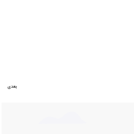
بعدی
سالن نمایشگاه شماره 836