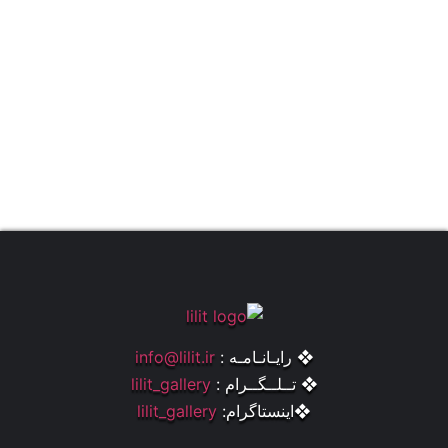
❖ رایـانـامـه :
info@lilit.ir
❖ تــلــگــرام :
lilit_gallery
❖اینستاگرام:
lilit_gallery