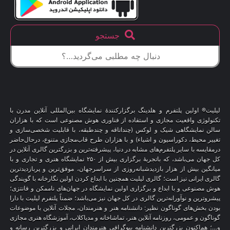
جستجو
لیلیت® اولین پلتفرم و هلدینگ برگزارکنندهٔ نمایشگاه بین‌المللی آنلاین مدرن با
تکنولوژی واقعیت مجازی و استفاده از فناوری هوش مصنوعی است که با هزاران
سالن نمایشگاهی شیک و لوکس (چنداتاقه و چندطبقه، با قابلیت شخصی‌سازی و
تغییر محیط، دکوراسیون و اشیاء) و با هزاران طرح قاب‌مجازی متنوع، درحال‌حاضر
درمقایسه با سایر پلتفرم‌های مشابه در دنیا، پیشرفته‌ترین و بزرگترین گالری آنلاین در
کل جهان می‌باشد، که باتجربهٔ برگزاری بیش از ۲۵۰ نمایشگاه هنری و تجاری و با
میانگین بیش از هزار بازدیدشبانه‌روزی از سراسرجهان، موفق‌ترین و پربازدیدترین
گالری ایرانی نیز است؛ گالری لیلیت همچنین با ابداع کردن اولین نگارخانه با گویندگی
هوش مصنوعی و با ابداع و برگزاری اولین نمایشگاه در جهان‌های ناممکن و فانتزی؛
پیشروترین و نوآورانه‌ترین گالری در کل جهان نیز می‌باشد؛ ضمناً پلتفرم لیلیت با دارا
بودن بخش‌های گوناگون نظیر: دانشنامه هنر و هنرمندان، مجلات آنلاین با موضوعات
گوناگون و عمومی، روزنامه آنلاین هنر، تماشاخانه و مدیاکلاب، آموزشگاه هنری مجازی
و…؛ هم‌اکنون بزرگترین دانشنامه بیوگرافی هنرمندان ایرانی و بزرگترین رسانه و