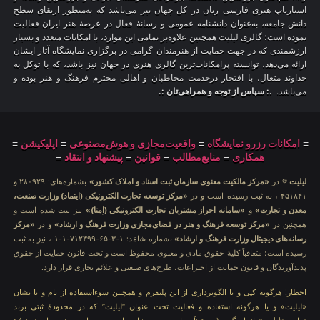
استارتاپ هنری فارسی زبان در کل جهان نیز می‌باشد که به‌منظور ارتقای سطح
دانش جامعه، به‌عنوان دانشنامه عمومی و رسانهٔ فعال در عرصهٔ هنر ایران فعالیت
نموده است؛ گالری لیلیت همچنین علاوه‌بر تمامی این موارد، با امکانات متعدد و بسیار
ارزشمندی که در جهت حمایت از هنرمندان گرامی در برگزاری نمایشگاه آثار ایشان
ارائه می‌دهد، توانسته پرامکانات‌ترین گالری هنری در جهان نیز باشد، که با توکل به
خداوند متعال، با افتخار درخدمت مخاطبان و اهالی محترم فرهنگ و هنر بوده و
می‌باشد.
.: سپاس از توجه و همراهی‌تان :.
≡
امکانات رزرو نمایشگاه
≡
واقعیت‌مجازی و هوش‌مصنوعی
≡
اپلیکیشن
≡
همکاری
≡
منابع‌مطالب
≡
قوانین
≡
پیشنهاد و انتقاد
≡
لیلیت
® در
«مرکز مالکیت معنوی سازمان ثبت اسناد و املاک کشور»
بشماره‌های: ۲۸۰۹۲۹ و
۴۵۱۸۴۱ ، به ثبت رسیده است و در
«مرکز توسعه تجارت الکترونیکی (اینماد) وزارت صنعت،
معدن و تجارت»
و
«سامانه احراز مشتریان تجارت الکترونیکی (اِمتا)»
نیز ثبت شده است و
همچنین در
«مرکز توسعه فرهنگ و هنر در فضای‌مجازی وزارت فرهنگ و ارشاد»
و در
«مرکز
رسانه‌های دیجیتال وزارت فرهنگ و ارشاد»
بشماره شامَد: ۱-۳-۶۵-۷۱۲۳۹۹-۱-۱ ، نیز به ثبت
رسیده است؛ متعاقباً کلیهٔ حقوق مادی و معنوی محفوظ است و تحت قانون حمایت از حقوق
پدیدآورندگان و قانون حمایت از اختراعات، طرح‌های صنعتی و علائم تجاری قرار دارد.
اخطار! هرگونه کپی و یا الگوبرداری از این پلتفرم و همچنین سوءاستفاده از نام و یا نشان
«لیلیت» و یا هرگونه استفاده و فعالیت تحت عنوان “لیلیت” که در محدودهٔ ثبتی برند