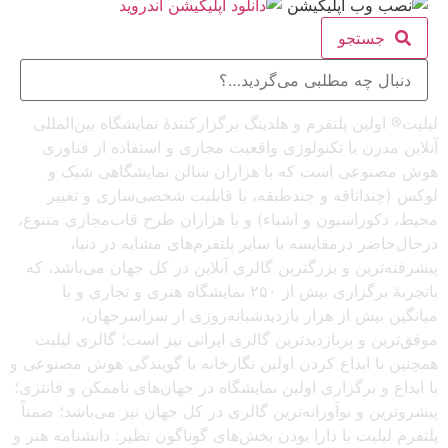
جستجو
لیلیت® اولین پلتفرم و هلدینگ برگزارکنندهٔ نمایشگاه بین‌المللی
آنلاین مدرن با تکنولوژی واقعیت مجازی و استفاده از فناوری
هوش مصنوعی است که با هزاران سالن نمایشگاهی شیک و
لوکس (چنداتاقه و چندطبقه، با قابلیت شخصی‌سازی و تغییر
محیط، دکوراسیون و اشیاء) و با هزاران طرح قاب‌مجازی متنوع،
درحال‌حاضر درمقایسه با سایر پلتفرم‌های مشابه در دنیا،
پیشرفته‌ترین و بزرگترین گالری آنلاین در کل جهان می‌باشد، که
باتجربهٔ برگزاری بیش از ۲۵۰ نمایشگاه هنری و تجاری و با
میانگین بیش از هزار بازدیدشبانه‌روزی از سراسرجهان،
موفق‌ترین و پربازدیدترین گالری ایرانی نیز است؛ گالری لیلیت
همچنین با ابداع کردن اولین نگارخانه با گویندگی هوش مصنوعی و
با ابداع و برگزاری اولین نمایشگاه در جهان‌های ناممکن و فانتزی؛
پیشروترین و نوآورانه‌ترین گالری در کل جهان نیز می‌باشد؛ ضمناً
پلتفرم لیلیت با دارا بودن بخش‌های گوناگون نظیر: دانشنامه هنر و