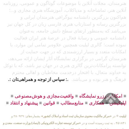
هنرمندان، مجلات آنلاین با موضوعات گوناگون و عمومی، روزنامه
آنلاین هنر، تماشاخانه و مدیاکلاب، آموزشگاه هنری مجازی و…؛
هم‌اکنون بزرگترین دانشنامه بیوگرافی هنرمندان ایرانی و
بزرگترین رسانه و استارتاپ هنری فارسی زبان در کل جهان نیز
می‌باشد که به‌منظور ارتقای سطح دانش جامعه، به‌عنوان
دانشنامه عمومی و رسانهٔ فعال در عرصهٔ هنر ایران فعالیت
نموده است؛ گالری لیلیت همچنین علاوه‌بر تمامی این موارد، با
امکانات متعدد و بسیار ارزشمندی که در جهت حمایت از
هنرمندان گرامی در برگزاری نمایشگاه آثار ایشان ارائه می‌دهد،
توانسته پرامکانات‌ترین گالری هنری در جهان نیز باشد، که با توکل
به خداوند متعال، با افتخار درخدمت مخاطبان و اهالی محترم
فرهنگ و هنر بوده و می‌باشد.
.: سپاس از توجه و همراهی‌تان :.
≡
امکانات رزرو نمایشگاه
≡
واقعیت‌مجازی و هوش‌مصنوعی
≡
اپلیکیشن
≡
همکاری
≡
منابع‌مطالب
≡
قوانین
≡
پیشنهاد و انتقاد
≡
لیلیت
® در
«مرکز مالکیت معنوی سازمان ثبت اسناد و املاک کشور»
بشماره‌های: ۲۸۰۹۲۹ و
۴۵۱۸۴۱ ، به ثبت رسیده است و در
«مرکز توسعه تجارت الکترونیکی (اینماد) وزارت صنعت، معدن و