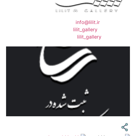
❖ رایـانـامـه :
info@lilit.ir
❖ تــلــگــرام :
lilit_gallery
❖اینستاگرام:
lilit_gallery