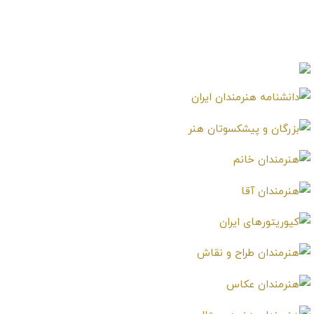
اریونا ایرانی
ساناز طاری
Sanaz Tari
Aruna Irani‎