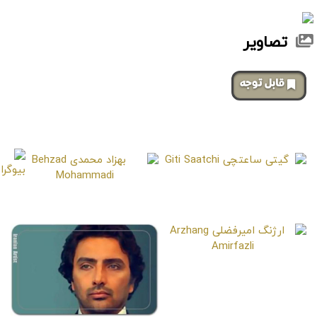
تصاویر
‌قابل توجه
صفحات مشابه
گیتی ساعتچی
Giti Saatchi
بهزاد محمدی
Behzad Mohammadi
ارژنگ امیرفضلی
Arzhang Amirfazli