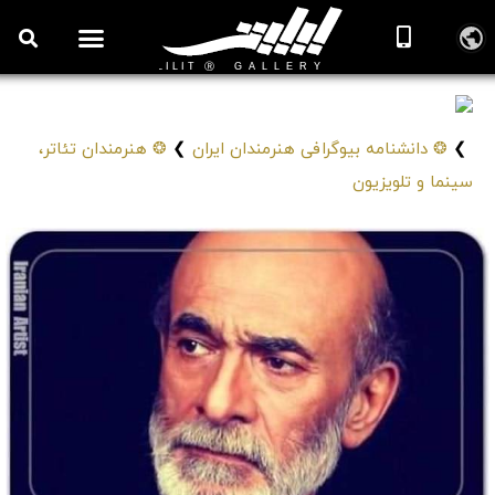
ضیاءالدین دری
Seyed Ziaeddin Dorri
❯
❂ دانشنامه بیوگرافی هنرمندان ایران
❯
❂ هنرمندان تئاتر،
سینما و تلویزیون