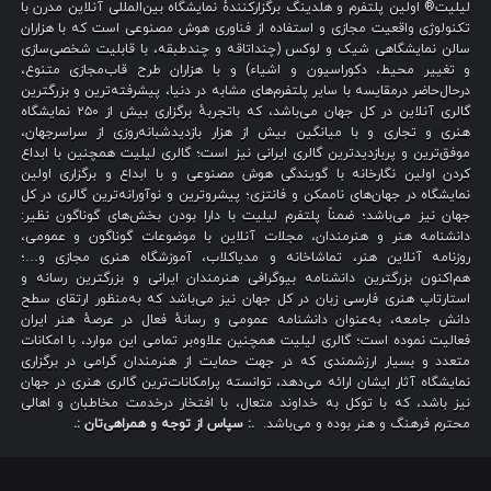
لیلیت® اولین پلتفرم و هلدینگ برگزارکنندهٔ نمایشگاه بین‌المللی آنلاین مدرن با
تکنولوژی واقعیت مجازی و استفاده از فناوری هوش مصنوعی است که با هزاران
سالن نمایشگاهی شیک و لوکس (چنداتاقه و چندطبقه، با قابلیت شخصی‌سازی
و تغییر محیط، دکوراسیون و اشیاء) و با هزاران طرح قاب‌مجازی متنوع،
درحال‌حاضر درمقایسه با سایر پلتفرم‌های مشابه در دنیا، پیشرفته‌ترین و بزرگترین
گالری آنلاین در کل جهان می‌باشد، که باتجربهٔ برگزاری بیش از ۲۵۰ نمایشگاه
هنری و تجاری و با میانگین بیش از هزار بازدیدشبانه‌روزی از سراسرجهان،
موفق‌ترین و پربازدیدترین گالری ایرانی نیز است؛ گالری لیلیت همچنین با ابداع
کردن اولین نگارخانه با گویندگی هوش مصنوعی و با ابداع و برگزاری اولین
نمایشگاه در جهان‌های ناممکن و فانتزی؛ پیشروترین و نوآورانه‌ترین گالری در کل
جهان نیز می‌باشد؛ ضمناً پلتفرم لیلیت با دارا بودن بخش‌های گوناگون نظیر:
دانشنامه هنر و هنرمندان، مجلات آنلاین با موضوعات گوناگون و عمومی،
روزنامه آنلاین هنر، تماشاخانه و مدیاکلاب، آموزشگاه هنری مجازی و…؛
هم‌اکنون بزرگترین دانشنامه بیوگرافی هنرمندان ایرانی و بزرگترین رسانه و
استارتاپ هنری فارسی زبان در کل جهان نیز می‌باشد که به‌منظور ارتقای سطح
دانش جامعه، به‌عنوان دانشنامه عمومی و رسانهٔ فعال در عرصهٔ هنر ایران
فعالیت نموده است؛ گالری لیلیت همچنین علاوه‌بر تمامی این موارد، با امکانات
متعدد و بسیار ارزشمندی که در جهت حمایت از هنرمندان گرامی در برگزاری
نمایشگاه آثار ایشان ارائه می‌دهد، توانسته پرامکانات‌ترین گالری هنری در جهان
نیز باشد، که با توکل به خداوند متعال، با افتخار درخدمت مخاطبان و اهالی
محترم فرهنگ و هنر بوده و می‌باشد.
.: سپاس از توجه و همراهی‌تان :.