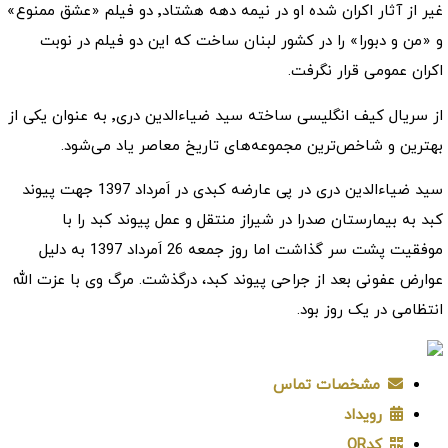
غیر از آثار اکران شده او در نیمه دهه هشتاد٬ دو فیلم «عشق ممنوع»
و «من و دبورا» را در کشور لبنان ساخت که این دو فیلم در نوبت
اکران عمومی قرار نگرفت.
از سریال کیف انگلیسی ساخته سید ضیاءالدین دری٬ به عنوان یکی از
بهترین و شاخص‌ترین مجموعه‌های تاریخ معاصر یاد می‌شود.
سید ضیاءالدین دری در پی عارضه کبدی در اَمرداد 1397 جهت پیوند
کبد به بیمارستان صدرا در شیراز منتقل و عمل پیوند کبد را با
موفقیت پشت سر گذاشت اما روز جمعه 26 اَمرداد 1397 به دلیل
عوارض عفونی بعد از جراحی پیوند کبد، درگذشت. مرگ وی با عزت الله
انتظامی در یک روز بود.
مشخصات تماس
رویداد
کدQR