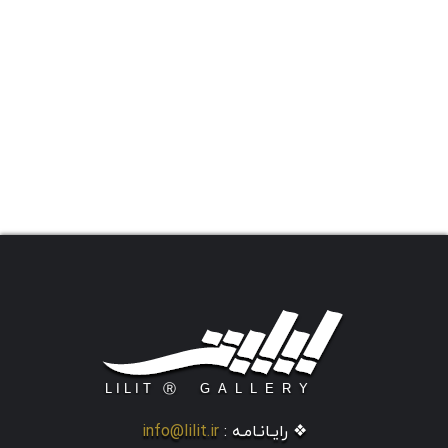
❖ رایـانـامـه :
info@lilit.ir