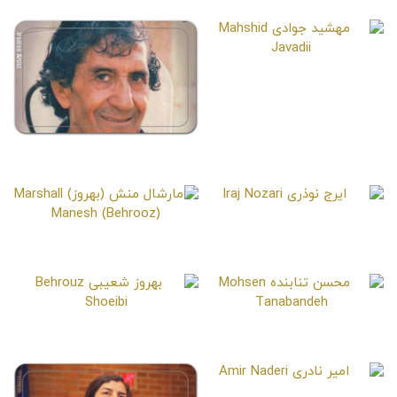
Azita Hajian
مهشید جوادی
Mahshid Javadii
علی ثابت‌فر
Ali Sabetfar
ایرج نوذری
Iraj Nozari
مارشال منش (بهروز)
Marshall Manesh (Behrooz)
محسن تنابنده
بهروز شعیبی
Behrouz Shoeibi
Mohsen Tanabandeh