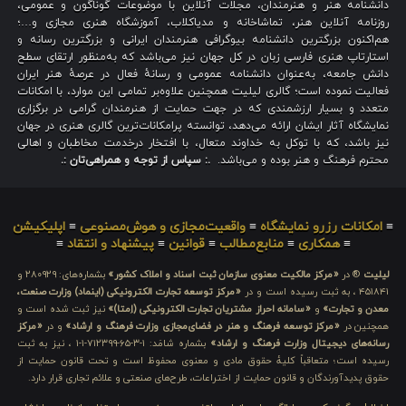
دانشنامه هنر و هنرمندان، مجلات آنلاین با موضوعات گوناگون و عمومی،
روزنامه آنلاین هنر، تماشاخانه و مدیاکلاب، آموزشگاه هنری مجازی و…؛
هم‌اکنون بزرگترین دانشنامه بیوگرافی هنرمندان ایرانی و بزرگترین رسانه و
استارتاپ هنری فارسی زبان در کل جهان نیز می‌باشد که به‌منظور ارتقای سطح
دانش جامعه، به‌عنوان دانشنامه عمومی و رسانهٔ فعال در عرصهٔ هنر ایران
فعالیت نموده است؛ گالری لیلیت همچنین علاوه‌بر تمامی این موارد، با امکانات
متعدد و بسیار ارزشمندی که در جهت حمایت از هنرمندان گرامی در برگزاری
نمایشگاه آثار ایشان ارائه می‌دهد، توانسته پرامکانات‌ترین گالری هنری در جهان
نیز باشد، که با توکل به خداوند متعال، با افتخار درخدمت مخاطبان و اهالی
محترم فرهنگ و هنر بوده و می‌باشد.
.: سپاس از توجه و همراهی‌تان :.
≡
امکانات رزرو نمایشگاه
≡
واقعیت‌مجازی و هوش‌مصنوعی
≡
اپلیکیشن
≡
همکاری
≡
منابع‌مطالب
≡
قوانین
≡
پیشنهاد و انتقاد
≡
لیلیت
® در
«مرکز مالکیت معنوی سازمان ثبت اسناد و املاک کشور»
بشماره‌های: ۲۸۰۹۲۹ و
۴۵۱۸۴۱ ، به ثبت رسیده است و در
«مرکز توسعه تجارت الکترونیکی (اینماد) وزارت صنعت،
معدن و تجارت»
و
«سامانه احراز مشتریان تجارت الکترونیکی (اِمتا)»
نیز ثبت شده است و
همچنین در
«مرکز توسعه فرهنگ و هنر در فضای‌مجازی وزارت فرهنگ و ارشاد»
و در
«مرکز
رسانه‌های دیجیتال وزارت فرهنگ و ارشاد»
بشماره شامَد: ۱-۳-۶۵-۷۱۲۳۹۹-۱-۱ ، نیز به ثبت
رسیده است؛ متعاقباً کلیهٔ حقوق مادی و معنوی محفوظ است و تحت قانون حمایت از
حقوق پدیدآورندگان و قانون حمایت از اختراعات، طرح‌های صنعتی و علائم تجاری قرار دارد.