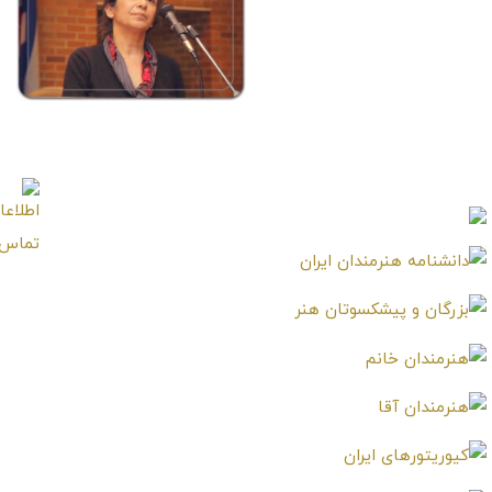
امیر نادری
Amir Naderi
منیژه سلیمی (نیاز)
Manijeh Salimi (Niaz)