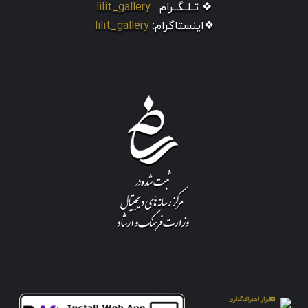
❖ تــلــگــرام :
lilit_gallery
❖اینستاگرام:
lilit_gallery