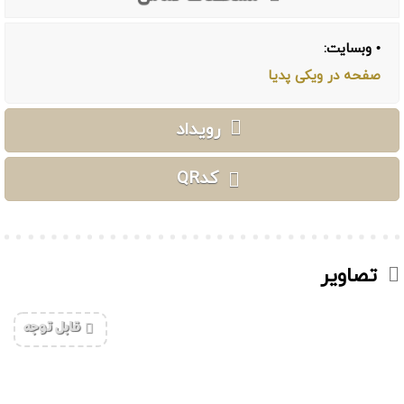
• وبسایت:
صفحه در ویکی پدیا
رویداد
کدQR
تصاویر
‌قابل توجه