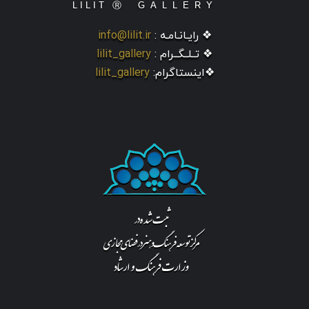
❖ رایـانـامـه :
info@lilit.ir
❖ تــلــگــرام :
lilit_gallery
❖اینستاگرام:
lilit_gallery