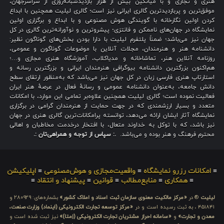
هنری و تجاری و با میانگین بیش از هزار بازدیدشبانه‌روزی از سراسرجهان،
موفق‌ترین و پربازدیدترین گالری ایرانی نیز است؛ گالری لیلیت همچنین با ابداع
کردن اولین نگارخانه با گویندگی هوش مصنوعی و با ابداع و برگزاری اولین
نمایشگاه در جهان‌های ناممکن و فانتزی؛ پیشروترین و نوآورانه‌ترین گالری در کل
جهان نیز می‌باشد؛ ضمناً پلتفرم لیلیت با دارا بودن بخش‌های گوناگون نظیر:
دانشنامه هنر و هنرمندان، مجلات آنلاین با موضوعات گوناگون و عمومی،
روزنامه آنلاین هنر، تماشاخانه و مدیاکلاب، آموزشگاه هنری مجازی و…؛
هم‌اکنون بزرگترین دانشنامه بیوگرافی هنرمندان ایرانی و بزرگترین رسانه و
استارتاپ هنری فارسی زبان در کل جهان نیز می‌باشد که به‌منظور ارتقای سطح
دانش جامعه، به‌عنوان دانشنامه عمومی و رسانهٔ فعال در عرصهٔ هنر ایران
فعالیت نموده است؛ گالری لیلیت همچنین علاوه‌بر تمامی این موارد، با امکانات
متعدد و بسیار ارزشمندی که در جهت حمایت از هنرمندان گرامی در برگزاری
نمایشگاه آثار ایشان ارائه می‌دهد، توانسته پرامکانات‌ترین گالری هنری در جهان
نیز باشد، که با توکل به خداوند متعال، با افتخار درخدمت مخاطبان و اهالی
محترم فرهنگ و هنر بوده و می‌باشد.
.: سپاس از توجه و همراهی‌تان :.
≡
امکانات رزرو نمایشگاه
≡
واقعیت‌مجازی و هوش‌مصنوعی
≡
اپلیکیشن
≡
همکاری
≡
منابع‌مطالب
≡
قوانین
≡
پیشنهاد و انتقاد
≡
لیلیت
® در
«مرکز مالکیت معنوی سازمان ثبت اسناد و املاک کشور»
بشماره‌های: ۲۸۰۹۲۹ و
۴۵۱۸۴۱ ، به ثبت رسیده است و در
«مرکز توسعه تجارت الکترونیکی (اینماد) وزارت صنعت،
معدن و تجارت»
و
«سامانه احراز مشتریان تجارت الکترونیکی (اِمتا)»
نیز ثبت شده است و