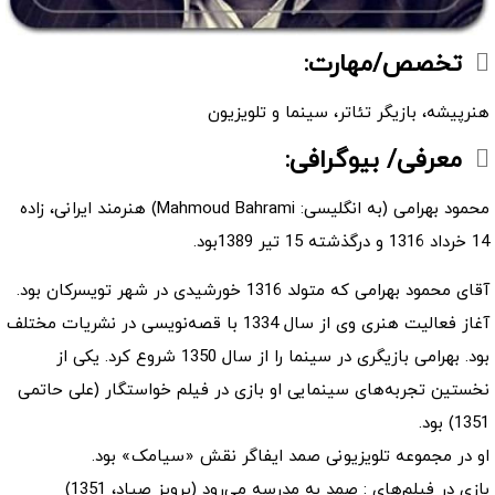
تخصص/مهارت:
هنرپیشه، بازیگر تئاتر، سینما و تلویزیون
معرفی/ بیوگرافی:
محمود بهرامی (به انگلیسی: Mahmoud Bahrami) هنرمند ایرانی، زاده
14 خرداد 1316 و درگذشته 15 تیر 1389بود.
آقای محمود بهرامی که متولد 1316 خورشیدی در شهر تویسرکان بود.
آغاز فعالیت هنری وی از سال 1334 با قصه‌نویسی در نشریات مختلف
بود. بهرامی بازیگری در سینما را از سال 1350 شروع کرد. یکی از
نخستین تجربه‌های سینمایی او بازی در فیلم خواستگار (علی حاتمی
1351) بود.
او در مجموعه تلویزیونی صمد ایفاگر نقش «سیامک» بود.
بازی در فیلم‌های : صمد به مدرسه می‌رود (پرویز صیاد، 1351)