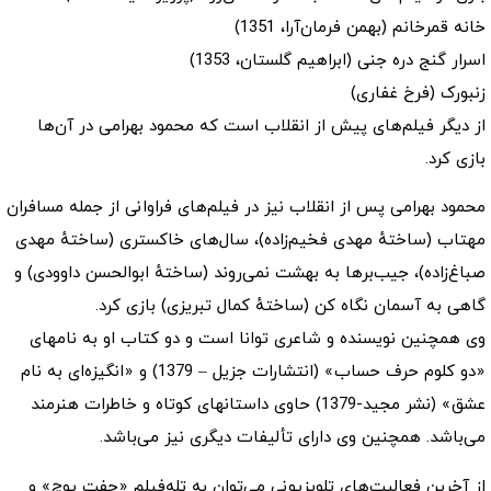
خانه قمرخانم (بهمن فرمان‌آرا، 1351)
اسرار گنج دره جنی (ابراهیم گلستان، 1353)
زنبورک (فرخ غفاری)
از دیگر فیلم‌های پیش از انقلاب است که محمود بهرامی در آن‌ها
بازی کرد.
محمود بهرامی پس از انقلاب نیز در فیلم‌های فراوانی از جمله مسافران
مهتاب (ساختهٔ مهدی فخیم‌زاده)، سال‌های خاکستری (ساختهٔ مهدی
صباغ‌زاده)، جیب‌برها به بهشت نمی‌روند (ساختهٔ ابوالحسن داوودی) و
گاهی به آسمان نگاه کن (ساختهٔ کمال تبریزی) بازی کرد.
وی همچنین نویسنده و شاعری توانا است و دو کتاب او به نامهای
«دو کلوم حرف حساب» (انتشارات جزیل – 1379) و «انگیزه‌ای به نام
عشق» (نشر مجید-1379) حاوی داستانهای کوتاه و خاطرات هنرمند
می‌باشد. همچنین وی دارای تألیفات دیگری نیز می‌باشد.
از آخرین فعالیت‌های تلویزیونی می‌توان به تله‌فیلم «جفت پوچ» و