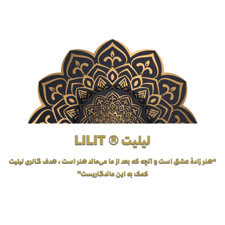
لیلیت ® LILIT
“هنر زادهٔ عشق است و آنچه که بعد از ما می‌ماند هنر است، هدف گالری لیلیت
کمک به این ماندگاریست”