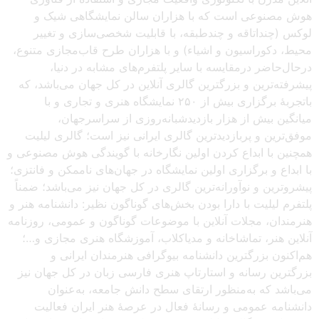
هوش مصنوعی است که با هزاران سالن نمایشگاهی شیک و
لوکس (چنداتاقه و چندطبقه، با قابلیت شخصی‌سازی و تغییر
محیط، دکوراسیون و اشیاء) و با هزاران طرح قاب‌مجازی متنوع،
درحال‌حاضر درمقایسه با سایر پلتفرم‌های مشابه در دنیا،
پیشرفته‌ترین و بزرگترین گالری آنلاین در کل جهان می‌باشد، که
باتجربهٔ برگزاری بیش از ۲۵۰ نمایشگاه هنری و تجاری و با
میانگین بیش از هزار بازدیدشبانه‌روزی از سراسرجهان،
موفق‌ترین و پربازدیدترین گالری ایرانی نیز است؛ گالری لیلیت
همچنین با ابداع کردن اولین نگارخانه با گویندگی هوش مصنوعی و
با ابداع و برگزاری اولین نمایشگاه در جهان‌های ناممکن و فانتزی؛
پیشروترین و نوآورانه‌ترین گالری در کل جهان نیز می‌باشد؛ ضمناً
پلتفرم لیلیت با دارا بودن بخش‌های گوناگون نظیر: دانشنامه هنر و
هنرمندان، مجلات آنلاین با موضوعات گوناگون و عمومی، روزنامه
آنلاین هنر، تماشاخانه و مدیاکلاب، آموزشگاه هنری مجازی و…؛
هم‌اکنون بزرگترین دانشنامه بیوگرافی هنرمندان ایرانی و
بزرگترین رسانه و استارتاپ هنری فارسی زبان در کل جهان نیز
می‌باشد که به‌منظور ارتقای سطح دانش جامعه، به‌عنوان
دانشنامه عمومی و رسانهٔ فعال در عرصهٔ هنر ایران فعالیت