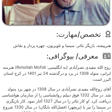
تخصص/مهارت:
هنرپیشه، بازیگر تئاتر، سینما و تلویزیون، چهره پرداز و نقاش
معرفی/ بیوگرافی:
روح الله مفیدی نصرآبادی (به انگلیسی: Rohollah Mofidi) هنرمند
ایرانی، متولد 1308 در یزد و درگذشته 24 تیر 1401 در کرج استان
البرز است.
آقای روح‌الله مفیدی نصرآبادی در سال 1308 در شهر یزد متولد
شد. در سال 1332 فوق دیپلم روانشناسی را از سازمان هواشناسی
دریافت کرد. او کار تئاتر را در سال 1327 آغاز نمود. کار بازیگری
در سینما را نیز با (پریچهر) (فضل‌الله بایگان) در سال 1330 شروع