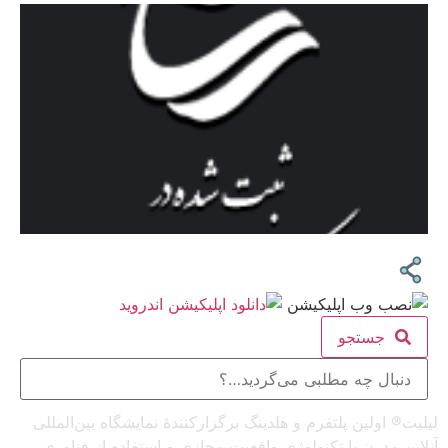
جستجو
لیلیت® اولین پلتفرم و هلدینگ برگزارکنندهٔ نمایشگاه بین‌المللی
آنلاین مدرن با تکنولوژی واقعیت مجازی و استفاده از فناوری