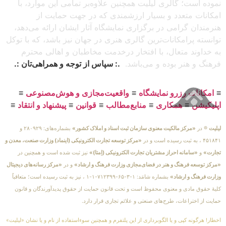
نموده است؛ گالری لیلیت همچنین علاوه‌بر تمامی این موارد، با
امکانات متعدد و بسیار ارزشمندی که در جهت حمایت از
هنرمندان گرامی در برگزاری نمایشگاه آثار ایشان ارائه می‌دهد،
توانسته پرامکانات‌ترین گالری هنری در جهان نیز باشد، که با توکل
به خداوند متعال، با افتخار درخدمت مخاطبان و اهالی محترم
فرهنگ و هنر بوده و می‌باشد.
.: سپاس از توجه و همراهی‌تان :.
≡
امکانات رزرو نمایشگاه
≡
واقعیت‌مجازی و هوش‌مصنوعی
≡
اپلیکیشن
≡
همکاری
≡
منابع‌مطالب
≡
قوانین
≡
پیشنهاد و انتقاد
≡
لیلیت
® در
«مرکز مالکیت معنوی سازمان ثبت اسناد و املاک کشور»
بشماره‌های: ۲۸۰۹۲۹ و
۴۵۱۸۴۱ ، به ثبت رسیده است و در
«مرکز توسعه تجارت الکترونیکی (اینماد) وزارت صنعت، معدن و
تجارت»
و
«سامانه احراز مشتریان تجارت الکترونیکی (اِمتا)»
نیز ثبت شده است و همچنین در
«مرکز توسعه فرهنگ و هنر در فضای‌مجازی وزارت فرهنگ و ارشاد»
و در
«مرکز رسانه‌های دیجیتال
وزارت فرهنگ و ارشاد»
بشماره شامَد: ۱-۳-۶۵-۷۱۲۳۹۹-۱-۱ ، نیز به ثبت رسیده است؛ متعاقباً
کلیهٔ حقوق مادی و معنوی محفوظ است و تحت قانون حمایت از حقوق پدیدآورندگان و قانون
حمایت از اختراعات، طرح‌های صنعتی و علائم تجاری قرار دارد.
اخطار! هرگونه کپی و یا الگوبرداری از این پلتفرم و همچنین سوءاستفاده از نام و یا نشان «لیلیت»