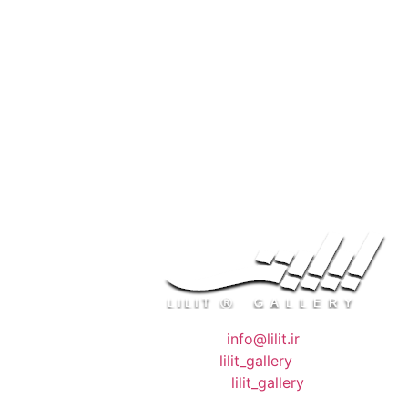
❖ رایـانـامـه :
info@lilit.ir
❖ تــلــگــرام :
lilit_gallery
❖اینستاگرام:
lilit_gallery