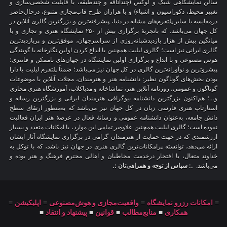
سالن نمایشگاهی شیک و لوکس (چنداتاقه و چندطبقه، با قابلیت شخصی‌سازی و
تغییر محیط، دکوراسیون و اشیاء) و با هزاران طرح قاب‌مجازی متنوع، درحال‌حاضر
درمقایسه با سایر پلتفرم‌های مشابه در دنیا، پیشرفته‌ترین و بزرگترین گالری آنلاین در
کل جهان می‌باشد، که باتجربهٔ برگزاری بیش از ۲۵۰ نمایشگاه هنری و تجاری و با
میانگین بیش از هزار بازدیدشبانه‌روزی از سراسرجهان، موفق‌ترین و پربازدیدترین
گالری ایرانی نیز است؛ گالری لیلیت همچنین با ابداع کردن اولین نگارخانه با گویندگی
هوش مصنوعی و با ابداع و برگزاری اولین نمایشگاه در جهان‌های ناممکن و فانتزی؛
پیشروترین و نوآورانه‌ترین گالری در کل جهان نیز می‌باشد؛ ضمناً پلتفرم لیلیت با دارا
بودن بخش‌های گوناگون نظیر: دانشنامه هنر و هنرمندان، مجلات آنلاین با موضوعات
گوناگون و عمومی، روزنامه آنلاین هنر، تماشاخانه و مدیاکلاب، آموزشگاه هنری مجازی
و…؛ هم‌اکنون بزرگترین دانشنامه بیوگرافی هنرمندان ایرانی و بزرگترین رسانه و
استارتاپ هنری فارسی زبان در کل جهان نیز می‌باشد که به‌منظور ارتقای سطح
دانش جامعه، به‌عنوان دانشنامه عمومی و رسانهٔ فعال در عرصهٔ هنر ایران فعالیت
نموده است؛ گالری لیلیت همچنین علاوه‌بر تمامی این موارد، با امکانات متعدد و بسیار
ارزشمندی که در جهت حمایت از هنرمندان گرامی در برگزاری نمایشگاه آثار ایشان
ارائه می‌دهد، توانسته پرامکانات‌ترین گالری هنری در جهان نیز باشد، که با توکل به
خداوند متعال، با افتخار درخدمت مخاطبان و اهالی محترم فرهنگ و هنر بوده و
می‌باشد.
.: سپاس از توجه و همراهی‌تان :.
≡
امکانات رزرو نمایشگاه
≡
واقعیت‌مجازی و هوش‌مصنوعی
≡
اپلیکیشن
≡
همکاری
≡
منابع‌مطالب
≡
قوانین
≡
پیشنهاد و انتقاد
≡