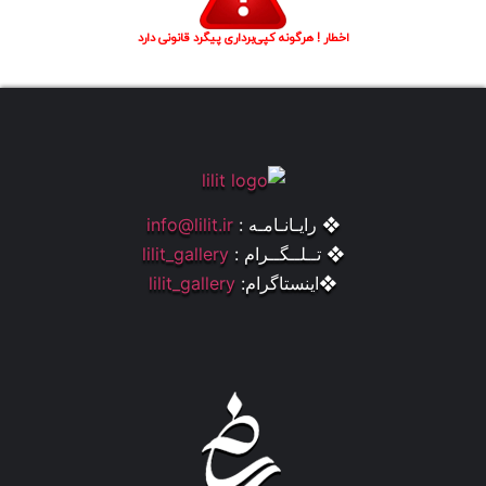
اخطار ! هرگونه کپی‌برداری پیگرد قانونی دارد
❖ رایـانـامـه :
info@lilit.ir
❖ تــلــگــرام :
lilit_gallery
❖اینستاگرام:
lilit_gallery