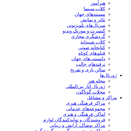
هنرآموز
کلاب سینما
مستندهای جهان
تئاتر و نمایش
سریال‌های تلویزیونی
کنسرت و موزیک ویدیو
گردشگری مجازی
کلاب شنیدانه
کتابخانه صوتی
فیلم‌های کوتاه
دانستنی‌های جهان
ترفندهای جالب
سالن بازی و تفریح
ژورنال‌ها
مجله هنر
ژورنال آثار بین‌المللی
مجلات گوناگون
مراکز و مشاغل
مراکز فرهنگی هنری
مجموعه‌های خدماتی
اماکن فرهنگی و هنری
فروشندگان و تولیدکنندگان لوازم
مراکز پوشاک، آرایش و زیبایی
مراکز تفریحی، سرگرمی و گردشگری