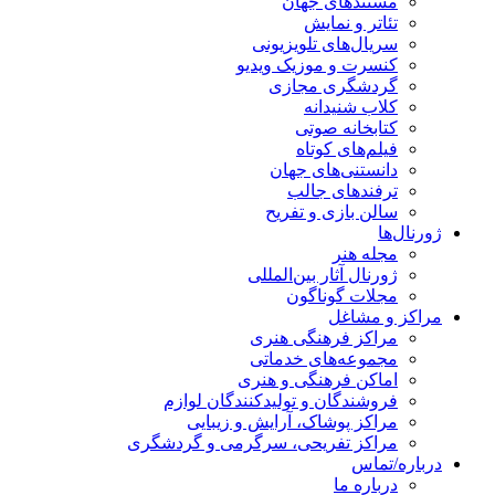
مستندهای جهان
تئاتر و نمایش
سریال‌های تلویزیونی
کنسرت و موزیک ویدیو
گردشگری مجازی
کلاب شنیدانه
کتابخانه صوتی
فیلم‌های کوتاه
دانستنی‌های جهان
ترفندهای جالب
سالن بازی و تفریح
ژورنال‌ها
مجله هنر
ژورنال آثار بین‌المللی
مجلات گوناگون
مراکز و مشاغل
مراکز فرهنگی هنری
مجموعه‌های خدماتی
اماکن فرهنگی و هنری
فروشندگان و تولیدکنندگان لوازم
مراکز پوشاک، آرایش و زیبایی
مراکز تفریحی، سرگرمی و گردشگری
درباره/تماس
درباره ما