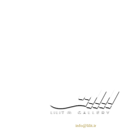
❖ رایـانـامـه :
info@lilit.ir