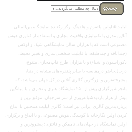
جستجو
لیلیت® اولین پلتفرم و هلدینگ برگزارکنندهٔ نمایشگاه بین‌المللی
آنلاین مدرن با تکنولوژی واقعیت مجازی و استفاده از فناوری هوش
مصنوعی است که با هزاران سالن نمایشگاهی شیک و لوکس
(چنداتاقه و چندطبقه، با قابلیت شخصی‌سازی و تغییر محیط،
دکوراسیون و اشیاء) و با هزاران طرح قاب‌مجازی متنوع،
درحال‌حاضر درمقایسه با سایر پلتفرم‌های مشابه در دنیا،
پیشرفته‌ترین و بزرگترین گالری آنلاین در کل جهان می‌باشد، که
باتجربهٔ برگزاری بیش از ۲۵۰ نمایشگاه هنری و تجاری و با میانگین
بیش از هزار بازدیدشبانه‌روزی از سراسرجهان، موفق‌ترین و
پربازدیدترین گالری ایرانی نیز است؛ گالری لیلیت همچنین با ابداع
کردن اولین نگارخانه با گویندگی هوش مصنوعی و با ابداع و برگزاری
اولین نمایشگاه در جهان‌های ناممکن و فانتزی؛ پیشروترین و