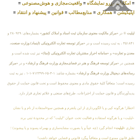
≡
امکانات رزرو نمایشگاه
≡
واقعیت‌مجازی و هوش‌مصنوعی
≡
اپلیکیشن
≡
همکاری
≡
منابع‌مطالب
≡
قوانین
≡
پیشنهاد و انتقاد
≡
لیلیت
® در
«مرکز مالکیت معنوی سازمان ثبت اسناد و املاک کشور»
بشماره‌های: ۲۸۰۹۲۹ و
۴۵۱۸۴۱ ، به ثبت رسیده است و در
«مرکز توسعه تجارت الکترونیکی (اینماد) وزارت صنعت،
معدن و تجارت»
و
«سامانه احراز مشتریان تجارت الکترونیکی (اِمتا)»
نیز ثبت شده است و
همچنین در
«مرکز توسعه فرهنگ و هنر در فضای‌مجازی وزارت فرهنگ و ارشاد»
و در
«مرکز
رسانه‌های دیجیتال وزارت فرهنگ و ارشاد»
بشماره شامَد: ۱-۳-۶۵-۷۱۲۳۹۹-۱-۱ ، نیز به ثبت
رسیده است؛ متعاقباً کلیهٔ حقوق مادی و معنوی محفوظ است و تحت قانون حمایت از حقوق
پدیدآورندگان و قانون حمایت از اختراعات، طرح‌های صنعتی و علائم تجاری قرار دارد.
اخطار! هرگونه کپی و یا الگوبرداری از این پلتفرم و همچنین سوءاستفاده از نام و یا نشان
«لیلیت» و یا هرگونه استفاده و فعالیت تحت عنوان “لیلیت” که در محدودهٔ ثبتی برند
تجاری
«لیلیت»
انجام گیرد (چه عیناً و یا بصورت مشابه‌سازی و بهمراه پسوند و یا پیشوند) ؛
طبق قانون ممنوع است و متعاقباً پیگرد قانونی و قضایی خواهد داشت!