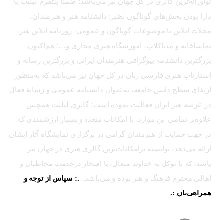
نوآورانه‌ترین گالری در کل جهان نیز می‌باشد؛ ضمناً پلتفرم لیلیت با
دارا بودن بخش‌های گوناگون نظیر: دانشنامه هنر و هنرمندان،
مجلات آنلاین با موضوعات گوناگون و عمومی، روزنامه آنلاین هنر،
تماشاخانه و مدیاکلاب، آموزشگاه هنری مجازی و…؛ هم‌اکنون
بزرگترین دانشنامه بیوگرافی هنرمندان ایرانی و بزرگترین رسانه و
استارتاپ هنری فارسی زبان در کل جهان نیز می‌باشد که به‌منظور
ارتقای سطح دانش جامعه، به‌عنوان دانشنامه عمومی و رسانهٔ فعال
در عرصهٔ هنر ایران فعالیت نموده است؛ گالری لیلیت همچنین
علاوه‌بر تمامی این موارد، با امکانات متعدد و بسیار ارزشمندی که
در جهت حمایت از هنرمندان گرامی در برگزاری نمایشگاه آثار ایشان
ارائه می‌دهد، توانسته پرامکانات‌ترین گالری هنری در جهان نیز
باشد، که با توکل به خداوند متعال، با افتخار درخدمت مخاطبان و
اهالی محترم فرهنگ و هنر بوده و می‌باشد.
.: سپاس از توجه و
همراهی‌تان :.