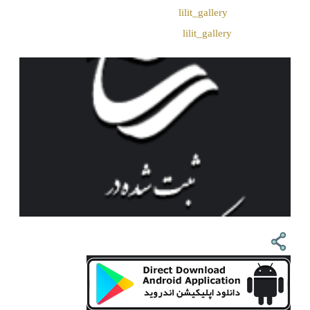
❖ تــلــگــرام :
lilit_gallery
❖اینستاگرام:
lilit_gallery