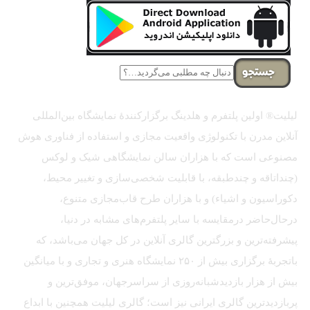
جستجو
لیلیت® اولین پلتفرم و هلدینگ برگزارکنندهٔ نمایشگاه بین‌المللی
آنلاین مدرن با تکنولوژی واقعیت مجازی و استفاده از فناوری هوش
مصنوعی است که با هزاران سالن نمایشگاهی شیک و لوکس
(چنداتاقه و چندطبقه، با قابلیت شخصی‌سازی و تغییر محیط،
دکوراسیون و اشیاء) و با هزاران طرح قاب‌مجازی متنوع،
درحال‌حاضر درمقایسه با سایر پلتفرم‌های مشابه در دنیا،
پیشرفته‌ترین و بزرگترین گالری آنلاین در کل جهان می‌باشد، که
باتجربهٔ برگزاری بیش از ۲۵۰ نمایشگاه هنری و تجاری و با میانگین
بیش از هزار بازدیدشبانه‌روزی از سراسرجهان، موفق‌ترین و
پربازدیدترین گالری ایرانی نیز است؛ گالری لیلیت همچنین با ابداع