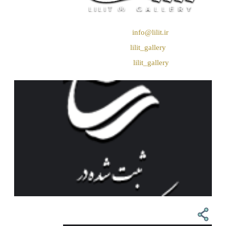
❖ رایـانـامـه :
info@lilit.ir
❖ تــلــگــرام :
lilit_gallery
❖اینستاگرام:
lilit_gallery