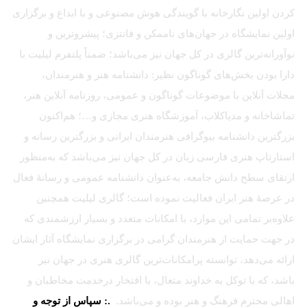
کردن اولین نگارخانه با گویندگی هوش مصنوعی و با ابداع و برگزاری
اولین نمایشگاه در جهان‌های ناممکن و فانتزی؛ پیشروترین و
نوآورانه‌ترین گالری در کل جهان نیز می‌باشد؛ ضمناً پلتفرم لیلیت با
دارا بودن بخش‌های گوناگون نظیر: دانشنامه هنر و هنرمندان،
مجلات آنلاین با موضوعات گوناگون و عمومی، روزنامه آنلاین هنر،
تماشاخانه و مدیاکلاب، آموزشگاه هنری مجازی و…؛ هم‌اکنون
بزرگترین دانشنامه بیوگرافی هنرمندان ایرانی و بزرگترین رسانه و
استارتاپ هنری فارسی زبان در کل جهان نیز می‌باشد که به‌منظور
ارتقای سطح دانش جامعه، به‌عنوان دانشنامه عمومی و رسانهٔ فعال
در عرصهٔ هنر ایران فعالیت نموده است؛ گالری لیلیت همچنین
علاوه‌بر تمامی این موارد، با امکانات متعدد و بسیار ارزشمندی که
در جهت حمایت از هنرمندان گرامی در برگزاری نمایشگاه آثار ایشان
ارائه می‌دهد، توانسته پرامکانات‌ترین گالری هنری در جهان نیز
باشد، که با توکل به خداوند متعال، با افتخار درخدمت مخاطبان و
اهالی محترم فرهنگ و هنر بوده و می‌باشد.
.: سپاس از توجه و