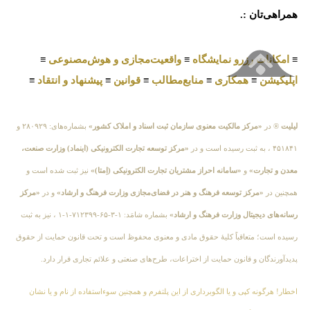
همراهی‌تان :.
≡
امکانات رزرو نمایشگاه
≡
واقعیت‌مجازی و هوش‌مصنوعی
≡
اپلیکیشن
≡
همکاری
≡
منابع‌مطالب
≡
قوانین
≡
پیشنهاد و انتقاد
≡
لیلیت
® در
«مرکز مالکیت معنوی سازمان ثبت اسناد و املاک کشور»
بشماره‌های: ۲۸۰۹۲۹ و
۴۵۱۸۴۱ ، به ثبت رسیده است و در
«مرکز توسعه تجارت الکترونیکی (اینماد) وزارت صنعت،
معدن و تجارت»
و
«سامانه احراز مشتریان تجارت الکترونیکی (اِمتا)»
نیز ثبت شده است و
همچنین در
«مرکز توسعه فرهنگ و هنر در فضای‌مجازی وزارت فرهنگ و ارشاد»
و در
«مرکز
رسانه‌های دیجیتال وزارت فرهنگ و ارشاد»
بشماره شامَد: ۱-۳-۶۵-۷۱۲۳۹۹-۱-۱ ، نیز به ثبت
رسیده است؛ متعاقباً کلیهٔ حقوق مادی و معنوی محفوظ است و تحت قانون حمایت از حقوق
پدیدآورندگان و قانون حمایت از اختراعات، طرح‌های صنعتی و علائم تجاری قرار دارد.
اخطار! هرگونه کپی و یا الگوبرداری از این پلتفرم و همچنین سوءاستفاده از نام و یا نشان