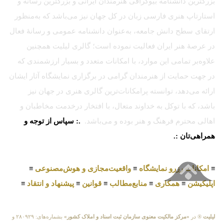
بزرگترین دانشنامه بیوگرافی هنرمندان ایرانی و بزرگترین رسانه و
استارتاپ هنری فارسی زبان در کل جهان نیز می‌باشد که به‌منظور
ارتقای سطح دانش جامعه، به‌عنوان دانشنامه عمومی و رسانهٔ فعال
در عرصهٔ هنر ایران فعالیت نموده است؛ گالری لیلیت همچنین
علاوه‌بر تمامی این موارد، با امکانات متعدد و بسیار ارزشمندی که
در جهت حمایت از هنرمندان گرامی در برگزاری نمایشگاه آثار ایشان
ارائه می‌دهد، توانسته پرامکانات‌ترین گالری هنری در جهان نیز
باشد، که با توکل به خداوند متعال، با افتخار درخدمت مخاطبان و
اهالی محترم فرهنگ و هنر بوده و می‌باشد.
.: سپاس از توجه و
همراهی‌تان :.
≡
امکانات رزرو نمایشگاه
≡
واقعیت‌مجازی و هوش‌مصنوعی
≡
اپلیکیشن
≡
همکاری
≡
منابع‌مطالب
≡
قوانین
≡
پیشنهاد و انتقاد
≡
لیلیت
® در
«مرکز مالکیت معنوی سازمان ثبت اسناد و املاک کشور»
بشماره‌های: ۲۸۰۹۲۹ و