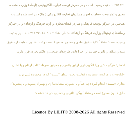
۴۵۱۸۴۱ ، به ثبت رسیده است و در
«مرکز توسعه تجارت الکترونیکی (اینماد) وزارت صنعت،
معدن و تجارت»
و
«سامانه احراز مشتریان تجارت الکترونیکی (اِمتا)»
نیز ثبت شده است و
همچنین در
«مرکز توسعه فرهنگ و هنر در فضای‌مجازی وزارت فرهنگ و ارشاد»
و در
«مرکز
رسانه‌های دیجیتال وزارت فرهنگ و ارشاد»
بشماره شامَد: ۱-۳-۶۵-۷۱۲۳۹۹-۱-۱ ، نیز به ثبت
رسیده است؛ متعاقباً کلیهٔ حقوق مادی و معنوی محفوظ است و تحت قانون حمایت از حقوق
پدیدآورندگان و قانون حمایت از اختراعات، طرح‌های صنعتی و علائم تجاری قرار دارد.
اخطار! هرگونه کپی و یا الگوبرداری از این پلتفرم و همچنین سوءاستفاده از نام و یا نشان
«لیلیت» و یا هرگونه استفاده و فعالیت تحت عنوان “لیلیت” که در محدودهٔ ثبتی برند
تجاری
«لیلیت»
انجام گیرد (چه عیناً و یا بصورت مشابه‌سازی و بهمراه پسوند و یا پیشوند) ؛
طبق قانون ممنوع است و متعاقباً پیگرد قانونی و قضایی خواهد داشت!
Licence By LILIT© 2008-2026 All rights Reserved