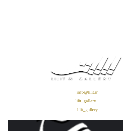
❖ رایـانـامـه :
info@lilit.ir
❖ تــلــگــرام :
lilit_gallery
❖اینستاگرام:
lilit_gallery