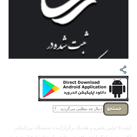
جستجو
لیلیت® اولین پلتفرم و هلدینگ برگزارکنندهٔ نمایشگاه بین‌المللی
آنلاین مدرن با تکنولوژی واقعیت مجازی و استفاده از فناوری هوش