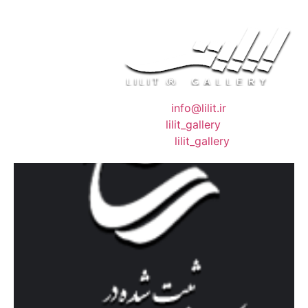
❖ رایـانـامـه :
info@lilit.ir
❖ تــلــگــرام :
lilit_gallery
❖اینستاگرام:
lilit_gallery