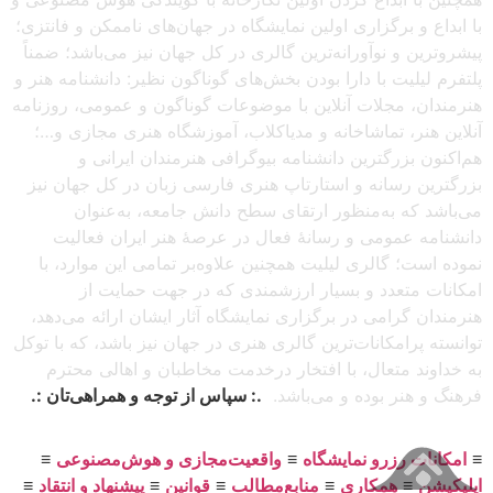
با ابداع و برگزاری اولین نمایشگاه در جهان‌های ناممکن و فانتزی؛
پیشروترین و نوآورانه‌ترین گالری در کل جهان نیز می‌باشد؛ ضمناً
پلتفرم لیلیت با دارا بودن بخش‌های گوناگون نظیر: دانشنامه هنر و
هنرمندان، مجلات آنلاین با موضوعات گوناگون و عمومی، روزنامه
آنلاین هنر، تماشاخانه و مدیاکلاب، آموزشگاه هنری مجازی و…؛
هم‌اکنون بزرگترین دانشنامه بیوگرافی هنرمندان ایرانی و
بزرگترین رسانه و استارتاپ هنری فارسی زبان در کل جهان نیز
می‌باشد که به‌منظور ارتقای سطح دانش جامعه، به‌عنوان
دانشنامه عمومی و رسانهٔ فعال در عرصهٔ هنر ایران فعالیت
نموده است؛ گالری لیلیت همچنین علاوه‌بر تمامی این موارد، با
امکانات متعدد و بسیار ارزشمندی که در جهت حمایت از
هنرمندان گرامی در برگزاری نمایشگاه آثار ایشان ارائه می‌دهد،
توانسته پرامکانات‌ترین گالری هنری در جهان نیز باشد، که با توکل
به خداوند متعال، با افتخار درخدمت مخاطبان و اهالی محترم
فرهنگ و هنر بوده و می‌باشد.
.: سپاس از توجه و همراهی‌تان :.
≡
امکانات رزرو نمایشگاه
≡
واقعیت‌مجازی و هوش‌مصنوعی
≡
اپلیکیشن
≡
همکاری
≡
منابع‌مطالب
≡
قوانین
≡
پیشنهاد و انتقاد
≡