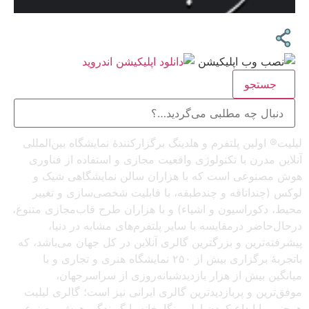
جستجو
لیلیت® اولین پلتفرم و هلدینگ برگزارکنندهٔ نمایشگاه بین‌المللی
آنلاین مدرن با تکنولوژی واقعیت مجازی و استفاده از فناوری
هوش مصنوعی است که با هزاران سالن نمایشگاهی شیک و
لوکس (چنداتاقه و چندطبقه، با قابلیت شخصی‌سازی و تغییر
محیط، دکوراسیون و اشیاء) و با هزاران طرح قاب‌مجازی متنوع،
درحال‌حاضر درمقایسه با سایر پلتفرم‌های مشابه در دنیا،
پیشرفته‌ترین و بزرگترین گالری آنلاین در کل جهان می‌باشد، که
باتجربهٔ برگزاری بیش از ۲۵۰ نمایشگاه هنری و تجاری و با
میانگین بیش از هزار بازدیدشبانه‌روزی از سراسرجهان،
موفق‌ترین و پربازدیدترین گالری ایرانی نیز است؛ گالری لیلیت
همچنین با ابداع کردن اولین نگارخانه با گویندگی هوش مصنوعی و