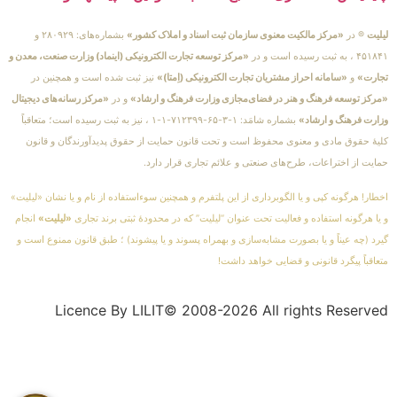
لیلیت
® در
«مرکز مالکیت معنوی سازمان ثبت اسناد و املاک کشور»
بشماره‌های: ۲۸۰۹۲۹ و
۴۵۱۸۴۱ ، به ثبت رسیده است و در
«مرکز توسعه تجارت الکترونیکی (اینماد) وزارت صنعت، معدن و
تجارت»
و
«سامانه احراز مشتریان تجارت الکترونیکی (اِمتا)»
نیز ثبت شده است و همچنین در
«مرکز توسعه فرهنگ و هنر در فضای‌مجازی وزارت فرهنگ و ارشاد»
و در
«مرکز رسانه‌های دیجیتال
وزارت فرهنگ و ارشاد»
بشماره شامَد: ۱-۳-۶۵-۷۱۲۳۹۹-۱-۱ ، نیز به ثبت رسیده است؛ متعاقباً
کلیهٔ حقوق مادی و معنوی محفوظ است و تحت قانون حمایت از حقوق پدیدآورندگان و قانون
حمایت از اختراعات، طرح‌های صنعتی و علائم تجاری قرار دارد.
اخطار! هرگونه کپی و یا الگوبرداری از این پلتفرم و همچنین سوءاستفاده از نام و یا نشان «لیلیت»
و یا هرگونه استفاده و فعالیت تحت عنوان “لیلیت” که در محدودهٔ ثبتی برند تجاری
«لیلیت»
انجام
گیرد (چه عیناً و یا بصورت مشابه‌سازی و بهمراه پسوند و یا پیشوند) ؛ طبق قانون ممنوع است و
متعاقباً پیگرد قانونی و قضایی خواهد داشت!
Licence By LILIT© 2008-2026 All rights Reserved